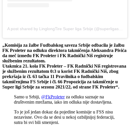
A post shared by LinglongTire Super liga Srbije (@superligasrbije_official)
„Komisija za žalbe Fudbalskog saveza Srbije odbacila je žalbu
FK Proleter na odluku direktora takmičenja Aleksandra Pivića
da meč između FK Proleter i FK Radnički Niš registruje
službenim rezultatom.
Utakmica 21. kola FK Proleter – FK Radnički Niš registrovana
je službenim rezultatom 0:3 u korist FK Radnički Niš, zbog
prekršaja iz čl. 63 tačka 11 Pravilnika o fudbalskim
takmičenjima FS Srbije i čl. 66 Propozicija za takmičenje u
Super ligi Srbije za sezonu 2021/22, od strane FК Proleter“.
Samo u Srbiji,
@FkProleter
za odluku saznaje na
društvenim mrežama, iako im odluka nije dostavljena.
To je još jedan dokaz da pojedine komisije u FSS nisu
nezavisne. Ovo da se desi u nekoj ozbiljnijoj federaciji,
sutra bi svi bili smenjeni.