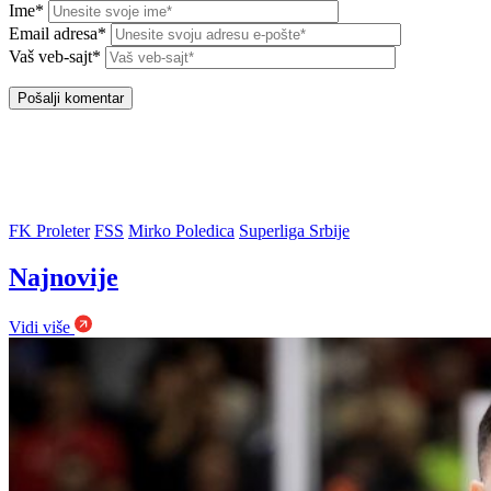
Ime*
Email adresa*
Vaš veb-sajt*
FK Proleter
FSS
Mirko Poledica
Superliga Srbije
Najnovije
Vidi više