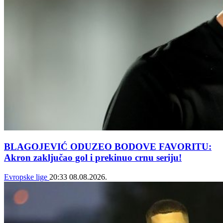
BLAGOJEVIĆ ODUZEO BODOVE FAVORITU:
Akron zaključao gol i prekinuo crnu seriju!
Evropske lige
20:33
08.08.2026.