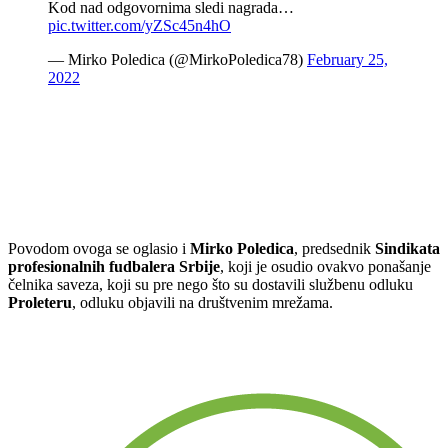
Kod nad odgovornima sledi nagrada…
pic.twitter.com/yZSc45n4hO
— Mirko Poledica (@MirkoPoledica78)
February 25,
2022
Povodom ovoga se oglasio i
Mirko
Poledica
, predsednik
Sindikata
profesionalnih
fudbalera
Srbije
, koji je osudio ovakvo ponašanje
čelnika saveza, koji su pre nego što su dostavili službenu odluku
Proleteru
, odluku objavili na društvenim mrežama.