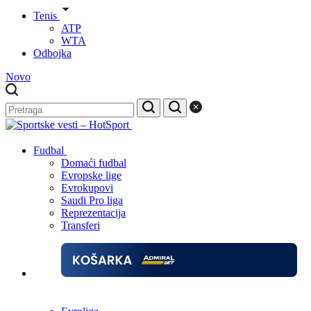
Tenis
ATP
WTA
Odbojka
Novo
Fudbal
Domaći fudbal
Evropske lige
Evrokupovi
Saudi Pro liga
Reprezentacija
Transferi