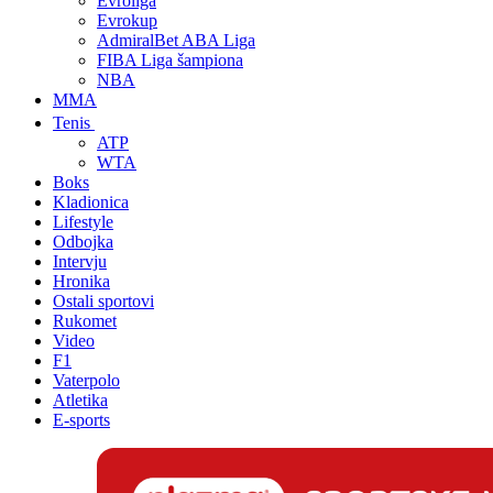
Evroliga
Evrokup
AdmiralBet ABA Liga
FIBA Liga šampiona
NBA
MMA
Tenis
ATP
WTA
Boks
Kladionica
Lifestyle
Odbojka
Intervju
Hronika
Ostali sportovi
Rukomet
Video
F1
Vaterpolo
Atletika
E-sports