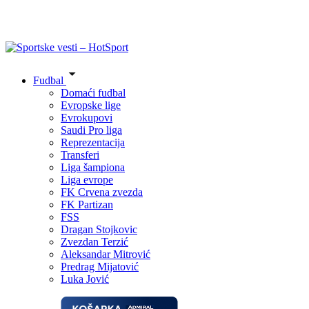
Fudbal
Domaći fudbal
Evropske lige
Evrokupovi
Saudi Pro liga
Reprezentacija
Transferi
Liga šampiona
Liga evrope
FK Crvena zvezda
FK Partizan
FSS
Dragan Stojkovic
Zvezdan Terzić
Aleksandar Mitrović
Predrag Mijatović
Luka Jović