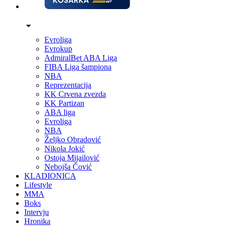
Evroliga
Evrokup
AdmiralBet ABA Liga
FIBA Liga šampiona
NBA
Reprezentacija
KK Crvena zvezda
KK Partizan
ABA liga
Evroliga
NBA
Željko Obradović
Nikola Jokić
Ostoja Mijailović
Nebojša Čović
KLADIONICA
Lifestyle
MMA
Boks
Intervju
Hronika