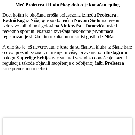
Meč Proletera i Radničkog dobio je konačan epilog
Duel kojim je okočana prošla polusezona između
Proletera
i
Radničkog
iz
Niša
, gde su domaći u
Novom Sadu
na terenu
izdejstvovali trijumf golovima
Ninkovića
i
Tomovića
, usled
navodno spornih lekarskih izveštaja nekolicine prvotimaca,
registrovan je službenim rezultatom u korist gostiju iz
Niša
.
A ono što je još neverovatnije jeste da su članovi kluba iz Slane bare
o ovoj presudi saznali, ni manje ni više, na zvaničnom
Instagram
nalogu
Superlige
Srbije,
gde su ljudi vezani za donošenje kazni i
regulacija takođe objavili saopštenje o odbijenoj žalbi
Proletera
koje prenosimo u celosti: