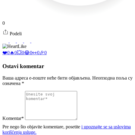
0
Podeli
Like
❤️
0
🔥
0
💥
0
😂
0
👀
0
🎉
0
Ostavi komentar
Ваша адреса е-поште неће бити објављена.
Неопходна поља су
означена
*
Komentar*
Pre nego što objavite komentare, posetite
i upoznajte se sa uslovima
korišćenja usluge.