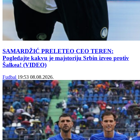
SAMARDŽIĆ PRELETEO CEO TEREN:
Pogledajte kakvu je majstoriju Srbin izveo protiv
Šalkea! (VIDEO)
Fudbal
19:53
08.08.2026.