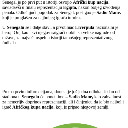
Senegal je po prvi put u istoriji osvojio
Afrički kup nacija,
savladavši u finalu reprezentaciju
Egipta,
nakon boljeg izvođenja
penala. Odlučujući pogodak za Senegal, postigao je
Sadio Mane,
koji je proglašen za najboljeg igrača turnira.
U
Senegalu
se i dalje slavi, a prvotimac
Liverpula
nacionalni je
heroj. On, kao i svi njegov saigrači dobili su velike nagrade od
države, za najveći uspeh u istoriji tamošnjeg reprezentativnog
fudbala.
Prema prvim informacijama, doneta je još jedna odluka. Jedan od
stadiona u
Senegalu
će poneti ime –
Sadio Mane,
kao zahvalnost
za nemerljiv doprinos reprezentaciji, ali i činjenicu da je bio najbolji
igrač
Afričkog kupa nacija,
koji je pripao njegovoj zemlji.