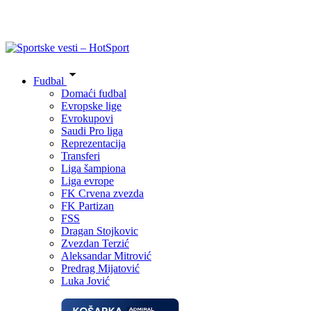
Fudbal
Domaći fudbal
Evropske lige
Evrokupovi
Saudi Pro liga
Reprezentacija
Transferi
Liga šampiona
Liga evrope
FK Crvena zvezda
FK Partizan
FSS
Dragan Stojkovic
Zvezdan Terzić
Aleksandar Mitrović
Predrag Mijatović
Luka Jović