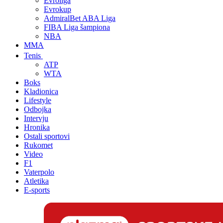
Evroliga
Evrokup
AdmiralBet ABA Liga
FIBA Liga šampiona
NBA
MMA
Tenis
ATP
WTA
Boks
Kladionica
Lifestyle
Odbojka
Intervju
Hronika
Ostali sportovi
Rukomet
Video
F1
Vaterpolo
Atletika
E-sports