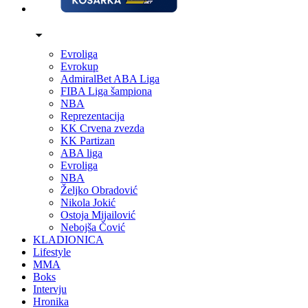
Evroliga
Evrokup
AdmiralBet ABA Liga
FIBA Liga šampiona
NBA
Reprezentacija
KK Crvena zvezda
KK Partizan
ABA liga
Evroliga
NBA
Željko Obradović
Nikola Jokić
Ostoja Mijailović
Nebojša Čović
KLADIONICA
Lifestyle
MMA
Boks
Intervju
Hronika