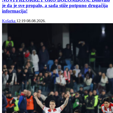
je da je sve propalo, a sada stiže potpuno drugačija
informacija!
Košarka
12:19
08.08.2026.