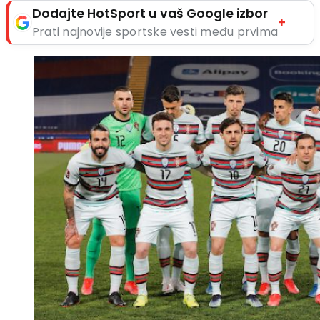
Dodajte HotSport u vaš Google izbor
+
Prati najnovije sportske vesti među prvima