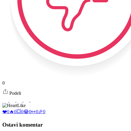
0
Podeli
Like
❤️
0
🔥
0
💥
0
😂
0
👀
0
🎉
0
Ostavi komentar