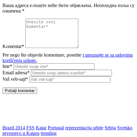
Ваша адреса е-поште неће бити објављена.
Неопходна поља су
означена
*
Komentar*
Pre nego što objavite komentare, posetite
i upoznajte se sa uslovima
korišćenja usluge.
Ime*
Email adresa*
Vaš veb-sajt*
Brazil 2014
FSS
Katar
Portugal
reprezentacija srbije
Srbija
Svetsko
prvenstvo u Kataru
trending