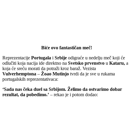
Biće ovo fantastičan meč!
Reprezentacije
Portugala
i
Srbije
odigraće u nedelju meč koji će
odlučiti koja nacija ide direktno na
Svetsko prvenstvo
u
Kataru,
a
koja će sreću morati da potraži kroz baraž. Vezista
Vulverhemptona
–
Žoao Mutinjo
tvrdi da je sve u rukama
portugalskih reprezentativaca:
‘Sada nas čeka duel sa Srbijom. Želimo da ostvarimo dobar
rezultat, da pobedimo.’
– rekao je i potom dodao: