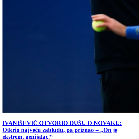
IVANIŠEVIĆ OTVORIO DUŠU O NOVAKU:
Otkrio najveću zabludu, pa priznao – „On je
ekstrem, genijalac!“