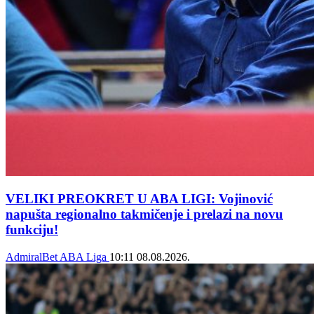
VELIKI PREOKRET U ABA LIGI: Vojinović
napušta regionalno takmičenje i prelazi na novu
funkciju!
AdmiralBet ABA Liga
10:11
08.08.2026.