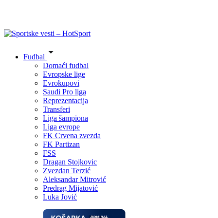
Fudbal
Domaći fudbal
Evropske lige
Evrokupovi
Saudi Pro liga
Reprezentacija
Transferi
Liga šampiona
Liga evrope
FK Crvena zvezda
FK Partizan
FSS
Dragan Stojkovic
Zvezdan Terzić
Aleksandar Mitrović
Predrag Mijatović
Luka Jović