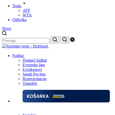
Tenis
ATP
WTA
Odbojka
Novo
Fudbal
Domaći fudbal
Evropske lige
Evrokupovi
Saudi Pro liga
Reprezentacija
Transferi