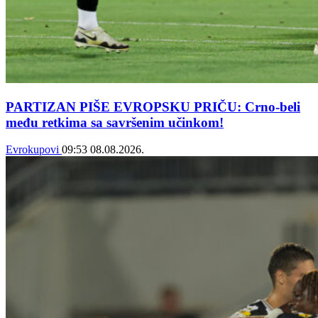
PARTIZAN PIŠE EVROPSKU PRIČU: Crno-beli
među retkima sa savršenim učinkom!
Evrokupovi
09:53
08.08.2026.