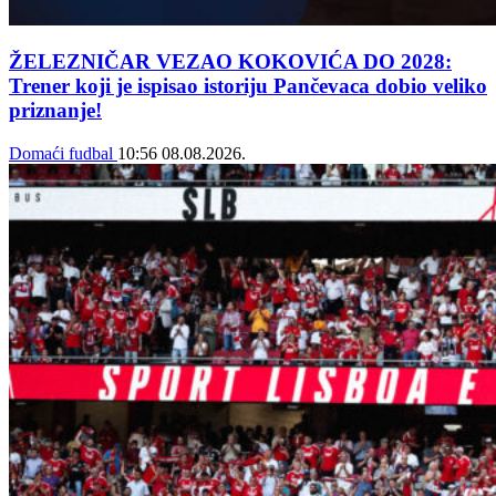
ŽELEZNIČAR VEZAO KOKOVIĆA DO 2028:
Trener koji je ispisao istoriju Pančevaca dobio veliko
priznanje!
Domaći fudbal
10:56
08.08.2026.