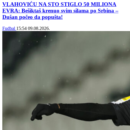
VLAHOVIĆU NA STO STIGLO 50 MILIONA
EVRA: Bešiktaš krenuo svim silama po Srbina –
Dušan počeo da popušta!
Fudbal
15:54
09.08.2026.