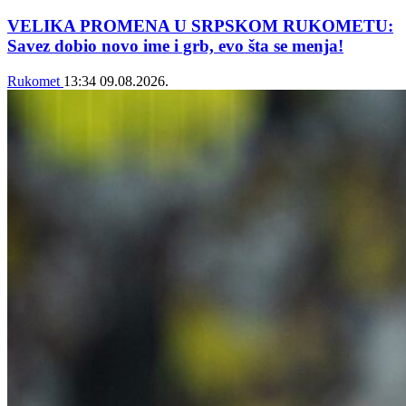
VELIKA PROMENA U SRPSKOM RUKOMETU:
Savez dobio novo ime i grb, evo šta se menja!
Rukomet
13:34
09.08.2026.