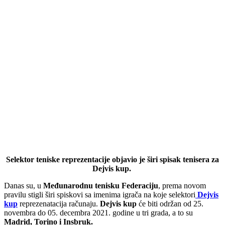
Selektor teniske reprezentacije objavio je širi spisak tenisera za
Dejvis kup.
Danas su, u
Međunarodnu tenisku Federaciju
, prema novom
pravilu stigli širi spiskovi sa imenima igrača na koje selektori
Dejvis
kup
reprezenatacija računaju.
Dejvis kup
će biti održan od 25.
novembra do 05. decembra 2021. godine u tri grada, a to su
Madrid, Torino i Insbruk.