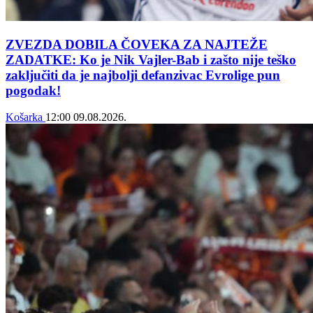
ZVEZDA DOBILA ČOVEKA ZA NAJTEŽE
ZADATKE: Ko je Nik Vajler-Bab i zašto nije teško
zaključiti da je najbolji defanzivac Evrolige pun
pogodak!
Košarka
12:00
09.08.2026.