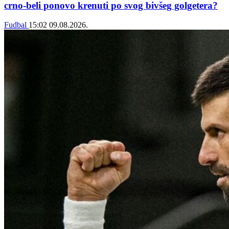
crno-beli ponovo krenuti po svog bivšeg golgetera?
Fudbal
15:02
09.08.2026.