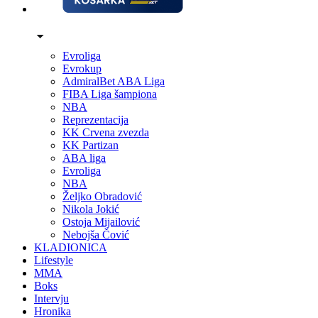
Evroliga
Evrokup
AdmiralBet ABA Liga
FIBA Liga šampiona
NBA
Reprezentacija
KK Crvena zvezda
KK Partizan
ABA liga
Evroliga
NBA
Željko Obradović
Nikola Jokić
Ostoja Mijailović
Nebojša Čović
KLADIONICA
Lifestyle
MMA
Boks
Intervju
Hronika