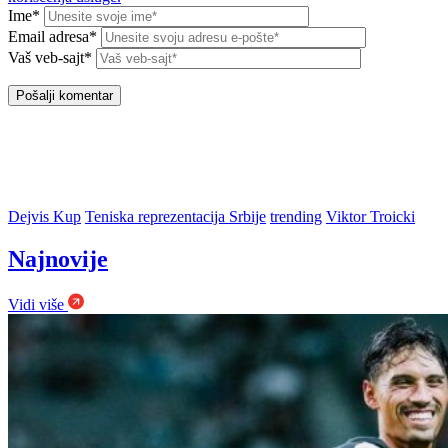
Ime*
Email adresa*
Vaš veb-sajt*
Dejvis Kup
Teniska reprezentacija Srbije
trending
Viktor Troicki
Najnovije
Vidi više