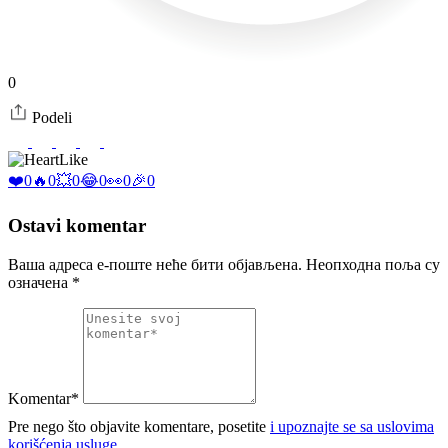
0
Podeli
Like
❤️
0
🔥
0
💥
0
😂
0
👀
0
🎉
0
Ostavi komentar
Ваша адреса е-поште неће бити објављена.
Неопходна поља су
означена
*
Komentar*
Pre nego što objavite komentare, posetite
i upoznajte se sa uslovima
korišćenja usluge.