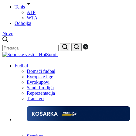
Tenis
ATP
WTA
Odbojka
Novo
Fudbal
Domaći fudbal
Evropske lige
Evrokupovi
Saudi Pro liga
Reprezentacija
Transferi