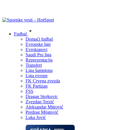
Fudbal
Domaći fudbal
Evropske lige
Evrokupovi
Saudi Pro liga
Reprezentacija
Transferi
Liga šampiona
Liga evrope
FK Crvena zvezda
FK Partizan
FSS
Dragan Stojkovic
Zvezdan Terzić
Aleksandar Mitrović
Predrag Mijatović
Luka Jović