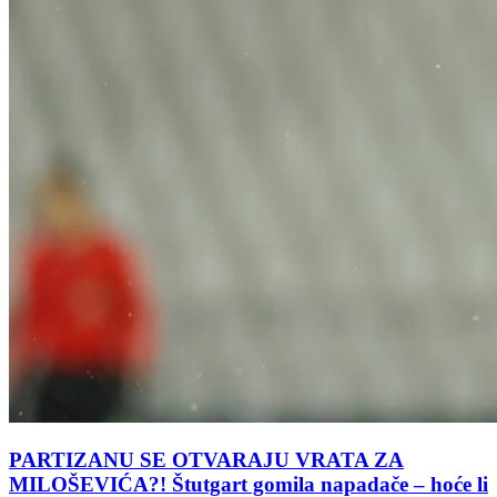
PARTIZANU SE OTVARAJU VRATA ZA
MILOŠEVIĆA?! Štutgart gomila napadače – hoće li