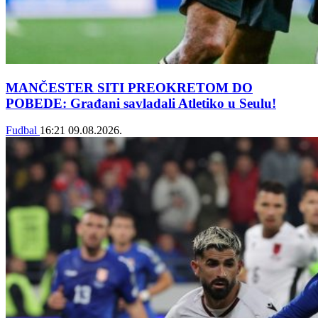
MANČESTER SITI PREOKRETOM DO
POBEDE: Građani savladali Atletiko u Seulu!
Fudbal
16:21
09.08.2026.