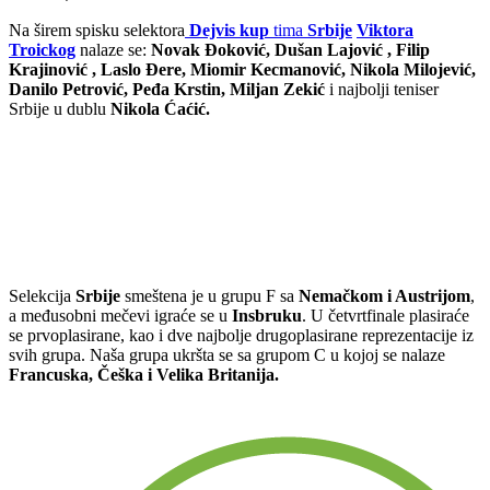
Na širem spisku selektora
Dejvis kup
tima
Srbije
Viktora
Troickog
nalaze se:
Novak Đoković
, Dušan Lajović
, Filip
Krajinović
, Laslo Đere, Miomir Kecmanović, Nikola Milojević,
Danilo Petrović, Peđa Krstin, Miljan Zekić
i najbolji teniser
Srbije u dublu
Nikola Ćaćić.
Selekcija
Srbije
smeštena je u grupu F sa
Nemačkom i Austrijom
,
a međusobni mečevi igraće se u
Insbruku
. U četvrtfinale plasiraće
se prvoplasirane, kao i dve najbolje drugoplasirane reprezentacije iz
svih grupa. Naša grupa ukršta se sa grupom C u kojoj se nalaze
Francuska, Češka i Velika Britanija.