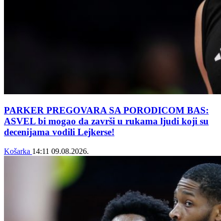
PARKER PREGOVARA SA PORODICOM BAS:
ASVEL bi mogao da završi u rukama ljudi koji su
decenijama vodili Lejkerse!
Košarka
14:11
09.08.2026.