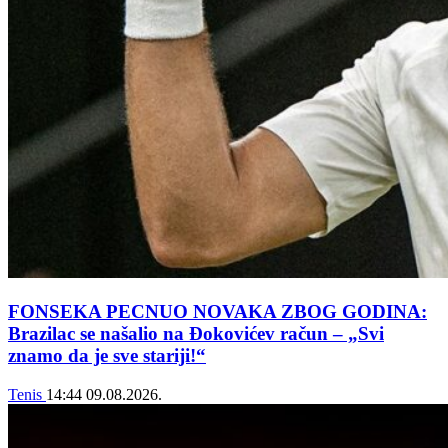
FONSEKA PECNUO NOVAKA ZBOG GODINA:
Brazilac se našalio na Đokovićev račun – „Svi
znamo da je sve stariji!“
Tenis
14:44
09.08.2026.