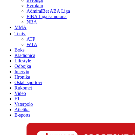
Evroliga
Evrokup
AdmiralBet ABA Liga
FIBA Liga šampiona
NBA
MMA
Tenis
ATP
WTA
Boks
Kladionica
Lifestyle
Odbojka
Intervju
Hronika
Ostali sportovi
Rukomet
Video
F1
Vaterpolo
Atletika
E-sports