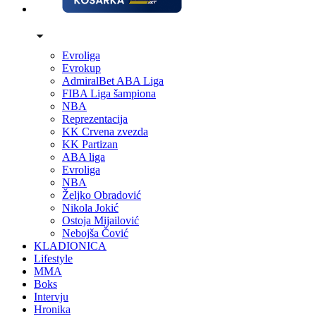
Evroliga
Evrokup
AdmiralBet ABA Liga
FIBA Liga šampiona
NBA
Reprezentacija
KK Crvena zvezda
KK Partizan
ABA liga
Evroliga
NBA
Željko Obradović
Nikola Jokić
Ostoja Mijailović
Nebojša Čović
KLADIONICA
Lifestyle
MMA
Boks
Intervju
Hronika