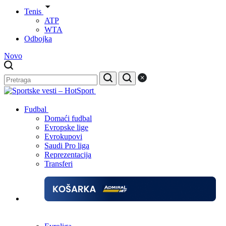
Tenis
ATP
WTA
Odbojka
Novo
Fudbal
Domaći fudbal
Evropske lige
Evrokupovi
Saudi Pro liga
Reprezentacija
Transferi