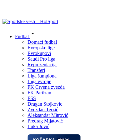
Fudbal
Domaći fudbal
Evropske lige
Evrokupovi
Saudi Pro liga
Reprezentacija
Transferi
Liga šampiona
Liga evrope
FK Crvena zvezda
FK Partizan
FSS
Dragan Stojkovic
Zvezdan Terzić
Aleksandar Mitrović
Predrag Mijatović
Luka Jović