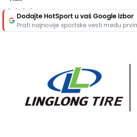
Dodajte HotSport u vaš Google izbor
Prati najnovije sportske vesti među prv