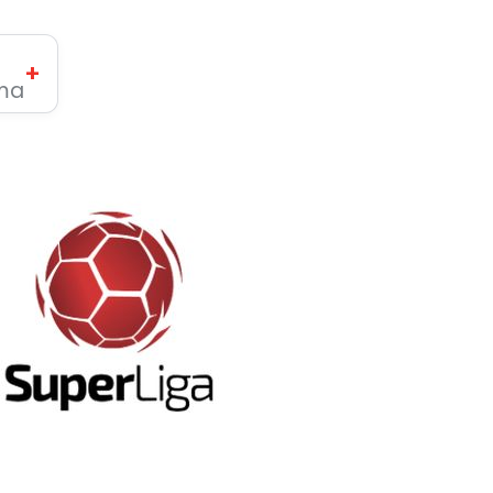
+
ima