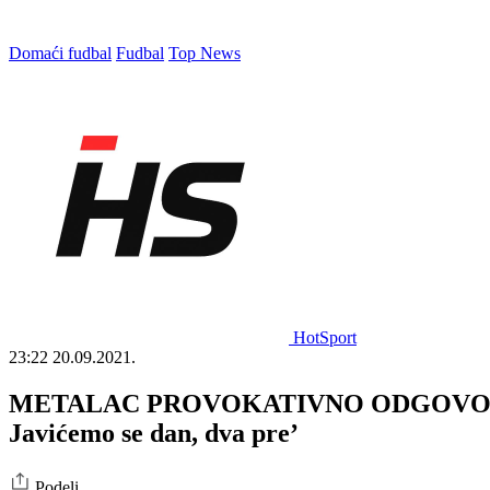
Domaći fudbal
Fudbal
Top News
HotSport
23:22
20.09.2021.
METALAC PROVOKATIVNO ODGOVORIO RA
Javićemo se dan, dva pre’
Podeli