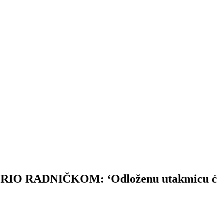
DNIČKOM: ‘Odloženu utakmicu ćemo od