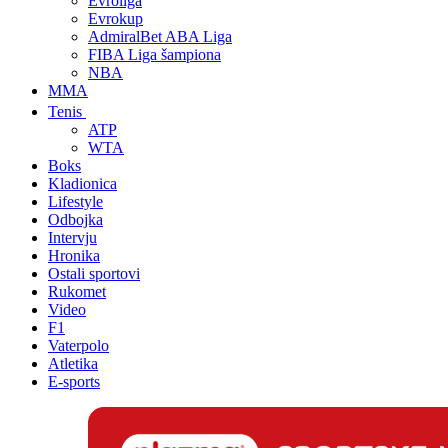
Evroliga
Evrokup
AdmiralBet ABA Liga
FIBA Liga šampiona
NBA
MMA
Tenis
ATP
WTA
Boks
Kladionica
Lifestyle
Odbojka
Intervju
Hronika
Ostali sportovi
Rukomet
Video
F1
Vaterpolo
Atletika
E-sports