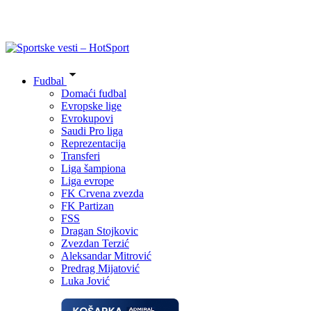
Fudbal
Domaći fudbal
Evropske lige
Evrokupovi
Saudi Pro liga
Reprezentacija
Transferi
Liga šampiona
Liga evrope
FK Crvena zvezda
FK Partizan
FSS
Dragan Stojkovic
Zvezdan Terzić
Aleksandar Mitrović
Predrag Mijatović
Luka Jović