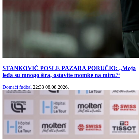
STANKOVIĆ POSLE PAZARA PORUČIO: „Moja
leđa su mnogo šira, ostavite momke na miru!“
Domaći fudbal
22:33
08.08.2026.