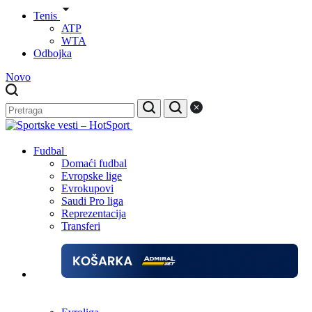
Tenis
ATP
WTA
Odbojka
Novo
Fudbal
Domaći fudbal
Evropske lige
Evrokupovi
Saudi Pro liga
Reprezentacija
Transferi