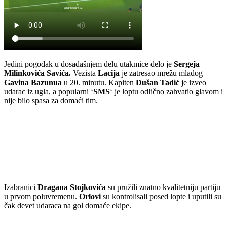
Jedini pogodak u dosadašnjem delu utakmice delo je
Sergeja
Milinkovića Savića.
Vezista
Lacija
je zatresao mrežu mladog
Gavina Bazunua
u 20. minutu. Kapiten
Dušan Tadić
je izveo
udarac iz ugla, a popularni ‘
SMS
‘ je loptu odlično zahvatio glavom i
nije bilo spasa za domaći tim.
Izabranici
Dragana Stojkovića
su pružili znatno kvalitetniju partiju
u prvom poluvremenu.
Orlovi
su kontrolisali posed lopte i uputili su
čak devet udaraca na gol domaće ekipe.