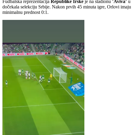
Fudbalska reprezentacija
Republike Irske
je na stadionu ‘
Aviva
‘ u
dočekala selekciju Srbije. Nakon prvih 45 minuta igre, Orlovi imaju
minimalnu prednost 0:1.