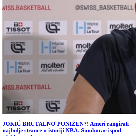
JOKIĆ BRUTALNO PONIŽEN?! Ameri rangirali
najbolje strance u istoriji NBA, Somborac ispod