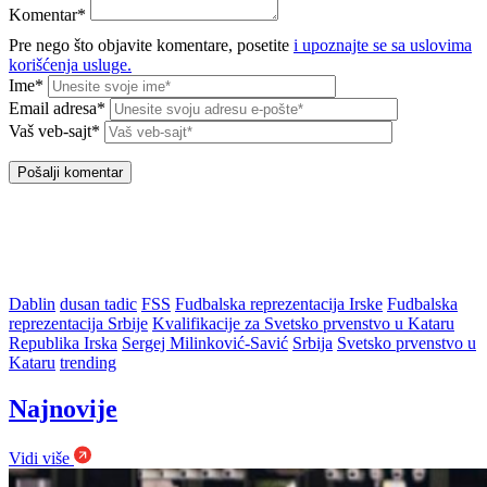
Komentar*
Pre nego što objavite komentare, posetite
i upoznajte se sa uslovima
korišćenja usluge.
Ime*
Email adresa*
Vaš veb-sajt*
Dablin
dusan tadic
FSS
Fudbalska reprezentacija Irske
Fudbalska
reprezentacija Srbije
Kvalifikacije za Svetsko prvenstvo u Kataru
Republika Irska
Sergej Milinković-Savić
Srbija
Svetsko prvenstvo u
Kataru
trending
Najnovije
Vidi više