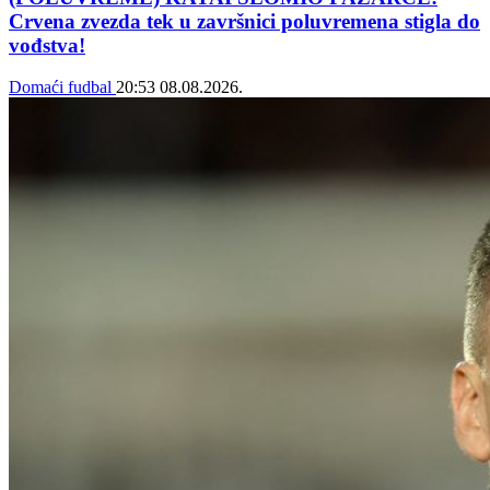
Crvena zvezda tek u završnici poluvremena stigla do
vođstva!
Domaći fudbal
20:53
08.08.2026.