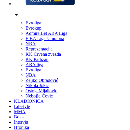
Evroliga
Evrokup
AdmiralBet ABA Liga
FIBA Liga šampiona
NBA
Reprezentacija
KK Crvena zvezda
KK Partizan
ABA liga
Evroliga
NBA
Željko Obradović
Nikola Jokić
Ostoja Mijailović
Nebojša Čović
KLADIONICA
Lifestyle
MMA
Boks
Intervju
Hronika