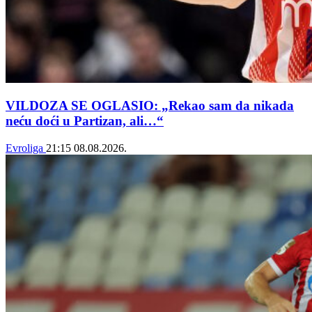
VILDOZA SE OGLASIO: „Rekao sam da nikada
neću doći u Partizan, ali…“
Evroliga
21:15
08.08.2026.