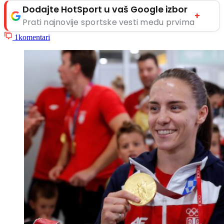
Dodajte HotSport u vaš Google izbor
+
Prati najnovije sportske vesti među prvima
1
komentari