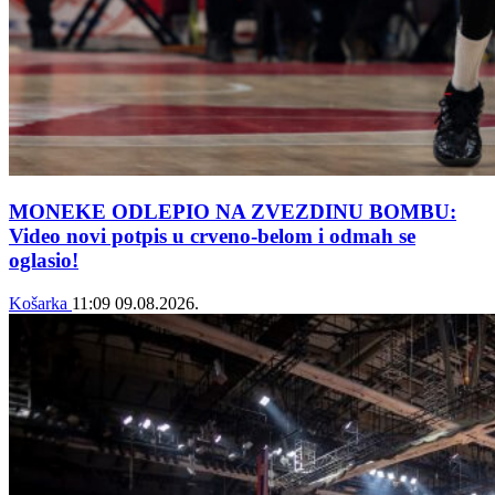
MONEKE ODLEPIO NA ZVEZDINU BOMBU:
Video novi potpis u crveno-belom i odmah se
oglasio!
Košarka
11:09
09.08.2026.