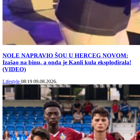
NOLE NAPRAVIO ŠOU U HERCEG NOVOM:
Izašao na binu, a onda je Kanli kula eksplodirala!
(VIDEO)
Lifestyle
08:19
09.08.2026.