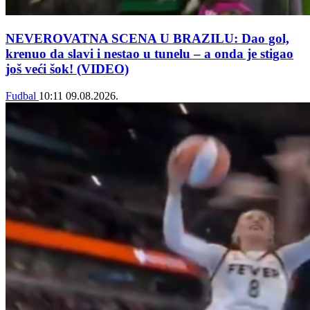
NEVEROVATNA SCENA U BRAZILU: Dao gol,
krenuo da slavi i nestao u tunelu – a onda je stigao
još veći šok! (VIDEO)
Fudbal
10:11
09.08.2026.