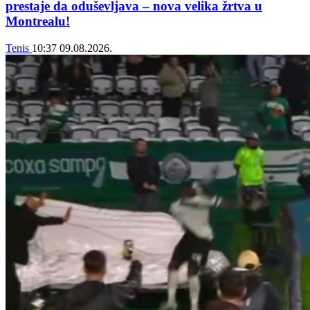
prestaje da oduševljava – nova velika žrtva u
Montrealu!
Tenis
10:37
09.08.2026.