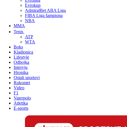
Evroliga
Evrokup
AdmiralBet ABA Liga
FIBA Liga šampiona
NBA
MMA
Tenis
ATP
WTA
Boks
Kladionica
Lifestyle
Odbojka
Intervju
Hronika
Ostali sportovi
Rukomet
Video
F1
Vaterpolo
Atletika
E-sports