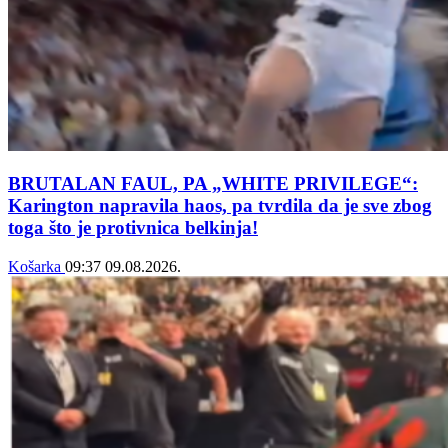
BRUTALAN FAUL, PA „WHITE PRIVILEGE“:
Karington napravila haos, pa tvrdila da je sve zbog
toga što je protivnica belkinja!
Košarka
09:37
09.08.2026.