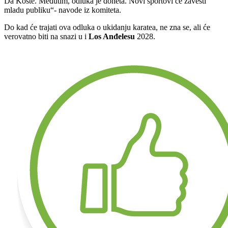
Da Koste. Međutim, odluka je doneta. Novi sportovi će zavesti
mladu publiku“- navode iz komiteta.
Do kad će trajati ova odluka o ukidanju karatea, ne zna se, ali će
verovatno biti na snazi u i
Los Anđelesu
2028.