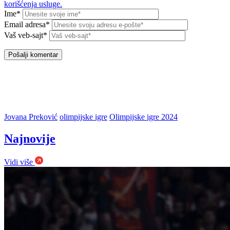
korišćenja usluge.
Ime*
Email adresa*
Vaš veb-sajt*
Jovana Preković
olimpijske igre
Olimpijske igre 2024
Najnovije
Vidi više