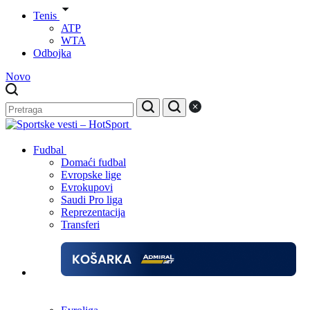
Tenis
ATP
WTA
Odbojka
Novo
Fudbal
Domaći fudbal
Evropske lige
Evrokupovi
Saudi Pro liga
Reprezentacija
Transferi