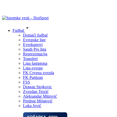
Fudbal
Domaći fudbal
Evropske lige
Evrokupovi
Saudi Pro liga
Reprezentacija
Transferi
Liga šampiona
Liga evrope
FK Crvena zvezda
FK Partizan
FSS
Dragan Stojkovic
Zvezdan Terzić
Aleksandar Mitrović
Predrag Mijatović
Luka Jović