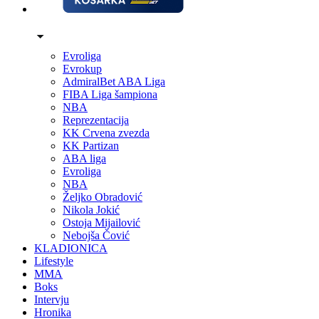
Evroliga
Evrokup
AdmiralBet ABA Liga
FIBA Liga šampiona
NBA
Reprezentacija
KK Crvena zvezda
KK Partizan
ABA liga
Evroliga
NBA
Željko Obradović
Nikola Jokić
Ostoja Mijailović
Nebojša Čović
KLADIONICA
Lifestyle
MMA
Boks
Intervju
Hronika