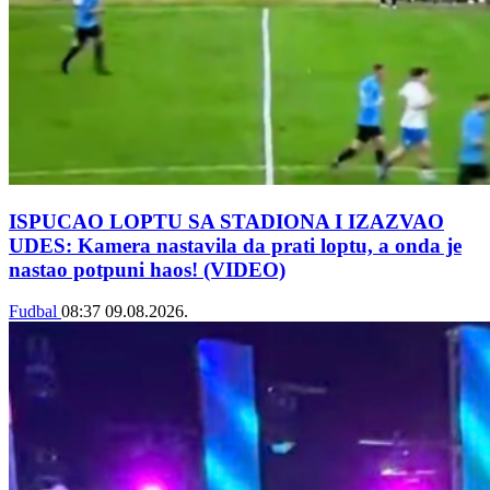
ISPUCAO LOPTU SA STADIONA I IZAZVAO
UDES: Kamera nastavila da prati loptu, a onda je
nastao potpuni haos! (VIDEO)
Fudbal
08:37
09.08.2026.