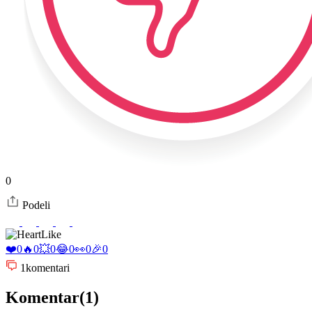
0
Podeli
Like
❤️
0
🔥
0
💥
0
😂
0
👀
0
🎉
0
1
komentari
Komentar(1)