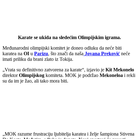
Karate se ukida na sledećim Olimpijskim igrama.
Međunarodni olimpijski komitet je doneo odluku da neće biti
karatea na
OI
u
Parizu
, što znači da naša
Jovana Preković
neće
imati priliku da brani zlato iz Tokija.
„Vrata su definitivno zatvorena za karate“, izjavio je
Kit Mekonelo
direktor
Olimpijskog
komiteta. MOK je podržao
Mekoneloa
i rekli
su da im je žao, ali tako mora biti.
„MOK razume frustraciju ljubitelja karatea i želje šampiona Stivena