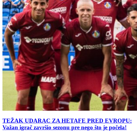
TEŽAK UDARAC ZA HETAFE PRED EVROPU:
Važan igrač završio sezonu pre nego što je počela!