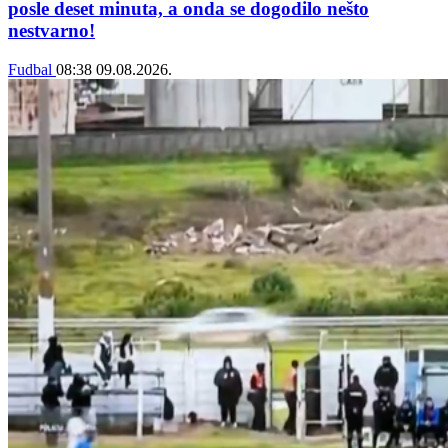
posle deset minuta, a onda se dogodilo nešto
nestvarno!
Fudbal
08:38
09.08.2026.