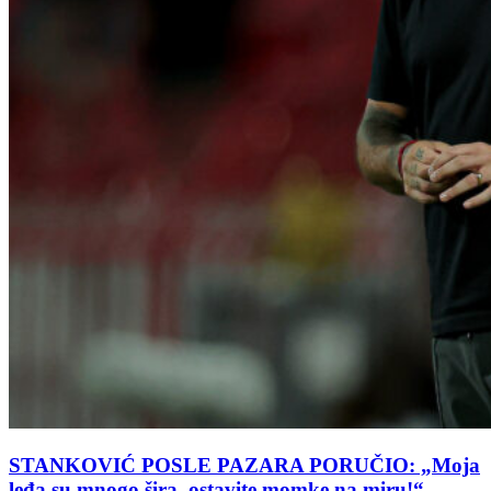
STANKOVIĆ POSLE PAZARA PORUČIO: „Moja
leđa su mnogo šira, ostavite momke na miru!“