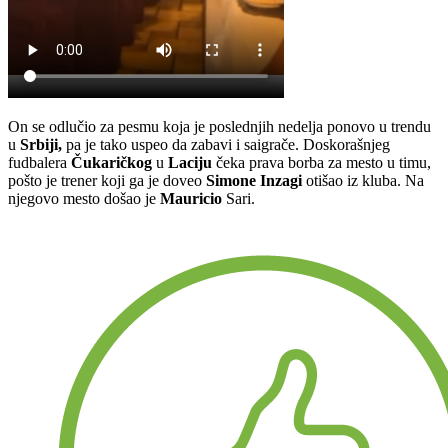
On se odlučio za pesmu koja je poslednjih nedelja ponovo u trendu
u
Srbiji,
pa je tako uspeo da zabavi i saigrače. Doskorašnjeg
fudbalera
Čukaričkog
u
Laciju
čeka prava borba za mesto u timu,
pošto je trener koji ga je doveo
Simone Inzagi
otišao iz kluba. Na
njegovo mesto došao je
Mauricio
Sari.