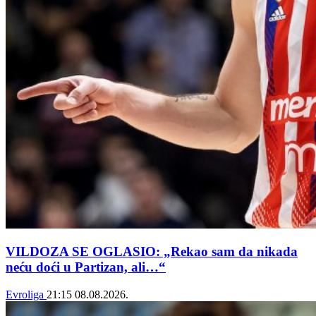
VILDOZA SE OGLASIO: „Rekao sam da nikada
neću doći u Partizan, ali…“
Evroliga
21:15
08.08.2026.