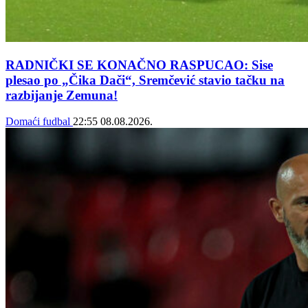
RADNIČKI SE KONAČNO RASPUCAO: Sise
plesao po „Čika Dači“, Sremčević stavio tačku na
razbijanje Zemuna!
Domaći fudbal
22:55
08.08.2026.