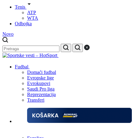
Tenis
ATP
WTA
Odbojka
Novo
Fudbal
Domaći fudbal
Evropske lige
Evrokupovi
Saudi Pro liga
Reprezentacija
Transferi