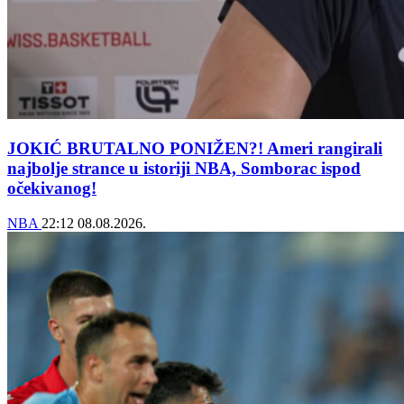
JOKIĆ BRUTALNO PONIŽEN?! Ameri rangirali
najbolje strance u istoriji NBA, Somborac ispod
očekivanog!
NBA
22:12
08.08.2026.