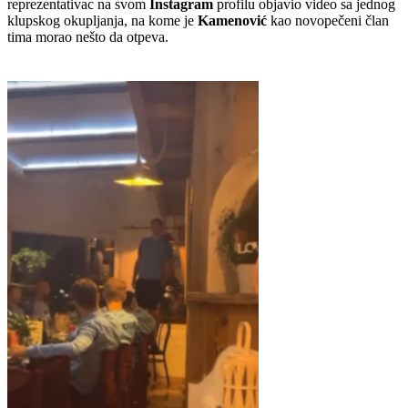
reprezentativac na svom
Instagram
profilu objavio video sa jednog
klupskog okupljanja, na kome je
Kamenović
kao novopečeni član
tima morao nešto da otpeva.