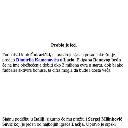
Probio je led.
Fudbalski klub
Čukarički,
napravio je sjajan posao tako što je
prodao
Dimitrija Kamenovića
u
Lacio.
Ekipa sa
Banovog brda
će na ime obeštećenja dobiti oko 3 miliona evra u startu, dok bi ako
fudbaler aktivira bonuse, ta cifra mogla da bude i dosta veća.
Sjajnu podršku u
Italiji,
sigurno će mu pružiti i
Sergej Milinković
Savić
koji je jedan od najboljih igrača
Lacija.
Upravo je srpski