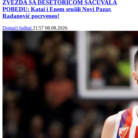
ZVEZDA SA DESETORICOM SAČUVALA
POBEDU: Katai i Enem srušili Novi Pazar,
Radanović pocrveneo!
Domaći fudbal
21:57
08.08.2026.