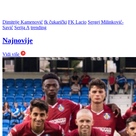
Dimitrije Kamenović
fk čukarički
FK Lacio
Sergej Milinković-
Savić
Serija A
trending
Najnovije
Vidi više