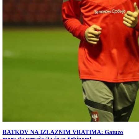
RATKOV NA IZLAZNIM VRATIMA: Gatuzo
mora da preseče šta će sa Srbinom!