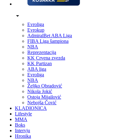
Evroliga
Evrokup
AdmiralBet ABA Liga
FIBA Liga šampiona
NBA
Reprezentacija
KK Crvena zvezda
KK Partizan
ABA liga
Evroliga
NBA
Željko Obradović
Nikola Jokić
Ostoja Mijailović
Nebojša Čović
KLADIONICA
Lifestyle
MMA
Boks
Intervju
Hronika