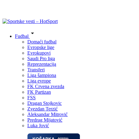
Fudbal
Domaći fudbal
Evropske lige
Evrokupovi
Saudi Pro liga
Reprezentacija
Transferi
Liga šampiona
Liga evrope
FK Crvena zvezda
FK Partizan
FSS
Dragan Stojkovic
Zvezdan Terzić
Aleksandar Mitrović
Predrag Mijatović
Luka Jović