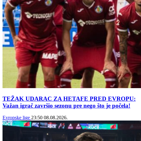
TEŽAK UDARAC ZA HETAFE PRED EVROPU:
Važan igrač završio sezonu pre nego što je počela!
Evropske lige
23:50
08.08.2026.