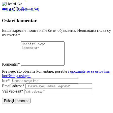
Like
❤️
0
🔥
0
💥
0
😂
0
👀
0
🎉
0
Ostavi komentar
Ваша адреса е-поште неће бити објављена.
Неопходна поља су
означена
*
Komentar*
Pre nego što objavite komentare, posetite
i upoznajte se sa uslovima
korišćenja usluge.
Ime*
Email adresa*
Vaš veb-sajt*