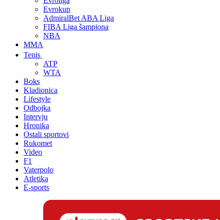
Evroliga
Evrokup
AdmiralBet ABA Liga
FIBA Liga šampiona
NBA
MMA
Tenis
ATP
WTA
Boks
Kladionica
Lifestyle
Odbojka
Intervju
Hronika
Ostali sportovi
Rukomet
Video
F1
Vaterpolo
Atletika
E-sports