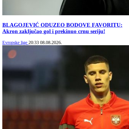
BLAGOJEVIĆ ODUZEO BODOVE FAVORITU:
Akron zaključao gol i prekinuo crnu seriju!
Evropske lige
20:33
08.08.2026.