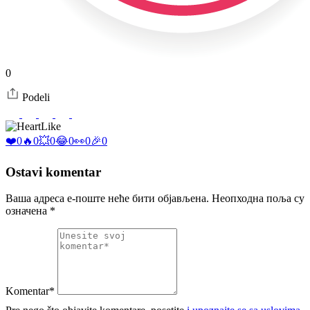
0
Podeli
Like
❤️
0
🔥
0
💥
0
😂
0
👀
0
🎉
0
Ostavi komentar
Ваша адреса е-поште неће бити објављена.
Неопходна поља су
означена
*
Komentar*