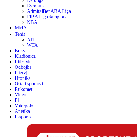
Evroliga
Evrokup
AdmiralBet ABA Liga
FIBA Liga šampiona
NBA
MMA
Tenis
ATP
WTA
Boks
Kladionica
Lifestyle
Odbojka
Intervju
Hronika
Ostali sportovi
Rukomet
Video
F1
Vaterpolo
Atletika
E-sports