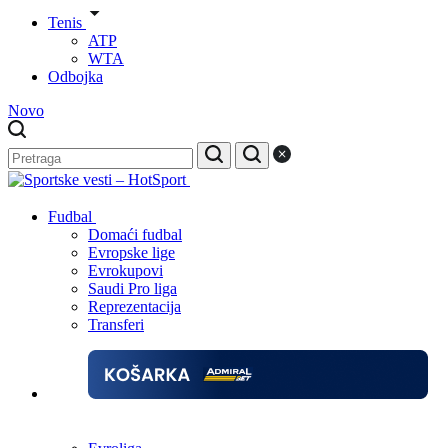
Tenis
ATP
WTA
Odbojka
Novo
Fudbal
Domaći fudbal
Evropske lige
Evrokupovi
Saudi Pro liga
Reprezentacija
Transferi