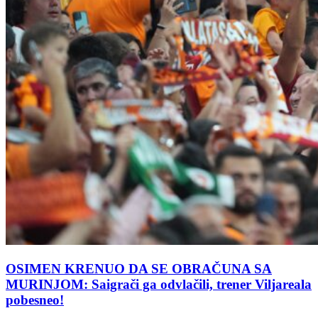
OSIMEN KRENUO DA SE OBRAČUNA SA
MURINJOM: Saigrači ga odvlačili, trener Viljareala
pobesneo!