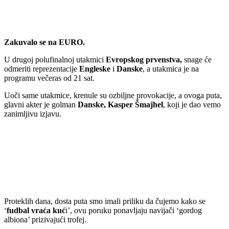
Zakuvalo se na EURO.
U drugoj polufinalnoj utakmici
Evropskog prvenstva,
snage će
odmeriti reprezentacije
Engleske
i
Danske
, a utakmica je na
programu večeras od 21 sat.
Uoči same utakmice, krenule su ozbiljne provokacije, a ovoga puta,
glavni akter je golman
Danske, Kasper Šmajhel
, koji je dao vemo
zanimljivu izjavu.
Proteklih dana, dosta puta smo imali priliku da čujemo kako se
‘
fudbal vraća kuć
i’, ovu poruku ponavljaju navijači ‘gordog
albiona’ prizivajući trofej.