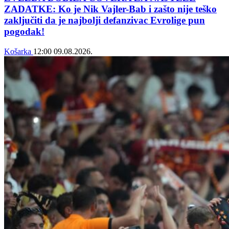
ZADATKE: Ko je Nik Vajler-Bab i zašto nije teško
zaključiti da je najbolji defanzivac Evrolige pun
pogodak!
Košarka
12:00
09.08.2026.