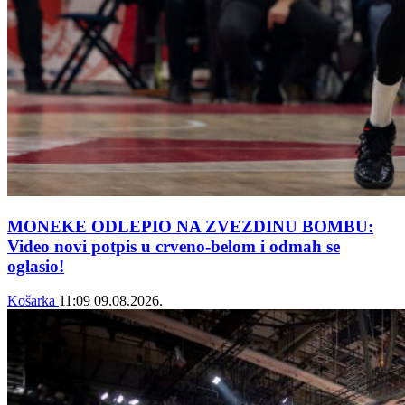
MONEKE ODLEPIO NA ZVEZDINU BOMBU:
Video novi potpis u crveno-belom i odmah se
oglasio!
Košarka
11:09
09.08.2026.