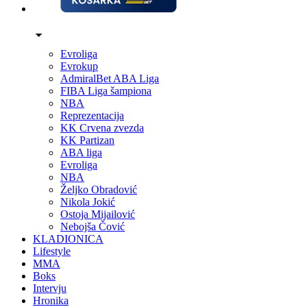
Evroliga
Evrokup
AdmiralBet ABA Liga
FIBA Liga šampiona
NBA
Reprezentacija
KK Crvena zvezda
KK Partizan
ABA liga
Evroliga
NBA
Željko Obradović
Nikola Jokić
Ostoja Mijailović
Nebojša Čović
KLADIONICA
Lifestyle
MMA
Boks
Intervju
Hronika