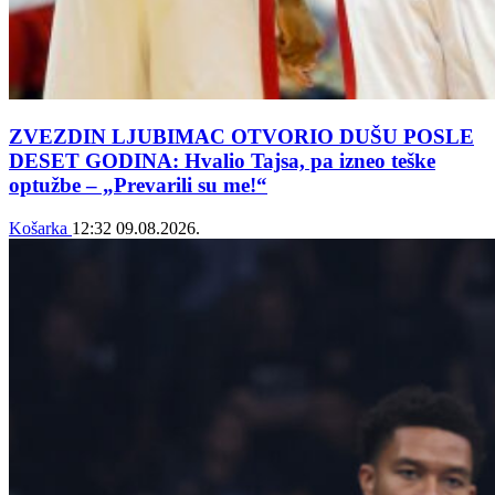
ZVEZDIN LJUBIMAC OTVORIO DUŠU POSLE
DESET GODINA: Hvalio Tajsa, pa izneo teške
optužbe – „Prevarili su me!“
Košarka
12:32
09.08.2026.