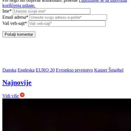
Pre nego što objavite komentare, posetite
i upoznajte se sa uslovima
korišćenja usluge.
Ime*
Email adresa*
Vaš veb-sajt*
Danska
Engleska
EURO 20
Evropkso prvenstvo
Kasper Šmajhel
Najnovije
Vidi više