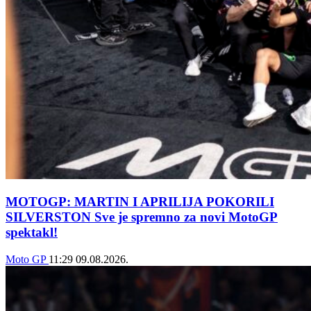
MOTOGP: MARTIN I APRILIJA POKORILI
SILVERSTON Sve je spremno za novi MotoGP
spektakl!
Moto GP
11:29
09.08.2026.