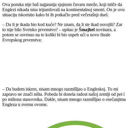
Ova poruka nije baš najjasnija sjajnom čuvaru mreže, koji ističe da
Englezi nikada nisu trijumfovali na kontinentalnoj smotri. On je ovu
situaciju iskoristio kako bi ih potkačio pred večerašnji duel.
– Da li je ikada bio kod kuće? Ne znam, da li ste ikad osvojili? Zar
to nije bilo Svetsko prvenstvo? – upitao je
Šmajhel
novinara, a
potom se osvrnuo na to koliki bi bio uspeh ući u novo finale
Evropskog prvenstva:
– Da budem iskren, nisam mnogo razmišljao o Engleskoj. To mi
zapravo ne znači ništa. Pobeda bi donela radost našoj zemlji od pet i
po miliona stanovnika. Dakle, nisam mnogo razmišljao o osećanjima
Engleza u svemu ovome.