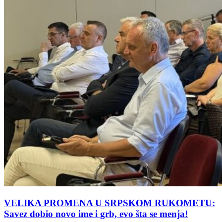
VELIKA PROMENA U SRPSKOM RUKOMETU:
Savez dobio novo ime i grb, evo šta se menja!