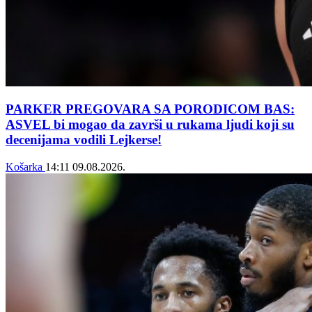
PARKER PREGOVARA SA PORODICOM BAS:
ASVEL bi mogao da završi u rukama ljudi koji su
decenijama vodili Lejkerse!
Košarka
14:11
09.08.2026.