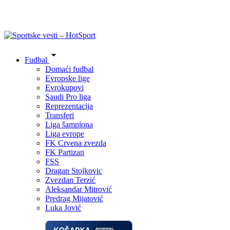
Fudbal
Domaći fudbal
Evropske lige
Evrokupovi
Saudi Pro liga
Reprezentacija
Transferi
Liga šampiona
Liga evrope
FK Crvena zvezda
FK Partizan
FSS
Dragan Stojkovic
Zvezdan Terzić
Aleksandar Mitrović
Predrag Mijatović
Luka Jović