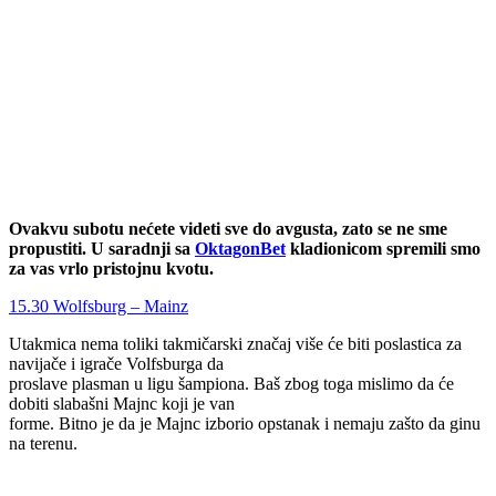
Ovakvu subotu nećete videti sve do avgusta, zato se ne sme
propustiti. U saradnji sa
OktagonBet
kladionicom spremili smo
za vas vrlo pristojnu kvotu.
15.30 Wolfsburg – Mainz
Utakmica nema toliki takmičarski značaj više će biti poslastica za
navijače i igrače Volfsburga da
proslave plasman u ligu šampiona. Baš zbog toga mislimo da će
dobiti slabašni Majnc koji je van
forme. Bitno je da je Majnc izborio opstanak i nemaju zašto da ginu
na terenu.