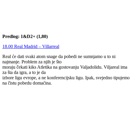
Predlog: 1&D2+ (1,80)
18.00 Real Madrid – Villarreal
Real će dati svaki atom snage da pobedi ne sumnjamo u to ni
najmanje. Problem za njih je što
moraju čekati kiks Atletika na gostovanju Valjadolidu. Viljareal ima
za šta da igra, a to je da
izbore ligu evrope, a ne konferencijsku ligu. Ipak, svejedno tipujemo
na čistu pobedu domaćina.