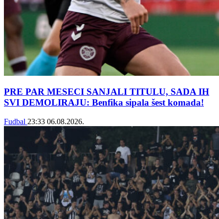
PRE PAR MESECI SANJALI TITULU, SADA IH
SVI DEMOLIRAJU: Benfika sipala šest komada!
Fudbal
23:33
06.08.2026.