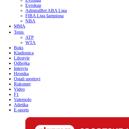
Evroliga
Evrokup
AdmiralBet ABA Liga
FIBA Liga šampiona
NBA
MMA
Tenis
ATP
WTA
Boks
Kladionica
Lifestyle
Odbojka
Intervju
Hronika
Ostali sportovi
Rukomet
Video
F1
Vaterpolo
Atletika
E-sports