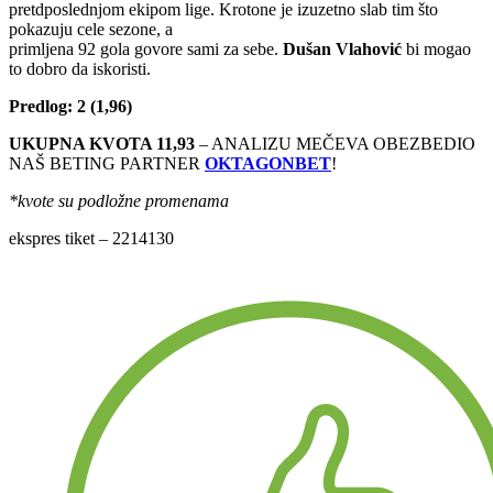
pretdposlednjom ekipom lige. Krotone je izuzetno slab tim što
pokazuju cele sezone, a
primljena 92 gola govore sami za sebe.
Dušan Vlahović
bi mogao
to dobro da iskoristi.
Predlog: 2 (1,96)
UKUPNA KVOTA 11,93
– ANALIZU MEČEVA OBEZBEDIO
NAŠ BETING PARTNER
OKTAGONBET
!
*kvote su podložne promenama
ekspres tiket – 2214130