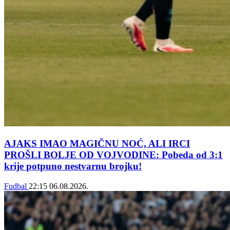
AJAKS IMAO MAGIČNU NOĆ, ALI IRCI
PROŠLI BOLJE OD VOJVODINE: Pobeda od 3:1
krije potpuno nestvarnu brojku!
Fudbal
22:15
06.08.2026.