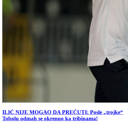
ILIĆ NIJE MOGAO DA PREĆUTI: Posle „trojke“
Tobolu odmah se okrenuo ka tribinama!