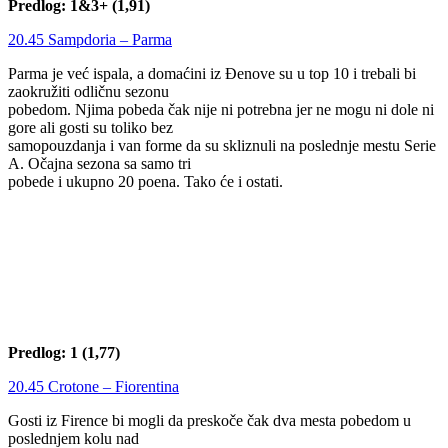
Predlog: 1&3+ (1,91)
20.45 Sampdoria – Parma
Parma je već ispala, a domaćini iz Đenove su u top 10 i trebali bi
zaokružiti odličnu sezonu
pobedom. Njima pobeda čak nije ni potrebna jer ne mogu ni dole ni
gore ali gosti su toliko bez
samopouzdanja i van forme da su skliznuli na poslednje mestu Serie
A. Očajna sezona sa samo tri
pobede i ukupno 20 poena. Tako će i ostati.
Predlog: 1 (1,77)
20.45 Crotone – Fiorentina
Gosti iz Firence bi mogli da preskoče čak dva mesta pobedom u
poslednjem kolu nad