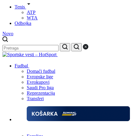
Tenis
ATP
WTA
Odbojka
Novo
Fudbal
Domaći fudbal
Evropske lige
Evrokupovi
Saudi Pro liga
Reprezentacija
Transferi