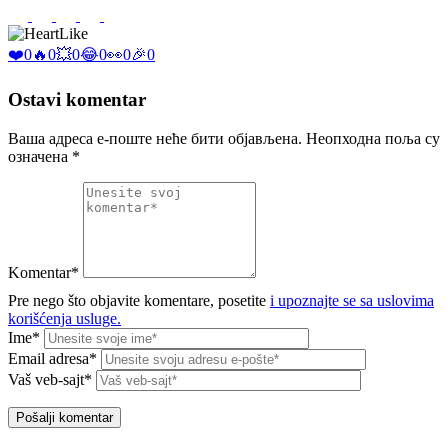
Like
❤️
0
🔥
0
💥
0
😂
0
👀
0
🎉
0
Ostavi komentar
Ваша адреса е-поште неће бити објављена.
Неопходна поља су
означена
*
Komentar*
Pre nego što objavite komentare, posetite
i upoznajte se sa uslovima
korišćenja usluge.
Ime*
Email adresa*
Vaš veb-sajt*