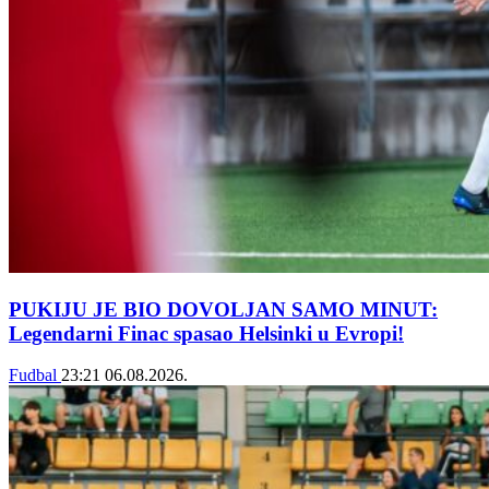
PUKIJU JE BIO DOVOLJAN SAMO MINUT:
Legendarni Finac spasao Helsinki u Evropi!
Fudbal
23:21
06.08.2026.