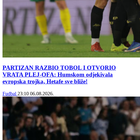
PARTIZAN RAZBIO TOBOL I OTVORIO
VRATA PLEJ-OFA: Humskom odjekivala
evropska trojka, Hetafe sve bliže!
Fudbal
23:10
06.08.2026.