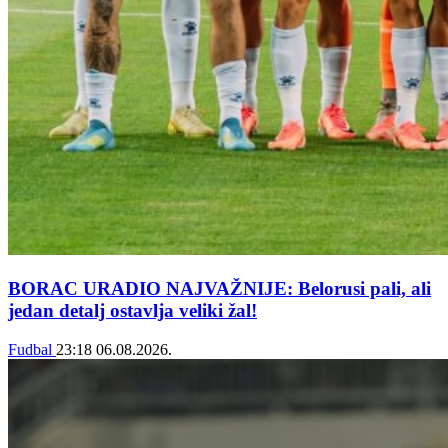
BORAC URADIO NAJVAŽNIJE: Belorusi pali, ali
jedan detalj ostavlja veliki žal!
Fudbal
23:18
06.08.2026.