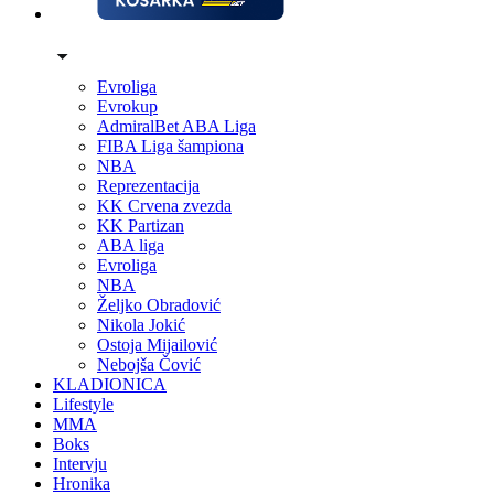
Evroliga
Evrokup
AdmiralBet ABA Liga
FIBA Liga šampiona
NBA
Reprezentacija
KK Crvena zvezda
KK Partizan
ABA liga
Evroliga
NBA
Željko Obradović
Nikola Jokić
Ostoja Mijailović
Nebojša Čović
KLADIONICA
Lifestyle
MMA
Boks
Intervju
Hronika