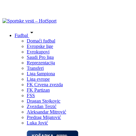
Fudbal
Domaći fudbal
Evropske lige
Evrokupovi
Saudi Pro liga
Reprezentacija
Transferi
Liga šampiona
Liga evrope
FK Crvena zvezda
FK Partizan
FSS
Dragan Stojkovic
Zvezdan Terzić
Aleksandar Mitrović
Predrag Mijatović
Luka Jović