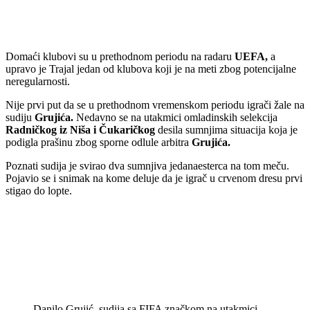
Domaći klubovi su u prethodnom periodu na radaru
UEFA,
a
upravo je Trajal jedan od klubova koji je na meti zbog potencijalne
neregularnosti.
Nije prvi put da se u prethodnom vremenskom periodu igrači žale na
sudiju
Grujića.
Nedavno se na utakmici omladinskih selekcija
Radničkog iz Niša i Čukaričkog
desila sumnjima situacija koja je
podigla prašinu zbog sporne odlule arbitra
Grujića.
Poznati sudija je svirao dva sumnjiva jedanaesterca na tom meču.
Pojavio se i snimak na kome deluje da je igrač u crvenom dresu prvi
stigao do lopte.
Danilo Grujić, sudija sa FIFA značkom na utakmici