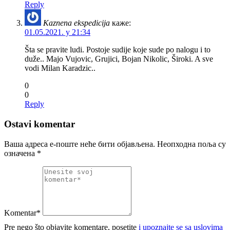
Reply
Kaznena ekspedicija
каже:
01.05.2021. у 21:34
Šta se pravite ludi. Postoje sudije koje sude po nalogu i to
duže.. Majo Vujovic, Grujici, Bojan Nikolic, Široki. A sve
vodi Milan Karadzic..
0
0
Reply
Ostavi komentar
Ваша адреса е-поште неће бити објављена.
Неопходна поља су
означена
*
Komentar*
Pre nego što objavite komentare, posetite
i upoznajte se sa uslovima