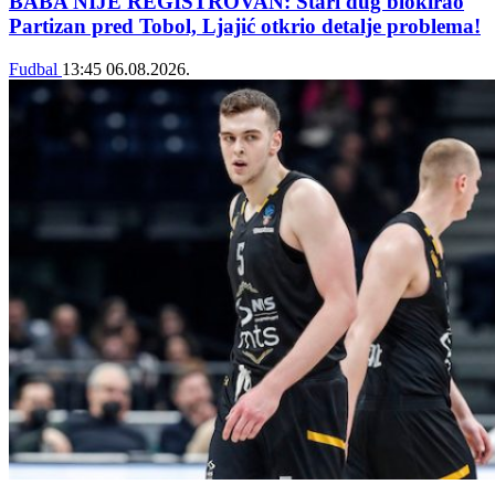
BABA NIJE REGISTROVAN: Stari dug blokirao
Partizan pred Tobol, Ljajić otkrio detalje problema!
Fudbal
13:45
06.08.2026.