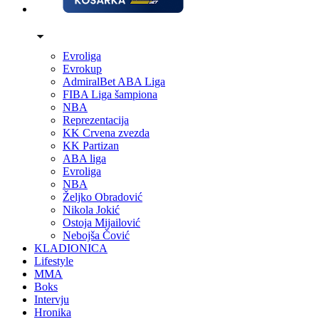
Evroliga
Evrokup
AdmiralBet ABA Liga
FIBA Liga šampiona
NBA
Reprezentacija
KK Crvena zvezda
KK Partizan
ABA liga
Evroliga
NBA
Željko Obradović
Nikola Jokić
Ostoja Mijailović
Nebojša Čović
KLADIONICA
Lifestyle
MMA
Boks
Intervju
Hronika