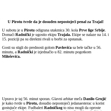
U Pirotu tvrde da je dosuđen nepostojeći penal za Trajal!
U subotu je u
Pirotu
odigrana utakmica 30. kola
Prve lige Srbije
.
Domaći
Radnički
je ugostio ekipu
Trajala.
Ekipe se nalaze na 14. i
15. poziciji pa su direktni rivali u borbi za opstanak.
Gosti su stigli do prednosti golom
Pavlovića
sa bele tačke u 56.
minutu, a
Radnički
je izjednačio u 82. minutu pogotkom
Miloševića.
Upravo je taj 56. minut sporan. Glavni arbitar meča
Danilo Grujić
je kako tvrde u
Pirotu,
dosudio nepostojeći jedanaesterac u korist
gostujuće ekipe. Fudbaleri
Radničkog
to nisu mogli da oproste