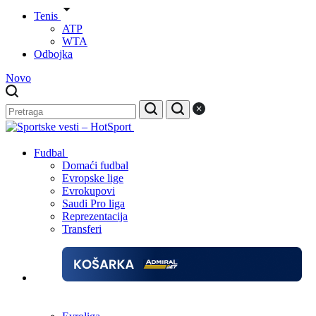
Tenis
ATP
WTA
Odbojka
Novo
Fudbal
Domaći fudbal
Evropske lige
Evrokupovi
Saudi Pro liga
Reprezentacija
Transferi