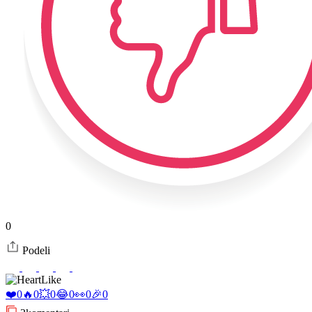
0
Podeli
Like
❤️
0
🔥
0
💥
0
😂
0
👀
0
🎉
0