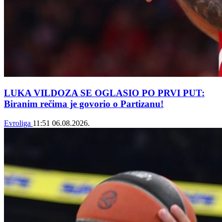
LUKA VILDOZA SE OGLASIO PO PRVI PUT:
Biranim rečima je govorio o Partizanu!
Evroliga
11:51
06.08.2026.