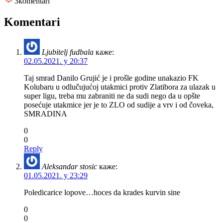
3
komentari
Komentari
Ljubitelj fudbala
каже:
02.05.2021. у 20:37
Taj smrad Danilo Grujić je i prošle godine unakazio FK
Kolubaru u odlučujućoj utakmici protiv Zlatibora za ulazak u
super ligu, treba mu zabraniti ne da sudi nego da u opšte
posećuje utakmice jer je to ZLO od sudije a vrv i od čoveka,
SMRADINA
0
0
Reply
Aleksandar stosic
каже:
01.05.2021. у 23:29
Poledicarice lopove…hoces da krades kurvin sine
0
0