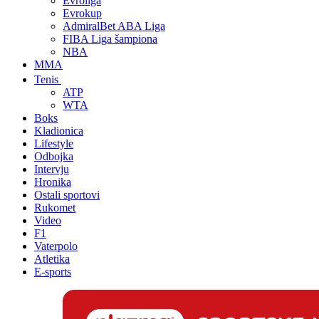
Evroliga
Evrokup
AdmiralBet ABA Liga
FIBA Liga šampiona
NBA
MMA
Tenis
ATP
WTA
Boks
Kladionica
Lifestyle
Odbojka
Intervju
Hronika
Ostali sportovi
Rukomet
Video
F1
Vaterpolo
Atletika
E-sports