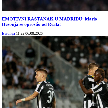
EMOTIVNI RASTANAK U MADRIDU: Mario
Hezonja se oprostio od Reala!
Evroliga
11:22
06.08.2026.