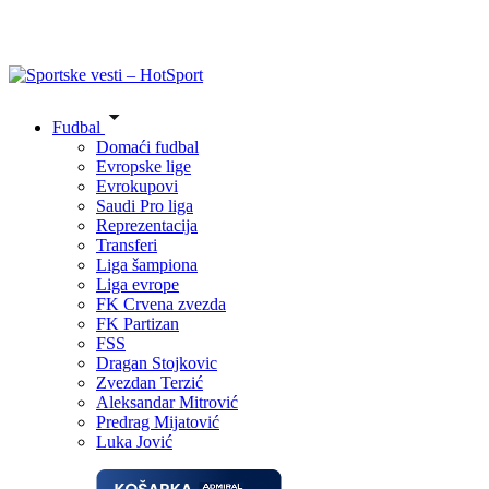
Fudbal
Domaći fudbal
Evropske lige
Evrokupovi
Saudi Pro liga
Reprezentacija
Transferi
Liga šampiona
Liga evrope
FK Crvena zvezda
FK Partizan
FSS
Dragan Stojkovic
Zvezdan Terzić
Aleksandar Mitrović
Predrag Mijatović
Luka Jović