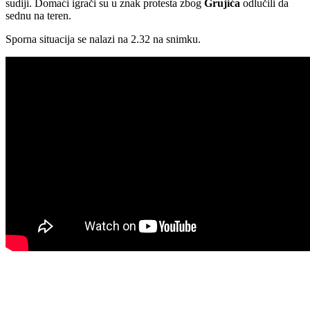
sudiji. Domaći igrači su u znak protesta zbog
Grujića
odlučili da
sednu na teren.
Sporna situacija se nalazi na 2.32 na snimku.