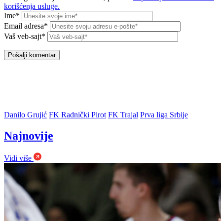
korišćenja usluge.
Ime*
Email adresa*
Vaš veb-sajt*
Danilo Grujić
FK Radnički Pirot
FK Trajal
Prva liga Srbije
Najnovije
Vidi više