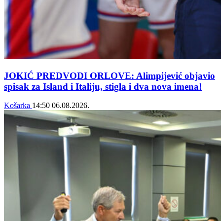
JOKIĆ PREDVODI ORLOVE: Alimpijević objavio
spisak za Island i Italiju, stigla i dva nova imena!
Košarka
14:50
06.08.2026.