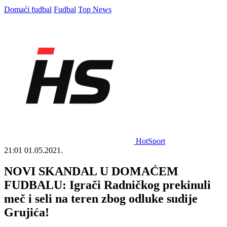
Domaći fudbal
Fudbal
Top News
HotSport
21:01
01.05.2021.
NOVI SKANDAL U DOMAĆEM
FUDBALU: Igrači Radničkog prekinuli
meč i seli na teren zbog odluke sudije
Grujića!