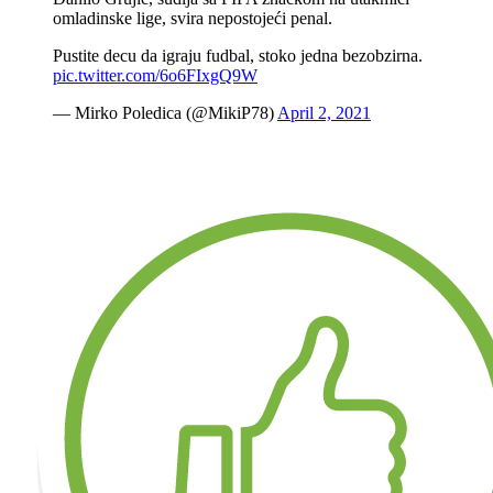
omladinske lige, svira nepostojeći penal.
Pustite decu da igraju fudbal, stoko jedna bezobzirna.
pic.twitter.com/6o6FIxgQ9W
— Mirko Poledica (@MikiP78)
April 2, 2021