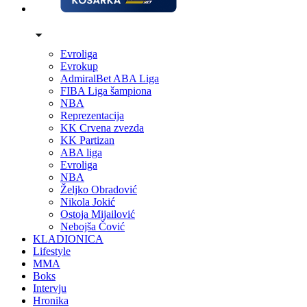
Evroliga
Evrokup
AdmiralBet ABA Liga
FIBA Liga šampiona
NBA
Reprezentacija
KK Crvena zvezda
KK Partizan
ABA liga
Evroliga
NBA
Željko Obradović
Nikola Jokić
Ostoja Mijailović
Nebojša Čović
KLADIONICA
Lifestyle
MMA
Boks
Intervju
Hronika