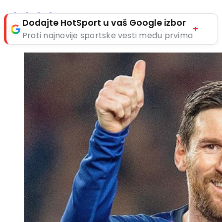
Dodajte HotSport u vaš Google izbor
+
Prati najnovije sportske vesti među prvima