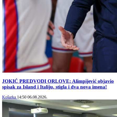
JOKIĆ PREDVODI ORLOVE: Alimpijević objavio
spisak za Island i Italiju, stigla i dva nova imena!
Košarka
14:50
06.08.2026.