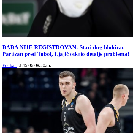
BABA NIJE REGISTROVAN: Stari dug blokirao
Partizan pred Tobol, Ljajić otkrio detalje problema!
Fudbal
13:45
06.08.2026.