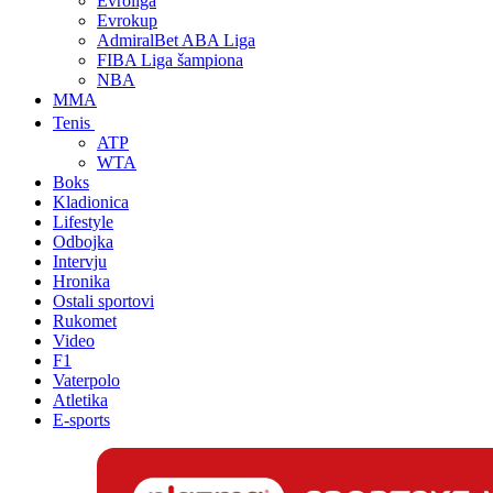
Evroliga
Evrokup
AdmiralBet ABA Liga
FIBA Liga šampiona
NBA
MMA
Tenis
ATP
WTA
Boks
Kladionica
Lifestyle
Odbojka
Intervju
Hronika
Ostali sportovi
Rukomet
Video
F1
Vaterpolo
Atletika
E-sports