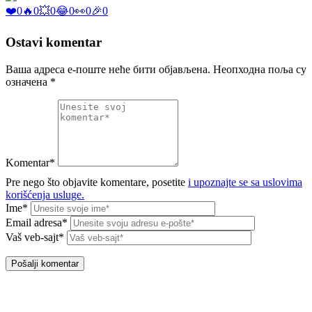
❤️
0
🔥
0
💥
0
😂
0
👀
0
🎉
0
Ostavi komentar
Ваша адреса е-поште неће бити објављена.
Неопходна поља су
означена
*
Komentar*
Pre nego što objavite komentare, posetite
i upoznajte se sa uslovima
korišćenja usluge.
Ime*
Email adresa*
Vaš veb-sajt*