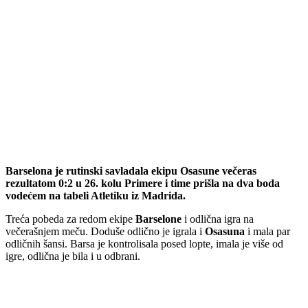
Barselona je rutinski savladala ekipu Osasune večeras
rezultatom 0:2 u 26. kolu Primere i time prišla na dva boda
vodećem na tabeli Atletiku iz Madrida.
Treća pobeda za redom ekipe
Barselone
i odlična igra na
večerašnjem meču. Doduše odlično je igrala i
Osasuna
i mala par
odličnih šansi. Barsa je kontrolisala posed lopte, imala je više od
igre, odlična je bila i u odbrani.