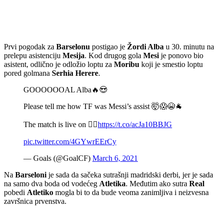
Prvi pogodak za
Barselonu
postigao je
Žordi Alba
u 30. minutu na
prelepu asistenciju
Mesija
. Kod drugog gola
Mesi
je ponovo bio
asistent, odlično je odložio loptu za
Moribu
koji je smestio loptu
pored golmana
Serhia Herere
.
GOOOOOOAL Alba🔥😍
Please tell me how TF was Messi’s assist 🤯😱😭🐐
The match is live on 👉🏻
https://t.co/acJa10BBJG
pic.twitter.com/4GYwrEErCy
— Goals (@GoalCF)
March 6, 2021
Na
Barseloni
je sada da sačeka sutrašnji madridski derbi, jer je sada
na samo dva boda od vodećeg
Atletika
. Međutim ako sutra
Real
pobedi
Atletiko
mogla bi to da bude veoma zanimljiva i neizvesna
završnica prvenstva.