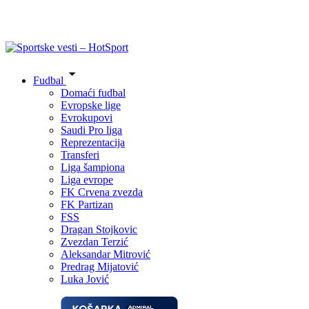
Fudbal
Domaći fudbal
Evropske lige
Evrokupovi
Saudi Pro liga
Reprezentacija
Transferi
Liga šampiona
Liga evrope
FK Crvena zvezda
FK Partizan
FSS
Dragan Stojkovic
Zvezdan Terzić
Aleksandar Mitrović
Predrag Mijatović
Luka Jović