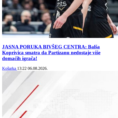
JASNA PORUKA BIVŠEG CENTRA: Balša
Koprivica smatra da Partizanu nedostaje više
domaćih igrača!
Košarka
13:22
06.08.2026.