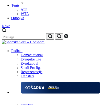
Tenis
ATP
WTA
Odbojka
Novo
Fudbal
Domaći fudbal
Evropske lige
Evrokupovi
Saudi Pro liga
Reprezentacija
Transferi