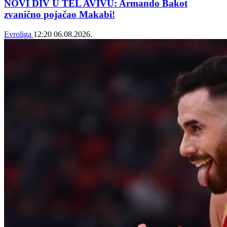
NOVI DIV U TEL AVIVU: Armando Bakot
zvanično pojačao Makabi!
Evroliga
12:20
06.08.2026.