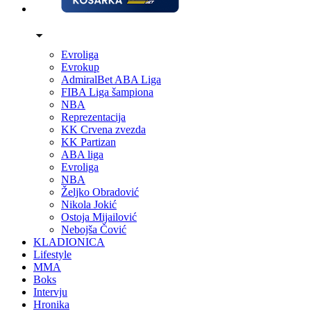
Evroliga
Evrokup
AdmiralBet ABA Liga
FIBA Liga šampiona
NBA
Reprezentacija
KK Crvena zvezda
KK Partizan
ABA liga
Evroliga
NBA
Željko Obradović
Nikola Jokić
Ostoja Mijailović
Nebojša Čović
KLADIONICA
Lifestyle
MMA
Boks
Intervju
Hronika