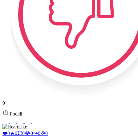
0
Podeli
Like
❤️
0
🔥
0
💥
0
😂
0
👀
0
🎉
0