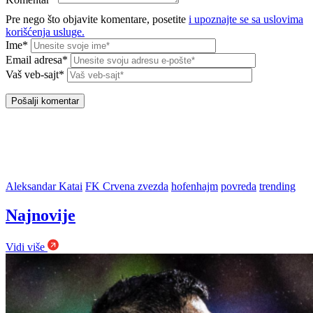
Pre nego što objavite komentare, posetite
i upoznajte se sa uslovima
korišćenja usluge.
Ime*
Email adresa*
Vaš veb-sajt*
Aleksandar Katai
FK Crvena zvezda
hofenhajm
povreda
trending
Najnovije
Vidi više