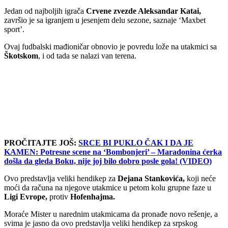
Jedan od najboljih igrača
Crvene zvezde Aleksandar Katai,
završio je sa igranjem u jesenjem delu sezone, saznaje ‘Maxbet
sport’.
Ovaj fudbalski mađioničar obnovio je povredu lože na utakmici sa
Škotskom
, i od tada se nalazi van terena.
PROČITAJTE JOŠ:
SRCE BI PUKLO ČAK I DA JE
KAMEN: Potresne scene na ‘Bombonjeri’ – Maradonina ćerka
došla da gleda Boku, nije joj bilo dobro posle gola! (VIDEO)
Ovo predstavlja veliki hendikep za
Dejana Stankovića,
koji neće
moći da računa na njegove utakmice u petom kolu grupne faze u
Ligi Evrope,
protiv
Hofenhajma.
Moraće Mister u narednim utakmicama da pronađe novo rešenje, a
svima je jasno da ovo predstavlja veliki hendikep za srpskog