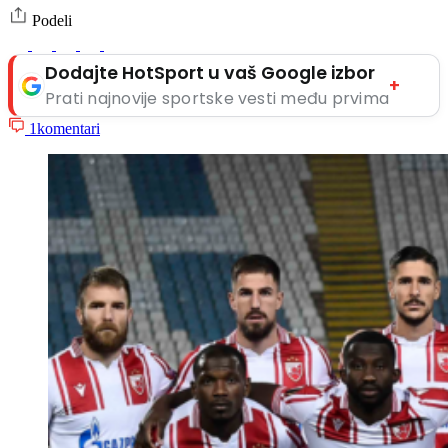
Podeli
Dodajte HotSport u vaš Google izbor
+
Prati najnovije sportske vesti među prvima
1
komentari