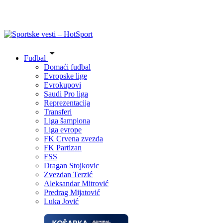
Fudbal
Domaći fudbal
Evropske lige
Evrokupovi
Saudi Pro liga
Reprezentacija
Transferi
Liga šampiona
Liga evrope
FK Crvena zvezda
FK Partizan
FSS
Dragan Stojkovic
Zvezdan Terzić
Aleksandar Mitrović
Predrag Mijatović
Luka Jović