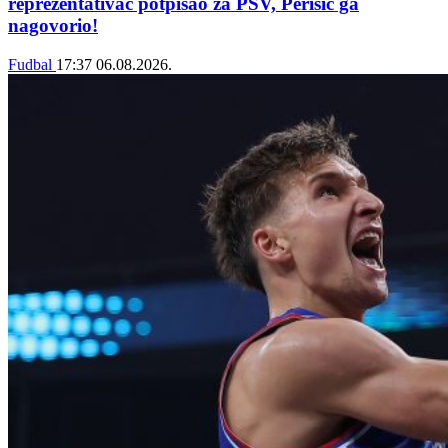
reprezentativac potpisao za PSV, Perišić ga
nagovorio!
Fudbal
17:37
06.08.2026.