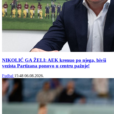
NIKOLIĆ GA ŽELI: AEK krenuo po njega, bivši
vezista Partizana ponovo u centru pažnje!
Fudbal
15:48
06.08.2026.