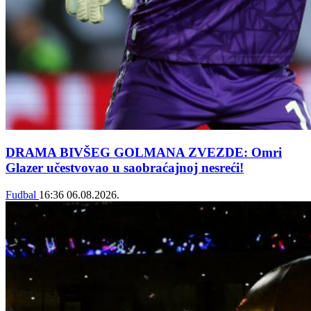
DRAMA BIVŠEG GOLMANA ZVEZDE: Omri
Glazer učestvovao u saobraćajnoj nesreći!
Fudbal
16:36
06.08.2026.