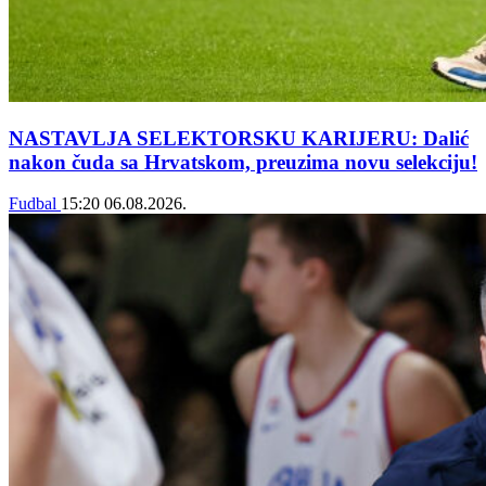
NASTAVLJA SELEKTORSKU KARIJERU: Dalić
nakon čuda sa Hrvatskom, preuzima novu selekciju!
Fudbal
15:20
06.08.2026.