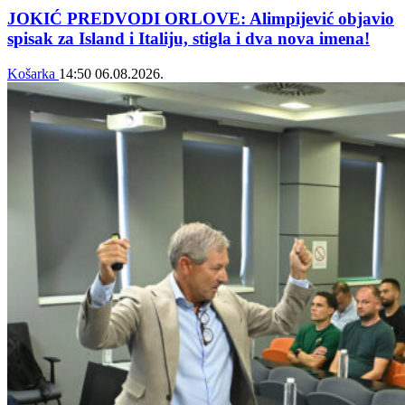
JOKIĆ PREDVODI ORLOVE: Alimpijević objavio
spisak za Island i Italiju, stigla i dva nova imena!
Košarka
14:50
06.08.2026.