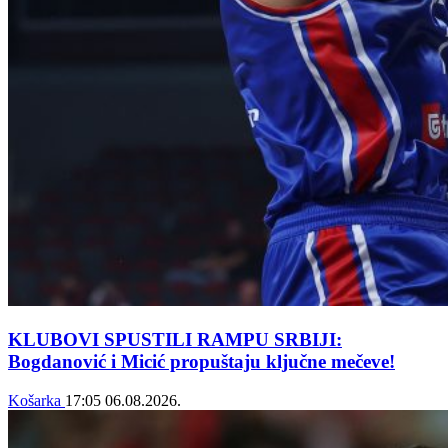
KLUBOVI SPUSTILI RAMPU SRBIJI:
Bogdanović i Micić propuštaju ključne mečeve!
Košarka
17:05
06.08.2026.