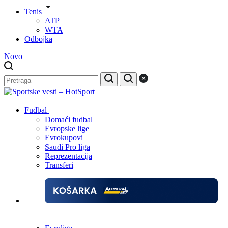
Tenis
ATP
WTA
Odbojka
Novo
Fudbal
Domaći fudbal
Evropske lige
Evrokupovi
Saudi Pro liga
Reprezentacija
Transferi