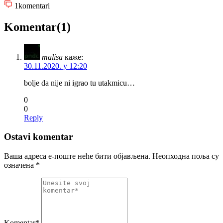
1
komentari
Komentar(1)
malisa
каже:
30.11.2020. у 12:20
bolje da nije ni igrao tu utakmicu…
0
0
Reply
Ostavi komentar
Ваша адреса е-поште неће бити објављена.
Неопходна поља су
означена
*
Komentar*