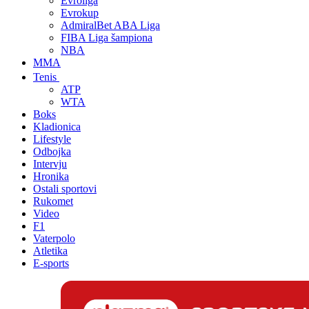
Evroliga
Evrokup
AdmiralBet ABA Liga
FIBA Liga šampiona
NBA
MMA
Tenis
ATP
WTA
Boks
Kladionica
Lifestyle
Odbojka
Intervju
Hronika
Ostali sportovi
Rukomet
Video
F1
Vaterpolo
Atletika
E-sports