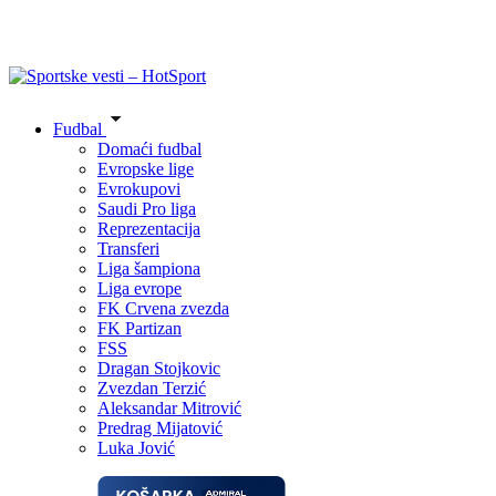
Fudbal
Domaći fudbal
Evropske lige
Evrokupovi
Saudi Pro liga
Reprezentacija
Transferi
Liga šampiona
Liga evrope
FK Crvena zvezda
FK Partizan
FSS
Dragan Stojkovic
Zvezdan Terzić
Aleksandar Mitrović
Predrag Mijatović
Luka Jović