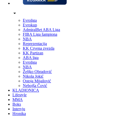
Evroliga
Evrokup
AdmiralBet ABA Liga
FIBA Liga šampiona
NBA
Reprezentacija
KK Crvena zvezda
KK Partizan
ABA liga
Evroliga
NBA
Željko Obradović
Nikola Jokić
Ostoja Mijailović
Nebojša Čović
KLADIONICA
Lifestyle
MMA
Boks
Intervju
Hronika