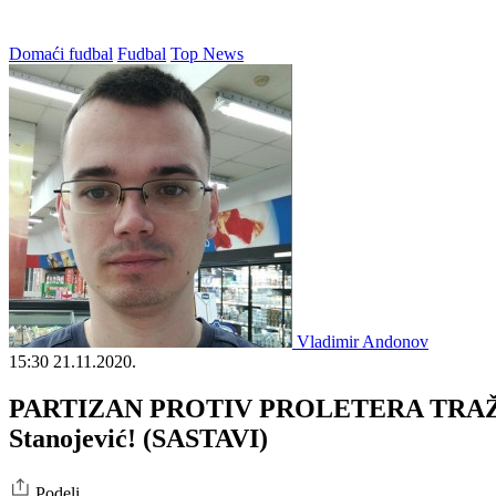
Domaći fudbal
Fudbal
Top News
Vladimir Andonov
15:30
21.11.2020.
PARTIZAN PROTIV PROLETERA TRAŽI TRE
Stanojević! (SASTAVI)
Podeli