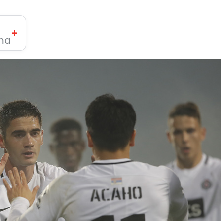
+
ima