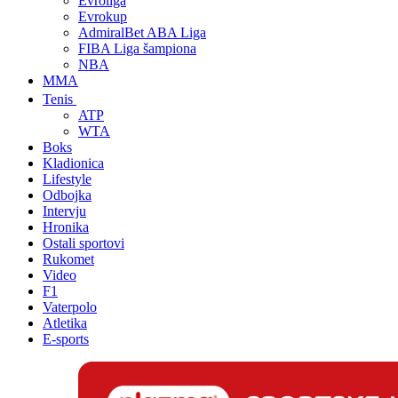
Evroliga
Evrokup
AdmiralBet ABA Liga
FIBA Liga šampiona
NBA
MMA
Tenis
ATP
WTA
Boks
Kladionica
Lifestyle
Odbojka
Intervju
Hronika
Ostali sportovi
Rukomet
Video
F1
Vaterpolo
Atletika
E-sports