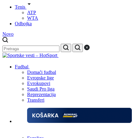
Tenis
ATP
WTA
Odbojka
Novo
Fudbal
Domaći fudbal
Evropske lige
Evrokupovi
Saudi Pro liga
Reprezentacija
Transferi