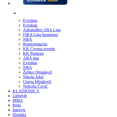
Evroliga
Evrokup
AdmiralBet ABA Liga
FIBA Liga šampiona
NBA
Reprezentacija
KK Crvena zvezda
KK Partizan
ABA liga
Evroliga
NBA
Željko Obradović
Nikola Jokić
Ostoja Mijailović
Nebojša Čović
KLADIONICA
Lifestyle
MMA
Boks
Intervju
Hronika