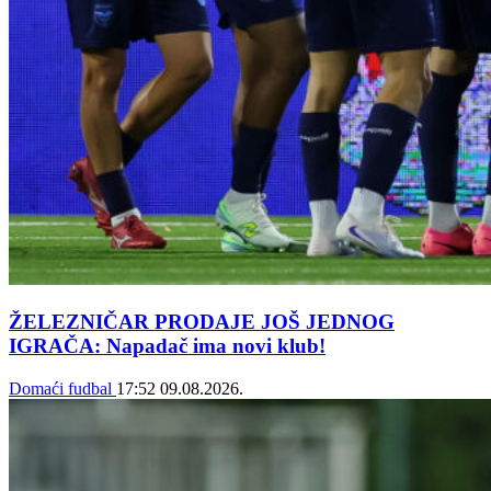
ŽELEZNIČAR PRODAJE JOŠ JEDNOG
IGRAČA: Napadač ima novi klub!
Domaći fudbal
17:52
09.08.2026.