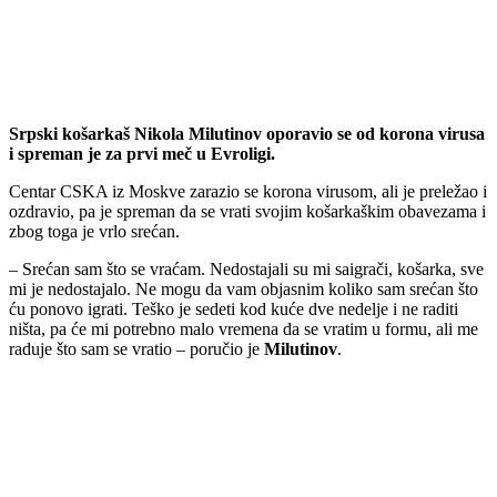
Srpski košarkaš Nikola Milutinov oporavio se od korona virusa
i spreman je za prvi meč u Evroligi.
Centar CSKA iz Moskve zarazio se korona virusom, ali je preležao i
ozdravio, pa je spreman da se vrati svojim košarkaškim obavezama i
zbog toga je vrlo srećan.
– Srećan sam što se vraćam. Nedostajali su mi saigrači, košarka, sve
mi je nedostajalo. Ne mogu da vam objasnim koliko sam srećan što
ću ponovo igrati. Teško je sedeti kod kuće dve nedelje i ne raditi
ništa, pa će mi potrebno malo vremena da se vratim u formu, ali me
raduje što sam se vratio – poručio je
Milutinov
.