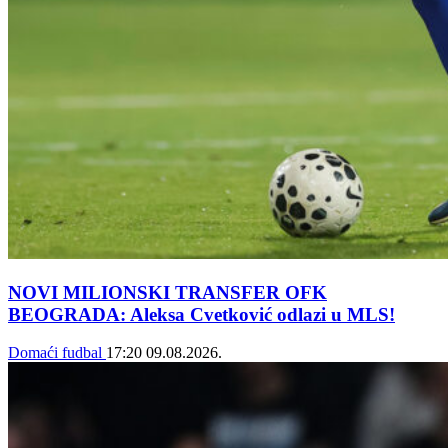
NOVI MILIONSKI TRANSFER OFK
BEOGRADA: Aleksa Cvetković odlazi u MLS!
Domaći fudbal
17:20
09.08.2026.