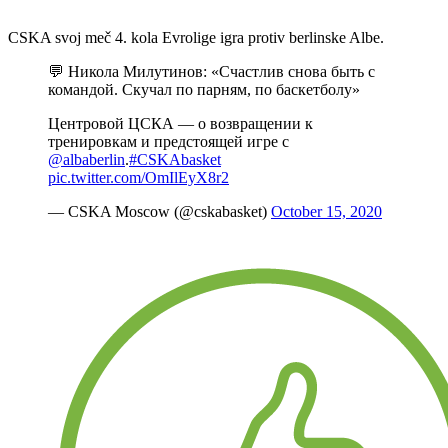
CSKA svoj meč 4. kola Evrolige igra protiv berlinske Albe.
💬 Никола Милутинов: «Счастлив снова быть с
командой. Скучал по парням, по баскетболу»
Центровой ЦСКА — о возвращении к
тренировкам и предстоящей игре с
@albaberlin
.
#CSKAbasket
pic.twitter.com/OmIlEyX8r2
— CSKA Moscow (@cskabasket)
October 15, 2020