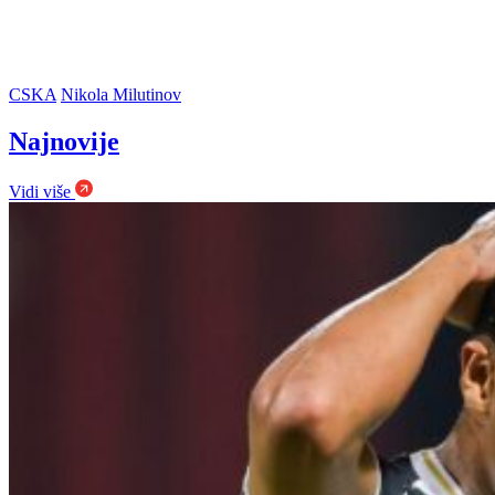
CSKA
Nikola Milutinov
Najnovije
Vidi više