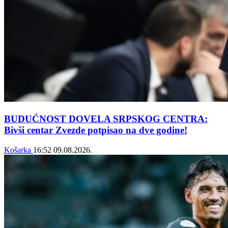
BUDUĆNOST DOVELA SRPSKOG CENTRA:
Bivši centar Zvezde potpisao na dve godine!
Košarka
16:52
09.08.2026.