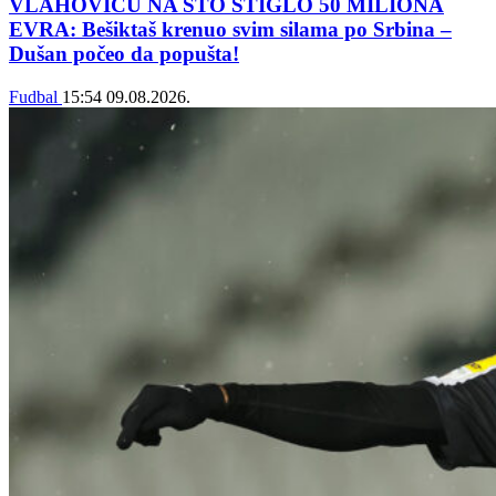
VLAHOVIĆU NA STO STIGLO 50 MILIONA
EVRA: Bešiktaš krenuo svim silama po Srbina –
Dušan počeo da popušta!
Fudbal
15:54
09.08.2026.