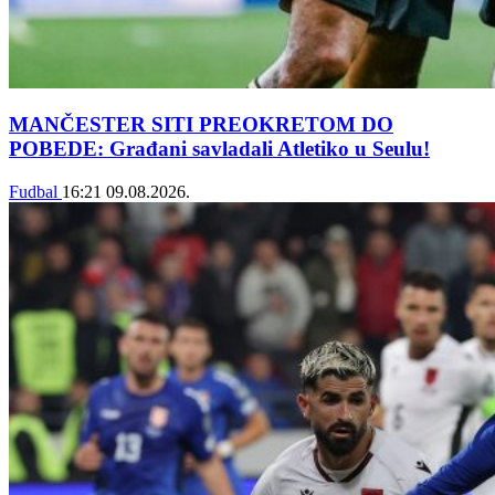
MANČESTER SITI PREOKRETOM DO
POBEDE: Građani savladali Atletiko u Seulu!
Fudbal
16:21
09.08.2026.