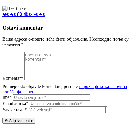
Like
❤️
0
🔥
0
💥
0
😂
0
👀
0
🎉
0
Ostavi komentar
Ваша адреса е-поште неће бити објављена.
Неопходна поља су
означена
*
Komentar*
Pre nego što objavite komentare, posetite
i upoznajte se sa uslovima
korišćenja usluge.
Ime*
Email adresa*
Vaš veb-sajt*