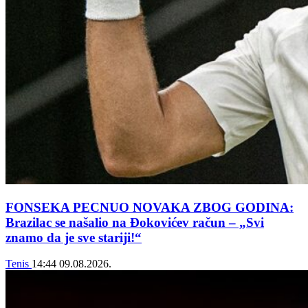
FONSEKA PECNUO NOVAKA ZBOG GODINA:
Brazilac se našalio na Đokovićev račun – „Svi
znamo da je sve stariji!“
Tenis
14:44
09.08.2026.