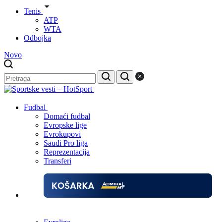
Tenis
ATP
WTA
Odbojka
Novo
Fudbal
Domaći fudbal
Evropske lige
Evrokupovi
Saudi Pro liga
Reprezentacija
Transferi