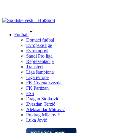
Fudbal
Domaći fudbal
Evropske lige
Evrokupovi
Saudi Pro liga
Reprezentacija
Transferi
Liga šampiona
Liga evrope
FK Crvena zvezda
FK Partizan
FSS
Dragan Stojkovic
Zvezdan Terzić
Aleksandar Mitrović
Predrag Mijatović
Luka Jović