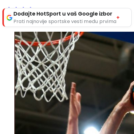
Dodajte HotSport u vaš Google izbor
+
Prati najnovije sportske vesti među prvima