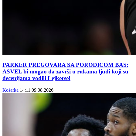
PARKER PREGOVARA SA PORODICOM BAS:
ASVEL bi mogao da završi u rukama ljudi koji su
decenijama vodili Lejkerse!
Košarka
14:11
09.08.2026.