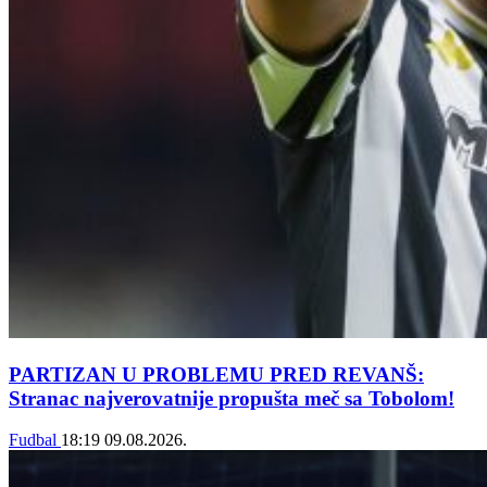
PARTIZAN U PROBLEMU PRED REVANŠ:
Stranac najverovatnije propušta meč sa Tobolom!
Fudbal
18:19
09.08.2026.