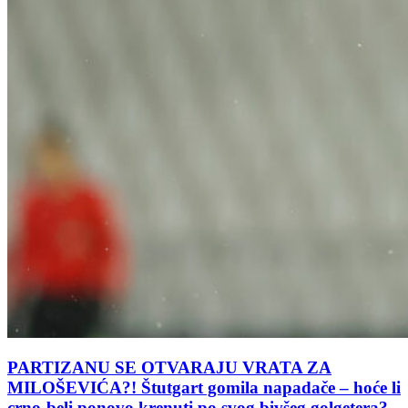
PARTIZANU SE OTVARAJU VRATA ZA
MILOŠEVIĆA?! Štutgart gomila napadače – hoće li
crno-beli ponovo krenuti po svog bivšeg golgetera?