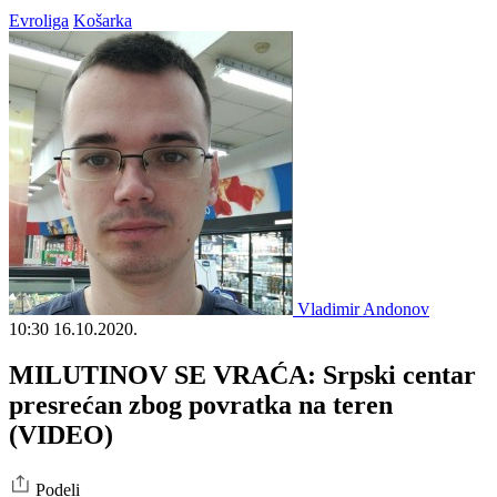
Evroliga
Košarka
Vladimir Andonov
10:30
16.10.2020.
MILUTINOV SE VRAĆA: Srpski centar
presrećan zbog povratka na teren
(VIDEO)
Podeli