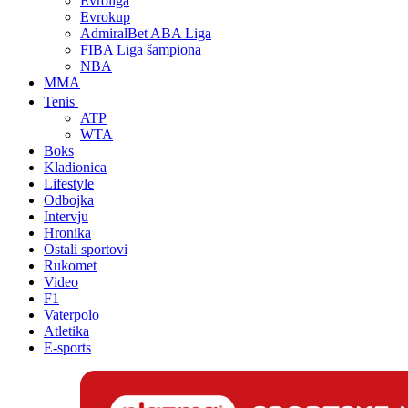
Evroliga
Evrokup
AdmiralBet ABA Liga
FIBA Liga šampiona
NBA
MMA
Tenis
ATP
WTA
Boks
Kladionica
Lifestyle
Odbojka
Intervju
Hronika
Ostali sportovi
Rukomet
Video
F1
Vaterpolo
Atletika
E-sports