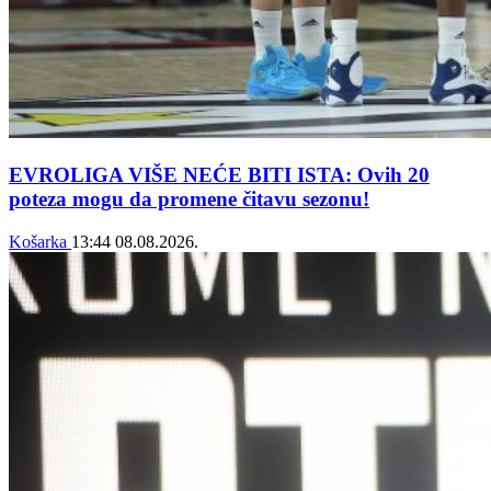
EVROLIGA VIŠE NEĆE BITI ISTA: Ovih 20
poteza mogu da promene čitavu sezonu!
Košarka
13:44
08.08.2026.