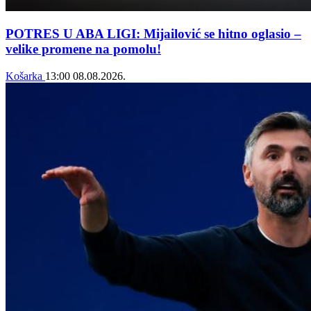
POTRES U ABA LIGI: Mijailović se hitno oglasio –
velike promene na pomolu!
Košarka
13:00
08.08.2026.