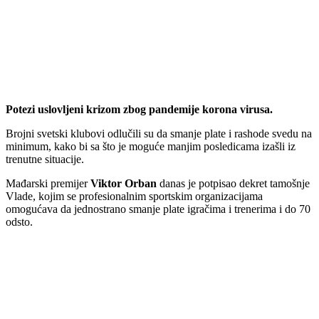
Potezi uslovljeni krizom zbog pandemije korona virusa.
Brojni svetski klubovi odlučili su da smanje plate i rashode svedu na
minimum, kako bi sa što je moguće manjim posledicama izašli iz
trenutne situacije.
Mađarski premijer
Viktor Orban
danas je potpisao dekret tamošnje
Vlade, kojim se profesionalnim sportskim organizacijama
omogućava da jednostrano smanje plate igračima i trenerima i do 70
odsto.