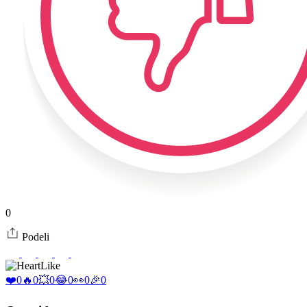
0
Podeli
Like
❤️
0
🔥
0
💥
0
😂
0
👀
0
🎉
0