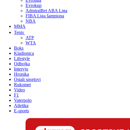
Evroliga
Evrokup
AdmiralBet ABA Liga
FIBA Liga šampiona
NBA
MMA
Tenis
ATP
WTA
Boks
Kladionica
Lifestyle
Odbojka
Intervju
Hronika
Ostali sportovi
Rukomet
Video
F1
Vaterpolo
Atletika
E-sports