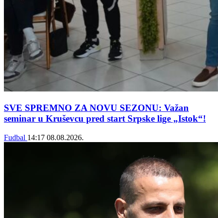
SVE SPREMNO ZA NOVU SEZONU: Važan
seminar u Kruševcu pred start Srpske lige „Istok“!
Fudbal
14:17
08.08.2026.