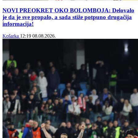
NOVI PREOKRET OKO BOLOMBOJA: Delovalo
je da je sve propalo, a sada stiže potpuno drugačija
informacija!
Košarka
12:19
08.08.2026.