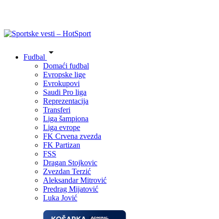
Fudbal
Domaći fudbal
Evropske lige
Evrokupovi
Saudi Pro liga
Reprezentacija
Transferi
Liga šampiona
Liga evrope
FK Crvena zvezda
FK Partizan
FSS
Dragan Stojkovic
Zvezdan Terzić
Aleksandar Mitrović
Predrag Mijatović
Luka Jović