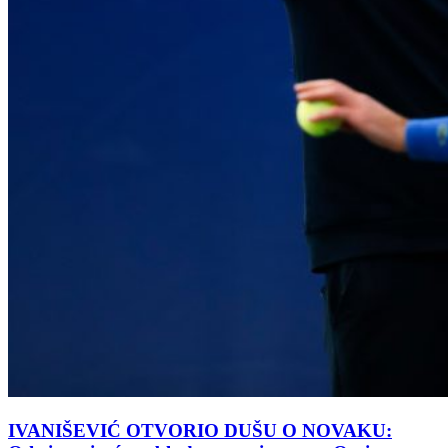
IVANIŠEVIĆ OTVORIO DUŠU O NOVAKU: