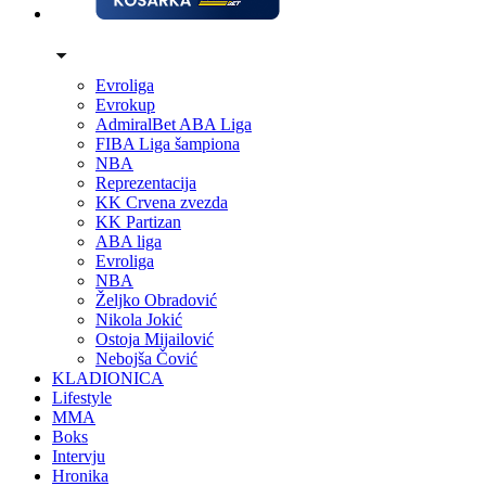
Evroliga
Evrokup
AdmiralBet ABA Liga
FIBA Liga šampiona
NBA
Reprezentacija
KK Crvena zvezda
KK Partizan
ABA liga
Evroliga
NBA
Željko Obradović
Nikola Jokić
Ostoja Mijailović
Nebojša Čović
KLADIONICA
Lifestyle
MMA
Boks
Intervju
Hronika