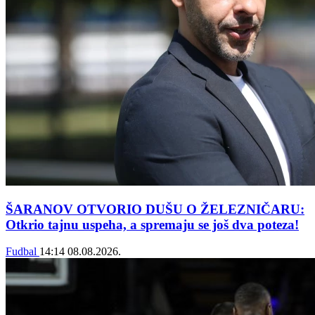
ŠARANOV OTVORIO DUŠU O ŽELEZNIČARU:
Otkrio tajnu uspeha, a spremaju se još dva poteza!
Fudbal
14:14
08.08.2026.