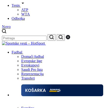
Tenis
ATP
WTA
Odbojka
Novo
Fudbal
Domaći fudbal
Evropske lige
Evrokupovi
Saudi Pro liga
Reprezentacija
Transferi