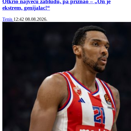
Otkrio najveću zabludu, pa priznao – „On je
ekstrem, genijalac!“
Tenis
12:42
08.08.2026.