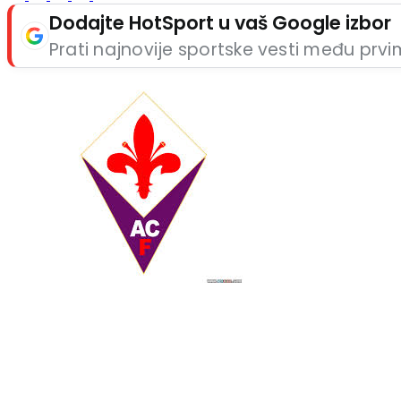
Dodajte HotSport u vaš Google izbor
Prati najnovije sportske vesti među prv