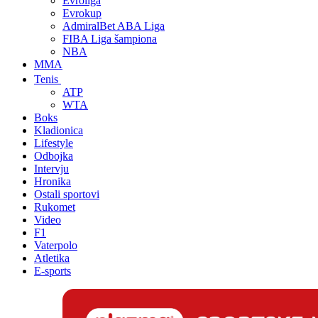
Evroliga
Evrokup
AdmiralBet ABA Liga
FIBA Liga šampiona
NBA
MMA
Tenis
ATP
WTA
Boks
Kladionica
Lifestyle
Odbojka
Intervju
Hronika
Ostali sportovi
Rukomet
Video
F1
Vaterpolo
Atletika
E-sports