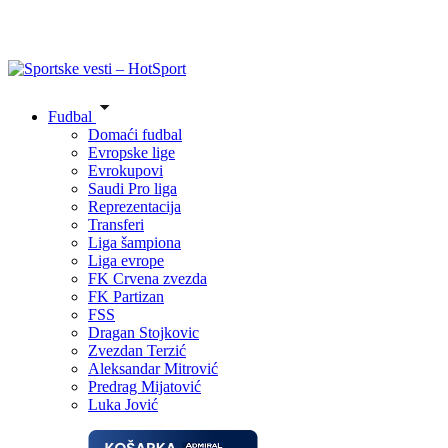
Fudbal
Domaći fudbal
Evropske lige
Evrokupovi
Saudi Pro liga
Reprezentacija
Transferi
Liga šampiona
Liga evrope
FK Crvena zvezda
FK Partizan
FSS
Dragan Stojkovic
Zvezdan Terzić
Aleksandar Mitrović
Predrag Mijatović
Luka Jović