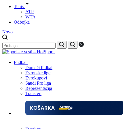
Tenis
ATP
WTA
Odbojka
Novo
Fudbal
Domaći fudbal
Evropske lige
Evrokupovi
Saudi Pro liga
Reprezentacija
Transferi