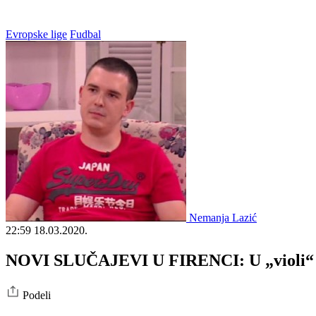
Evropske lige
Fudbal
Nemanja Lazić
22:59
18.03.2020.
NOVI SLUČAJEVI U FIRENCI: U „violi“ zar
Podeli