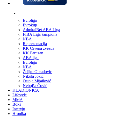
Evroliga
Evrokup
AdmiralBet ABA Liga
FIBA Liga šampiona
NBA
Reprezentacija
KK Crvena zvezda
KK Partizan
ABA liga
Evroliga
NBA
Željko Obradović
Nikola Jokić
Ostoja Mijailović
Nebojša Čović
KLADIONICA
Lifestyle
MMA
Boks
Intervju
Hronika