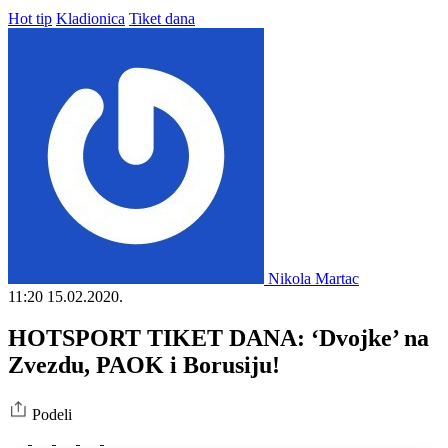
Hot tip
Kladionica
Tiket dana
Nikola Martac
11:20
15.02.2020.
HOTSPORT TIKET DANA: ‘Dvojke’ na
Zvezdu, PAOK i Borusiju!
Podeli