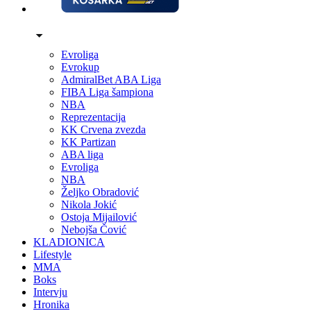
Evroliga
Evrokup
AdmiralBet ABA Liga
FIBA Liga šampiona
NBA
Reprezentacija
KK Crvena zvezda
KK Partizan
ABA liga
Evroliga
NBA
Željko Obradović
Nikola Jokić
Ostoja Mijailović
Nebojša Čović
KLADIONICA
Lifestyle
MMA
Boks
Intervju
Hronika