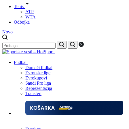
Tenis
ATP
WTA
Odbojka
Novo
Fudbal
Domaći fudbal
Evropske lige
Evrokupovi
Saudi Pro liga
Reprezentacija
Transferi