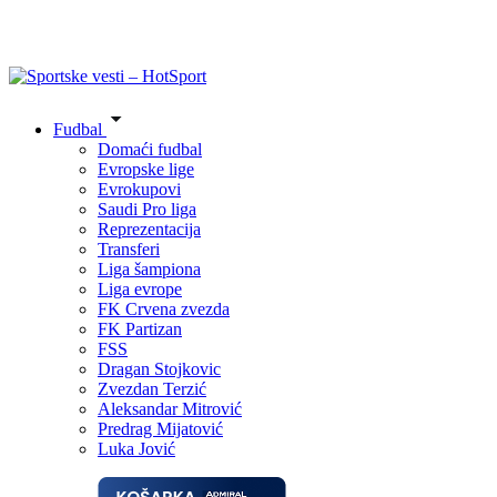
Fudbal
Domaći fudbal
Evropske lige
Evrokupovi
Saudi Pro liga
Reprezentacija
Transferi
Liga šampiona
Liga evrope
FK Crvena zvezda
FK Partizan
FSS
Dragan Stojkovic
Zvezdan Terzić
Aleksandar Mitrović
Predrag Mijatović
Luka Jović