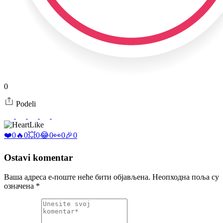
0
Podeli
Like
❤️
0
🔥
0
💥
0
😂
0
👀
0
🎉
0
Ostavi komentar
Ваша адреса е-поште неће бити објављена.
Неопходна поља су
означена
*