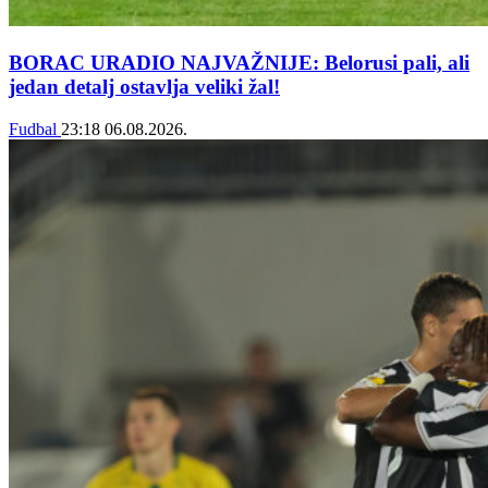
BORAC URADIO NAJVAŽNIJE: Belorusi pali, ali
jedan detalj ostavlja veliki žal!
Fudbal
23:18
06.08.2026.