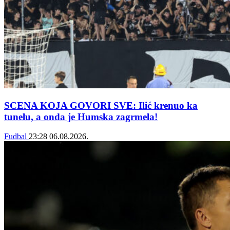
SCENA KOJA GOVORI SVE: Ilić krenuo ka
tunelu, a onda je Humska zagrmela!
Fudbal
23:28
06.08.2026.