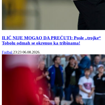
ILIĆ NIJE MOGAO DA PREĆUTI: Posle „trojke“
Tobolu odmah se okrenuo ka tribinama!
Fudbal
23:23
06.08.2026.