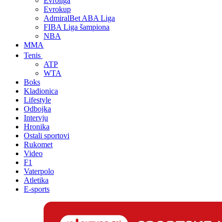
Evroliga
Evrokup
AdmiralBet ABA Liga
FIBA Liga šampiona
NBA
MMA
Tenis
ATP
WTA
Boks
Kladionica
Lifestyle
Odbojka
Intervju
Hronika
Ostali sportovi
Rukomet
Video
F1
Vaterpolo
Atletika
E-sports