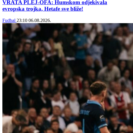
VRATA PLEJ-OFA: Humskom odjekivala
evropska trojka, Hetafe sve bliže!
Fudbal
23:10
06.08.2026.