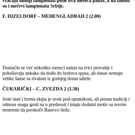
vraćaju mnogi šampionati posle dva meseca pauze, a na talonu
su i mečevi šampionata Srbije.
F. DIZELDORF – MEHENGLADBAH 2 (2.00)
Domaćin se već nekoliko meseci nalazi na ivici provalije i
pokušavaju nekako da dođu do bodova spasa, ali danas nemaju
velike šanse sa rivalom iz gornjeg doma tabele.
ČUKARIČKI – C. ZVEZDA 2 (1.50)
Jeste start i forma ekipa je uvek pod uputnikom, ali prema tradiciji i
odnosu snaga gosti su u prednosti i imaju dodatni motiv sa novim
trenerom da preskoče Banovo brdo.