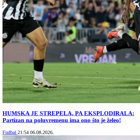
HUMSKA JE STREPELA, PA EKSPLODIRALA:
Partizan na poluvremenu ima ono što je želeo!
Fudbal
21:54
06.08.2026.