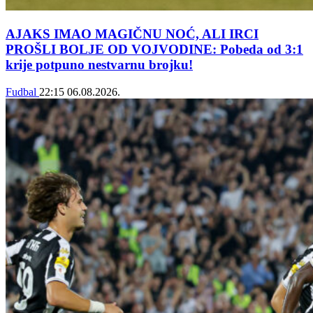
AJAKS IMAO MAGIČNU NOĆ, ALI IRCI
PROŠLI BOLJE OD VOJVODINE: Pobeda od 3:1
krije potpuno nestvarnu brojku!
Fudbal
22:15
06.08.2026.