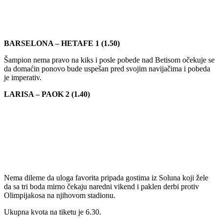
BARSELONA – HETAFE 1 (1.50)
Šampion nema pravo na kiks i posle pobede nad Betisom očekuje se
da domaćin ponovo bude uspešan pred svojim navijačima i pobeda
je imperativ.
LARISA – PAOK 2 (1.40)
Nema dileme da uloga favorita pripada gostima iz Soluna koji žele
da sa tri boda mirno čekaju naredni vikend i paklen derbi protiv
Olimpijakosa na njihovom stadionu.
Ukupna kvota na tiketu je 6.30.