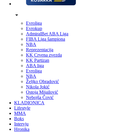
Evroliga
Evrokup
AdmiralBet ABA Liga
FIBA Liga šampiona
NBA
Reprezentacija
KK Crvena zvezda
KK Partizan
ABA liga
Evroliga
NBA
Željko Obradović
Nikola Jokić
Ostoja Mijailović
Nebojša Čović
KLADIONICA
Lifestyle
MMA
Boks
Intervju
Hronika