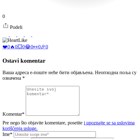
0
Podeli
Like
❤️
0
🔥
0
💥
0
😂
0
👀
0
🎉
0
Ostavi komentar
Ваша адреса е-поште неће бити објављена.
Неопходна поља су
означена
*
Komentar*
Pre nego što objavite komentare, posetite
i upoznajte se sa uslovima
korišćenja usluge.
Ime*