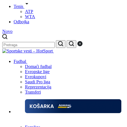
Tenis
ATP
WTA
Odbojka
Novo
Fudbal
Domaći fudbal
Evropske lige
Evrokupovi
Saudi Pro liga
Reprezentacija
Transferi