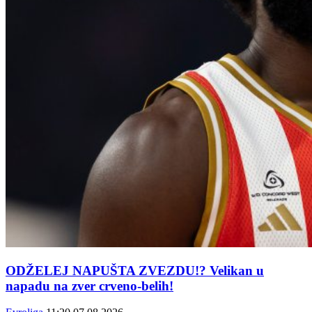
ODŽELEJ NAPUŠTA ZVEZDU!? Velikan u
napadu na zver crveno-belih!