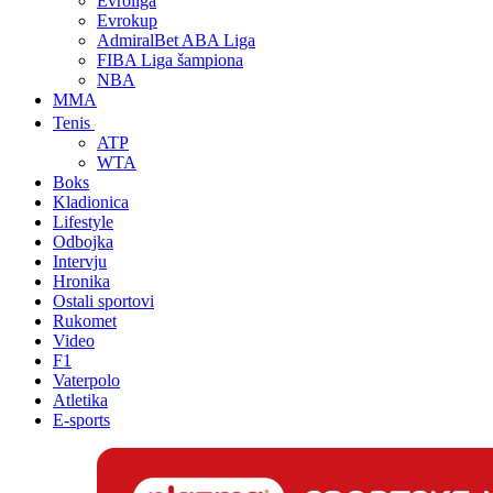
Evroliga
Evrokup
AdmiralBet ABA Liga
FIBA Liga šampiona
NBA
MMA
Tenis
ATP
WTA
Boks
Kladionica
Lifestyle
Odbojka
Intervju
Hronika
Ostali sportovi
Rukomet
Video
F1
Vaterpolo
Atletika
E-sports