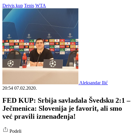
Dejvis kup
Tenis
WTA
Aleksandar Ilić
20:54
07.02.2020.
FED KUP: Srbija savladala Švedsku 2:1 –
Ječmenica: Slovenija je favorit, ali smo
već pravili iznenađenja!
Podeli