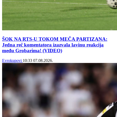
ŠOK NA RTS-U TOKOM MEČA PARTIZANA:
Jedna reč komentatora izazvala lavinu reakcija
među Grobarima! (VIDEO)
Evrokupovi
10:33
07.08.2026.