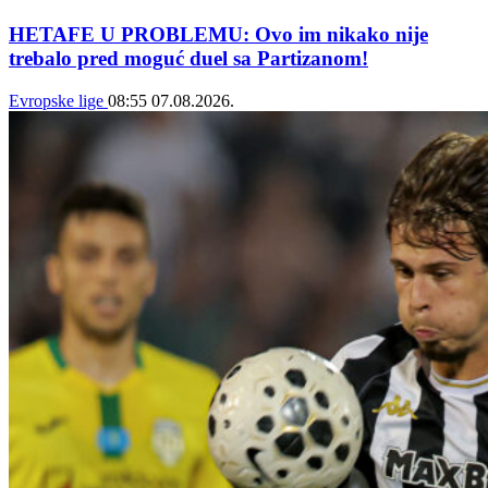
HETAFE U PROBLEMU: Ovo im nikako nije
trebalo pred moguć duel sa Partizanom!
Evropske lige
08:55
07.08.2026.