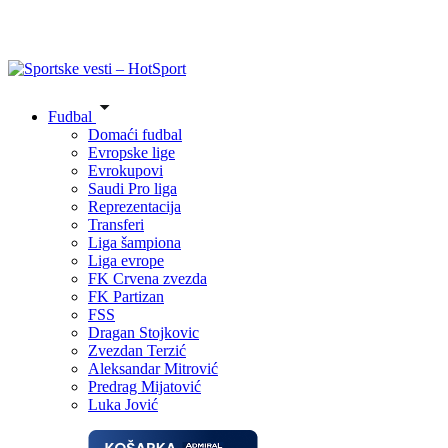
Fudbal
Domaći fudbal
Evropske lige
Evrokupovi
Saudi Pro liga
Reprezentacija
Transferi
Liga šampiona
Liga evrope
FK Crvena zvezda
FK Partizan
FSS
Dragan Stojkovic
Zvezdan Terzić
Aleksandar Mitrović
Predrag Mijatović
Luka Jović