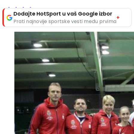
Dodajte HotSport u vaš Google izbor
+
Prati najnovije sportske vesti među prvima