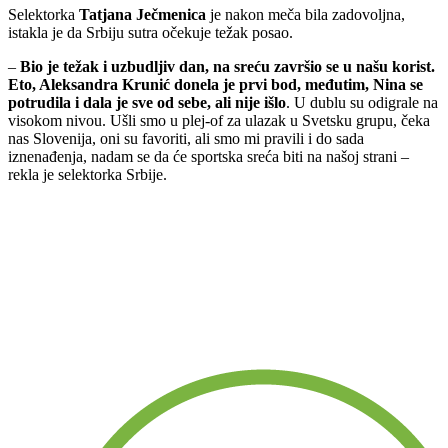
Selektorka
Tatjana Ječmenica
je nakon meča bila zadovoljna,
istakla je da Srbiju sutra očekuje težak posao.
–
Bio je težak i uzbudljiv dan, na sreću završio se u našu korist.
Eto, Aleksandra Krunić donela je prvi bod, međutim, Nina se
potrudila i dala je sve od sebe, ali nije išlo
. U dublu su odigrale na
visokom nivou. Ušli smo u plej-of za ulazak u Svetsku grupu, čeka
nas Slovenija, oni su favoriti, ali smo mi pravili i do sada
iznenađenja, nadam se da će sportska sreća biti na našoj strani –
rekla je selektorka Srbije.