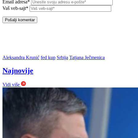
Email adresa*
Vaš veb-sajt*
Aleksandra Krunić
fed kup
Srbija
Tatjana Ječmenica
Najnovije
Vidi više