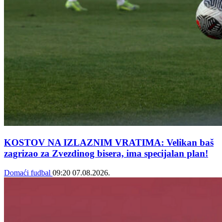
KOSTOV NA IZLAZNIM VRATIMA: Velikan baš
zagrizao za Zvezdinog bisera, ima specijalan plan!
Domaći fudbal
09:20
07.08.2026.