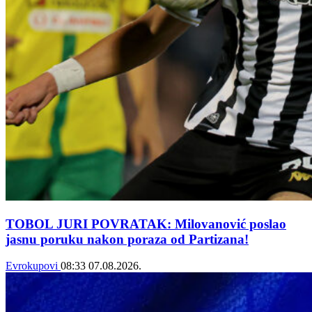
TOBOL JURI POVRATAK: Milovanović poslao
jasnu poruku nakon poraza od Partizana!
Evrokupovi
08:33
07.08.2026.