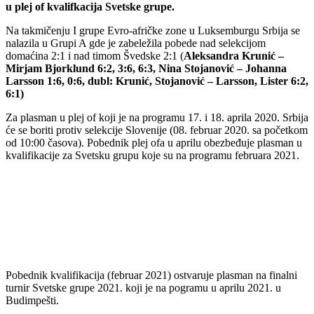
u plej of kvalifkacija Svetske grupe.
Na takmičenju I grupe Evro-afričke zone u Luksemburgu Srbija se
nalazila u Grupi A gde je zabeležila pobede nad selekcijom
domaćina 2:1 i nad timom Švedske 2:1 (
Aleksandra Krunić –
Mirjam Bjorklund 6:2, 3:6, 6:3, Nina Stojanović – Johanna
Larsson 1:6, 0:6, dubl: Krunić, Stojanović – Larsson, Lister 6:2,
6:1)
Za plasman u plej of koji je na programu 17. i 18. aprila 2020. Srbija
će se boriti protiv selekcije Slovenije (08. februar 2020. sa početkom
od 10:00 časova). Pobednik plej ofa u aprilu obezbeđuje plasman u
kvalifikacije za Svetsku grupu koje su na programu februara 2021.
Pobednik kvalifikacija (februar 2021) ostvaruje plasman na finalni
turnir Svetske grupe 2021. koji je na pogramu u aprilu 2021. u
Budimpešti.