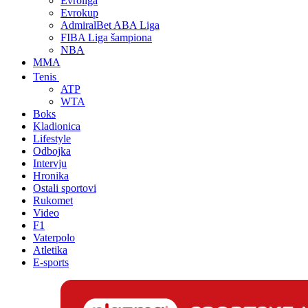
Evroliga
Evrokup
AdmiralBet ABA Liga
FIBA Liga šampiona
NBA
MMA
Tenis
ATP
WTA
Boks
Kladionica
Lifestyle
Odbojka
Intervju
Hronika
Ostali sportovi
Rukomet
Video
F1
Vaterpolo
Atletika
E-sports