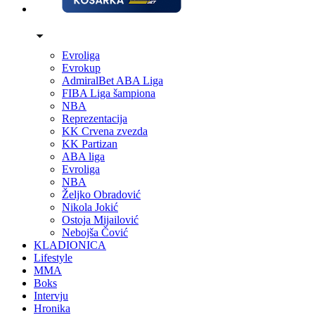
Evroliga
Evrokup
AdmiralBet ABA Liga
FIBA Liga šampiona
NBA
Reprezentacija
KK Crvena zvezda
KK Partizan
ABA liga
Evroliga
NBA
Željko Obradović
Nikola Jokić
Ostoja Mijailović
Nebojša Čović
KLADIONICA
Lifestyle
MMA
Boks
Intervju
Hronika