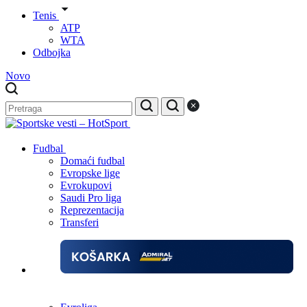
Tenis
ATP
WTA
Odbojka
Novo
Fudbal
Domaći fudbal
Evropske lige
Evrokupovi
Saudi Pro liga
Reprezentacija
Transferi