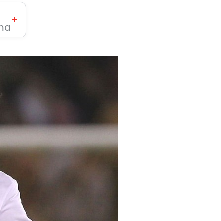
+
ima