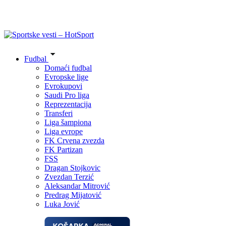
Fudbal
Domaći fudbal
Evropske lige
Evrokupovi
Saudi Pro liga
Reprezentacija
Transferi
Liga šampiona
Liga evrope
FK Crvena zvezda
FK Partizan
FSS
Dragan Stojkovic
Zvezdan Terzić
Aleksandar Mitrović
Predrag Mijatović
Luka Jović