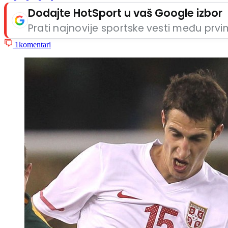
Dodajte HotSport u vaš Google izbor
Prati najnovije sportske vesti među prv
1
komentari