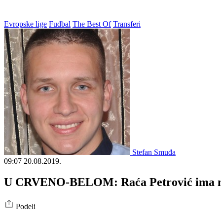
Evropske lige
Fudbal
The Best Of
Transferi
Stefan Smuđa
09:07
20.08.2019.
U CRVENO-BELOM: Raća Petrović ima n
Podeli