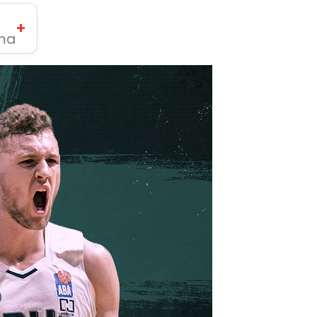
+
ima