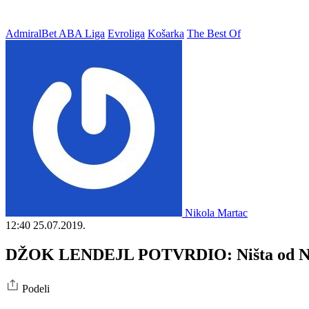
AdmiralBet ABA Liga
Evroliga
Košarka
The Best Of
Nikola Martac
12:40
25.07.2019.
DŽOK LENDEJL POTVRDIO: Ništa od NBA
Podeli