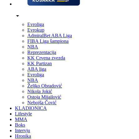
Evroliga
Evrokup
AdmiralBet ABA Liga
FIBA Liga šampiona
NBA
Reprezentacija
KK Crvena zvezda
KK Partizan
ABA liga
Evroliga
NBA
Željko Obradović
Nikola Jokić
Ostoja Mijailović
Nebojša Čović
KLADIONICA
Lifestyle
MMA
Boks
Intervju
Hronika