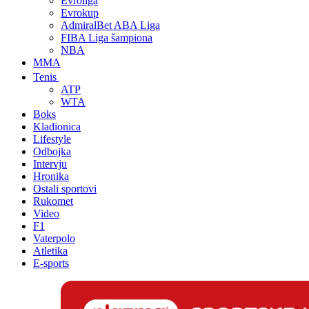
Evroliga
Evrokup
AdmiralBet ABA Liga
FIBA Liga šampiona
NBA
MMA
Tenis
ATP
WTA
Boks
Kladionica
Lifestyle
Odbojka
Intervju
Hronika
Ostali sportovi
Rukomet
Video
F1
Vaterpolo
Atletika
E-sports