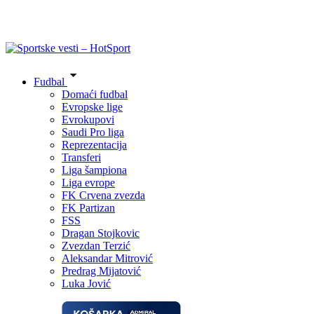
Fudbal
Domaći fudbal
Evropske lige
Evrokupovi
Saudi Pro liga
Reprezentacija
Transferi
Liga šampiona
Liga evrope
FK Crvena zvezda
FK Partizan
FSS
Dragan Stojkovic
Zvezdan Terzić
Aleksandar Mitrović
Predrag Mijatović
Luka Jović