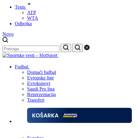
Tenis
ATP
WTA
Odbojka
Novo
Fudbal
Domaći fudbal
Evropske lige
Evrokupovi
Saudi Pro liga
Reprezentacija
Transferi