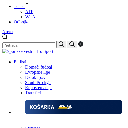
Tenis
ATP
WTA
Odbojka
Novo
Fudbal
Domaći fudbal
Evropske lige
Evrokupovi
Saudi Pro liga
Reprezentacija
Transferi