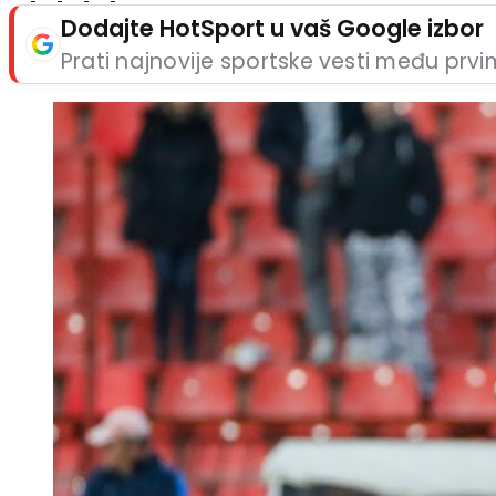
Dodajte HotSport u vaš Google izbor
Prati najnovije sportske vesti među prv