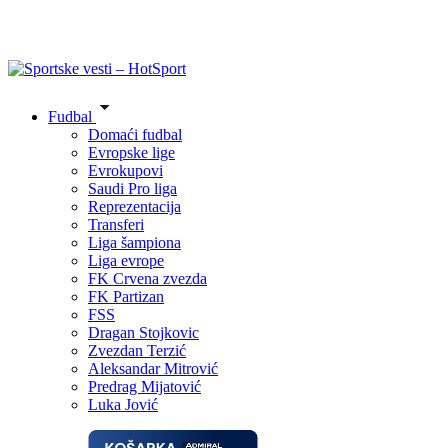
Fudbal
Domaći fudbal
Evropske lige
Evrokupovi
Saudi Pro liga
Reprezentacija
Transferi
Liga šampiona
Liga evrope
FK Crvena zvezda
FK Partizan
FSS
Dragan Stojkovic
Zvezdan Terzić
Aleksandar Mitrović
Predrag Mijatović
Luka Jović