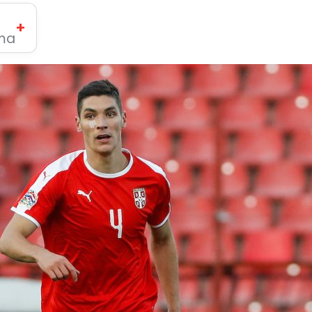
+
ima