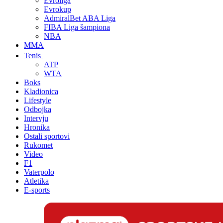
Evroliga
Evrokup
AdmiralBet ABA Liga
FIBA Liga šampiona
NBA
MMA
Tenis
ATP
WTA
Boks
Kladionica
Lifestyle
Odbojka
Intervju
Hronika
Ostali sportovi
Rukomet
Video
F1
Vaterpolo
Atletika
E-sports