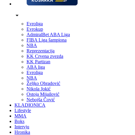
Evroliga
Evrokup
AdmiralBet ABA Liga
FIBA Liga šampiona
NBA
Reprezentacija
KK Crvena zvezda
KK Partizan
ABA liga
Evroliga
NBA
Željko Obradović
Nikola Jokić
Ostoja Mijailović
Nebojša Čović
KLADIONICA
Lifestyle
MMA
Boks
Intervju
Hronika