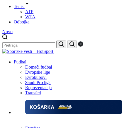
Tenis
ATP
WTA
Odbojka
Novo
Fudbal
Domaći fudbal
Evropske lige
Evrokupovi
Saudi Pro liga
Reprezentacija
Transferi