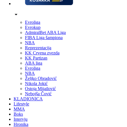
Evroliga
Evrokup
AdmiralBet ABA Liga
FIBA Liga šampiona
NBA
Reprezentacija
KK Crvena zvezda
KK Partizan
ABA liga
Evroliga
NBA
Željko Obradović
Nikola Jokić
Ostoja Mijailović
Nebojša Čović
KLADIONICA
Lifestyle
MMA
Boks
Intervju
Hronika