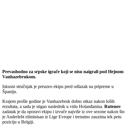
Prevashodno za srpske igrače koji se nisu naigrali pod Hejnom
Vanhazebrukom.
Iskusni stručnjak je preuzeo ekipu pred odlazak na pripreme u
Španiju.
Krajem prošle godine je Vanhazebruk dobio otkaz nakon loših
rezultata, a sada je stigao naslednik u vidu Holanđanina.
Rutenov
zadatak je da oporavi ekipu i izvuče najviše iz ove sezone nakon što
je Anderleht eliminisan iz Lige Evrope i trenutno zauzima tek petu
poziciju u Belgiji.