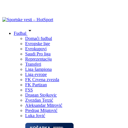
Fudbal
Domaći fudbal
Evropske lige
Evrokupovi
Saudi Pro liga
Reprezentacija
Transferi
Liga šampiona
Liga evrope
FK Crvena zvezda
FK Partizan
FSS
Dragan Stojkovic
Zvezdan Terzić
Aleksandar Mitrović
Predrag Mijatović
Luka Jović