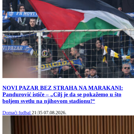
NOVI PAZAR BEZ STRAHA NA MARAKANI:
Pandurović ističe – „Cilj je da se pokažemo u što
boljem svetlu na njihovom stadionu!“
Domaći fudbal
21:35
07.08.2026.