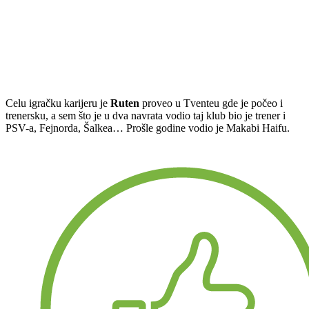
Celu igračku karijeru je
Ruten
proveo u Tventeu gde je počeo i
trenersku, a sem što je u dva navrata vodio taj klub bio je trener i
PSV-a, Fejnorda, Šalkea… Prošle godine vodio je Makabi Haifu.