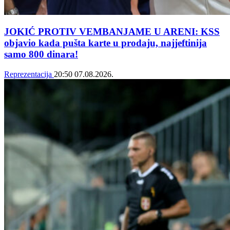
JOKIĆ PROTIV VEMBANJAME U ARENI: KSS
objavio kada pušta karte u prodaju, najjeftinija
samo 800 dinara!
Reprezentacija
20:50
07.08.2026.