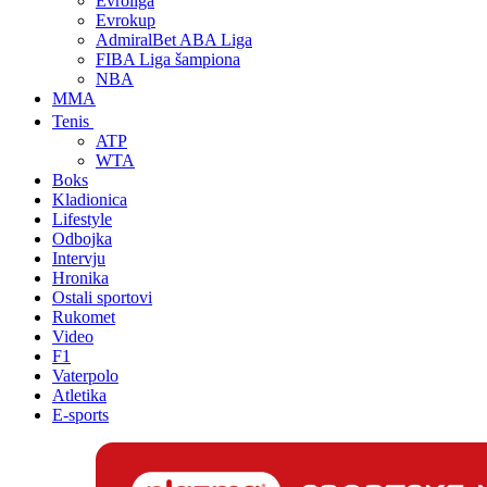
Evroliga
Evrokup
AdmiralBet ABA Liga
FIBA Liga šampiona
NBA
MMA
Tenis
ATP
WTA
Boks
Kladionica
Lifestyle
Odbojka
Intervju
Hronika
Ostali sportovi
Rukomet
Video
F1
Vaterpolo
Atletika
E-sports