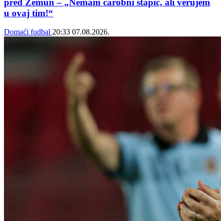
pred Zemun – „Nemam čarobni štapić, ali verujem
u ovaj tim!“
Domaći fudbal
20:33
07.08.2026.