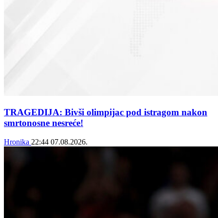
TRAGEDIJA: Bivši olimpijac pod istragom nakon
smrtonosne nesreće!
Hronika
22:44
07.08.2026.