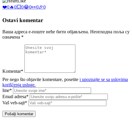
Like
❤️
0
🔥
0
💥
0
😂
0
👀
0
🎉
0
Ostavi komentar
Ваша адреса е-поште неће бити објављена.
Неопходна поља су
означена
*
Komentar*
Pre nego što objavite komentare, posetite
i upoznajte se sa uslovima
korišćenja usluge.
Ime*
Email adresa*
Vaš veb-sajt*