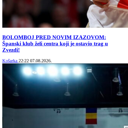
BOLOMBOJ PRED NOVIM IZAZOVOM:
Španski klub želi centra koji je ostavio trag u
Zvezdi!
Košarka
22:22
07.08.2026.