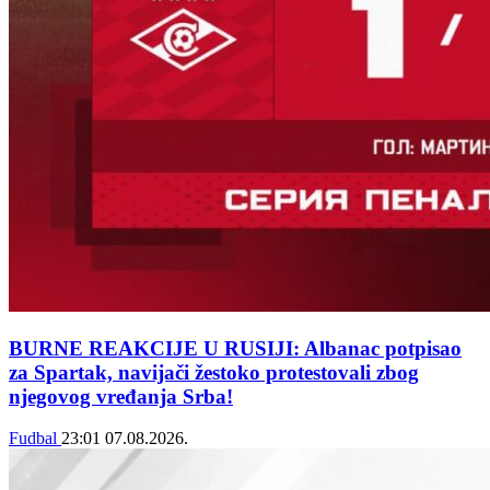
BURNE REAKCIJE U RUSIJI: Albanac potpisao
za Spartak, navijači žestoko protestovali zbog
njegovog vređanja Srba!
Fudbal
23:01
07.08.2026.