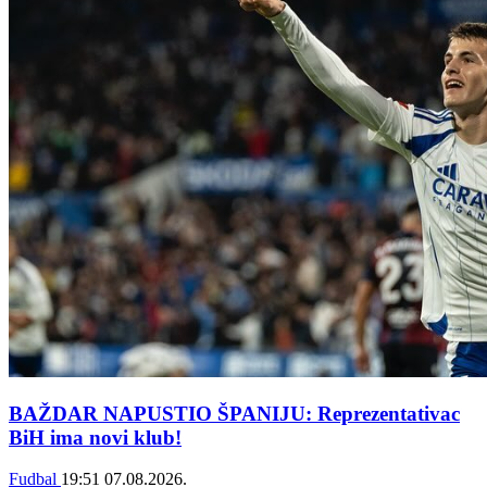
BAŽDAR NAPUSTIO ŠPANIJU: Reprezentativac
BiH ima novi klub!
Fudbal
19:51
07.08.2026.