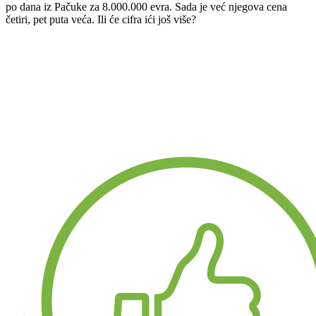
po dana iz Pačuke za 8.000.000 evra. Sada je već njegova cena
četiri, pet puta veća. Ili će cifra ići još više?