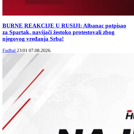
BURNE REAKCIJE U RUSIJI: Albanac potpisao
za Spartak, navijači žestoko protestovali zbog
njegovog vređanja Srba!
Fudbal
23:01
07.08.2026.