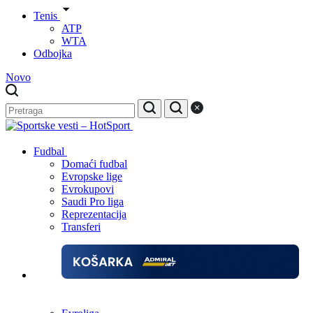
Tenis
ATP
WTA
Odbojka
Novo
Fudbal
Domaći fudbal
Evropske lige
Evrokupovi
Saudi Pro liga
Reprezentacija
Transferi