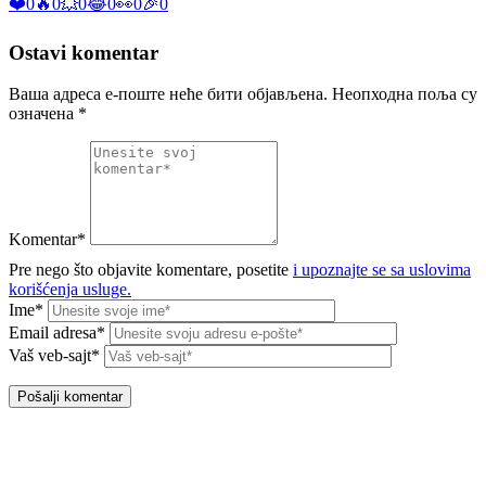
❤️
0
🔥
0
💥
0
😂
0
👀
0
🎉
0
Ostavi komentar
Ваша адреса е-поште неће бити објављена.
Неопходна поља су
означена
*
Komentar*
Pre nego što objavite komentare, posetite
i upoznajte se sa uslovima
korišćenja usluge.
Ime*
Email adresa*
Vaš veb-sajt*