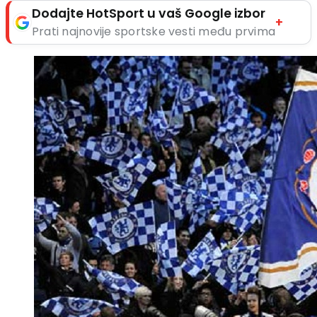
Dodajte HotSport u vaš Google izbor
+
Prati najnovije sportske vesti među prvima