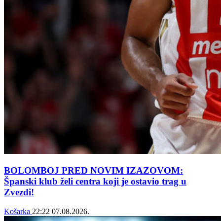
BOLOMBOJ PRED NOVIM IZAZOVOM:
Španski klub želi centra koji je ostavio trag u
Zvezdi!
Košarka
22:22
07.08.2026.