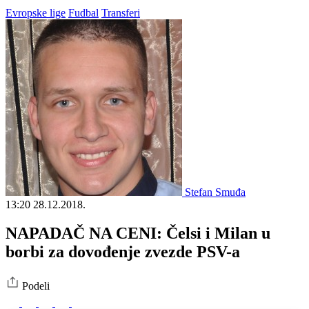
Evropske lige
Fudbal
Transferi
Stefan Smuđa
13:20
28.12.2018.
NAPADAČ NA CENI: Čelsi i Milan u
borbi za dovođenje zvezde PSV-a
Podeli