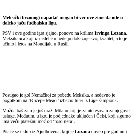
Meksički brzonogi napadač mogao bi već ove zime da ode u
daleko jaču fudbalsku ligu.
PSV i ove godine igra sjajno, ponovo na krilima
Irvinga
Lozana
,
Meksikanca koji iz nedelje u nedelju dokazuje svoj kvalitet, a to je
učinio i letos na Mondijalu u Rusiji.
Postigao je gol Nemačkoj za pobedu Meksika, a nedavno je
pogotkom na ‘Đuzepe Meaci’ izbacio Inter iz Lige šampiona.
Možda baš zato je još draži Milanu koji je zainteresovan za njegove
usluge. Međutim, u igru je podjednako uključen i Čelsi, koji sigurno
ima veću platežnu moć od ‘roso-nera’.
Pitaće se i klub iz Ajndhovena, koji je
Lozana
doveo pre godinu i