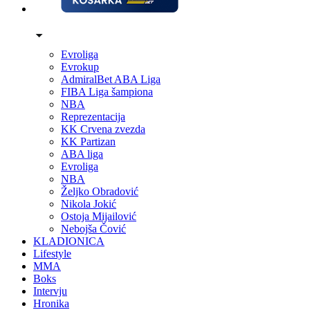
Evroliga
Evrokup
AdmiralBet ABA Liga
FIBA Liga šampiona
NBA
Reprezentacija
KK Crvena zvezda
KK Partizan
ABA liga
Evroliga
NBA
Željko Obradović
Nikola Jokić
Ostoja Mijailović
Nebojša Čović
KLADIONICA
Lifestyle
MMA
Boks
Intervju
Hronika