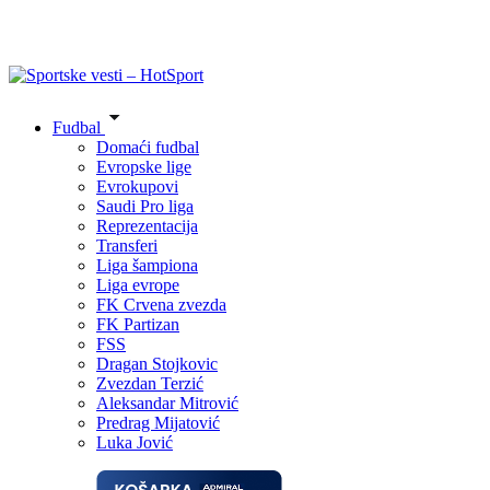
Fudbal
Domaći fudbal
Evropske lige
Evrokupovi
Saudi Pro liga
Reprezentacija
Transferi
Liga šampiona
Liga evrope
FK Crvena zvezda
FK Partizan
FSS
Dragan Stojkovic
Zvezdan Terzić
Aleksandar Mitrović
Predrag Mijatović
Luka Jović