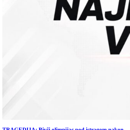
TRAGEDIJA: Bivši olimpijac pod istragom nakon