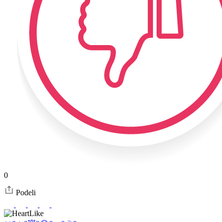
0
Podeli
Like