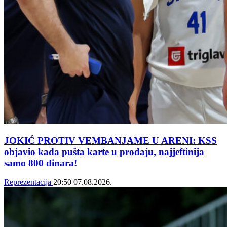
JOKIĆ PROTIV VEMBANJAME U ARENI: KSS
objavio kada pušta karte u prodaju, najjeftinija
samo 800 dinara!
Reprezentacija
20:50
07.08.2026.