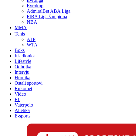
Evroliga
Evrokup
AdmiralBet ABA Liga
FIBA Liga šampiona
NBA
MMA
Tenis
ATP
WTA
Boks
Kladionica
Lifestyle
Odbojka
Intervju
Hronika
Ostali sportovi
Rukomet
Video
F1
Vaterpolo
Atletika
E-sports