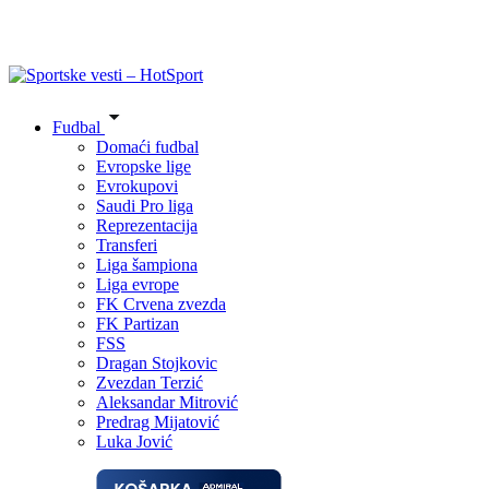
Fudbal
Domaći fudbal
Evropske lige
Evrokupovi
Saudi Pro liga
Reprezentacija
Transferi
Liga šampiona
Liga evrope
FK Crvena zvezda
FK Partizan
FSS
Dragan Stojkovic
Zvezdan Terzić
Aleksandar Mitrović
Predrag Mijatović
Luka Jović