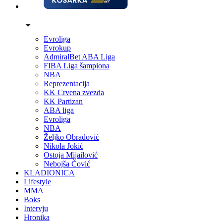
Evroliga
Evrokup
AdmiralBet ABA Liga
FIBA Liga šampiona
NBA
Reprezentacija
KK Crvena zvezda
KK Partizan
ABA liga
Evroliga
NBA
Željko Obradović
Nikola Jokić
Ostoja Mijailović
Nebojša Čović
KLADIONICA
Lifestyle
MMA
Boks
Intervju
Hronika