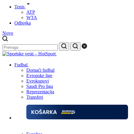
Tenis
ATP
WTA
Odbojka
Novo
Fudbal
Domaći fudbal
Evropske lige
Evrokupovi
Saudi Pro liga
Reprezentacija
Transferi