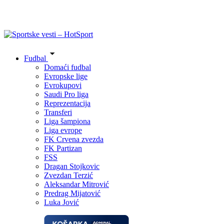
Fudbal
Domaći fudbal
Evropske lige
Evrokupovi
Saudi Pro liga
Reprezentacija
Transferi
Liga šampiona
Liga evrope
FK Crvena zvezda
FK Partizan
FSS
Dragan Stojkovic
Zvezdan Terzić
Aleksandar Mitrović
Predrag Mijatović
Luka Jović