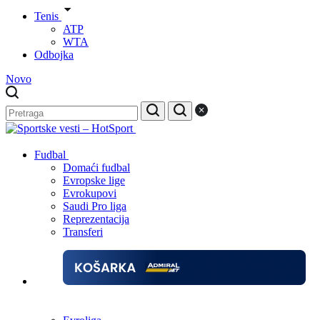
Tenis
ATP
WTA
Odbojka
Novo
Fudbal
Domaći fudbal
Evropske lige
Evrokupovi
Saudi Pro liga
Reprezentacija
Transferi