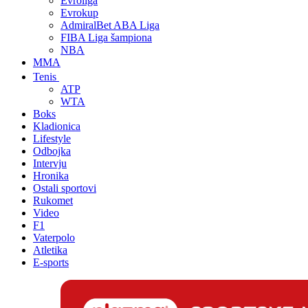
Evroliga
Evrokup
AdmiralBet ABA Liga
FIBA Liga šampiona
NBA
MMA
Tenis
ATP
WTA
Boks
Kladionica
Lifestyle
Odbojka
Intervju
Hronika
Ostali sportovi
Rukomet
Video
F1
Vaterpolo
Atletika
E-sports