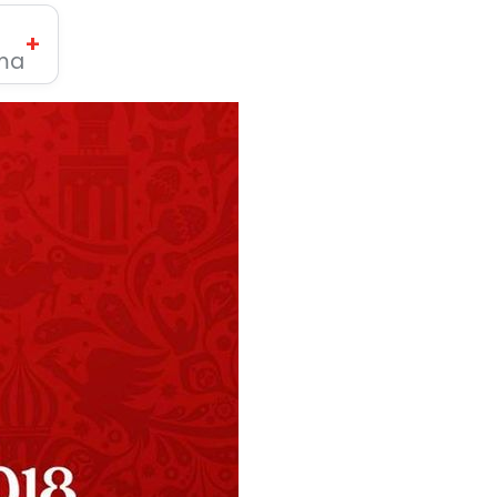
+
ima