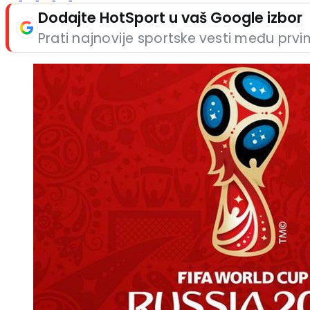
Dodajte HotSport u vaš Google izbor
Prati najnovije sportske vesti među prv