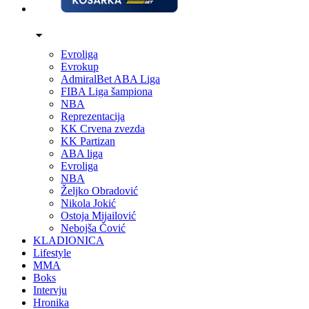
Evroliga
Evrokup
AdmiralBet ABA Liga
FIBA Liga šampiona
NBA
Reprezentacija
KK Crvena zvezda
KK Partizan
ABA liga
Evroliga
NBA
Željko Obradović
Nikola Jokić
Ostoja Mijailović
Nebojša Čović
KLADIONICA
Lifestyle
MMA
Boks
Intervju
Hronika