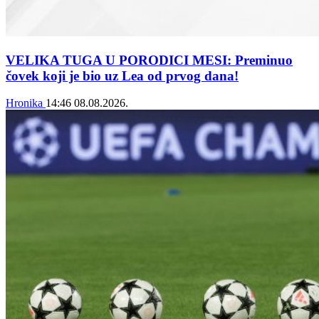
VELIKA TUGA U PORODICI MESI: Preminuo
čovek koji je bio uz Lea od prvog dana!
Hronika
14:46
08.08.2026.