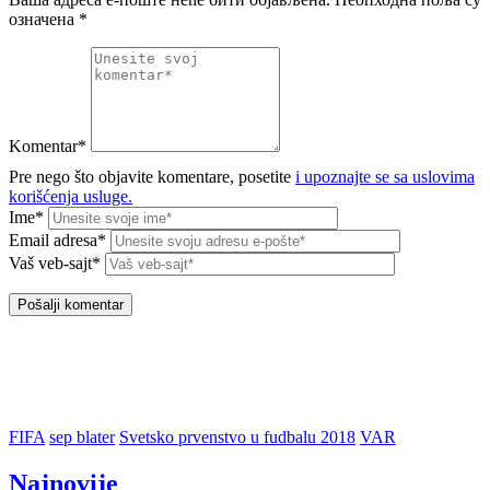
означена
*
Komentar*
Pre nego što objavite komentare, posetite
i upoznajte se sa uslovima
korišćenja usluge.
Ime*
Email adresa*
Vaš veb-sajt*
FIFA
sep blater
Svetsko prvenstvo u fudbalu 2018
VAR
Najnovije