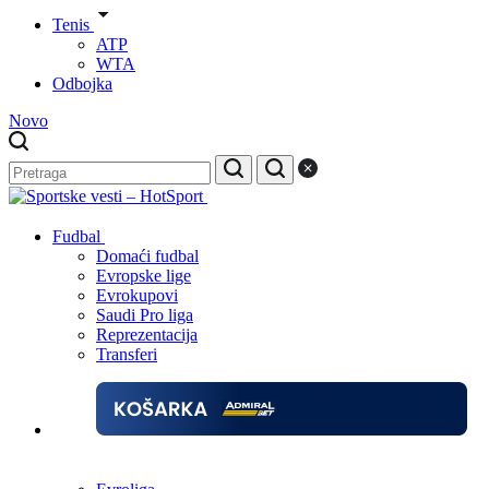
Tenis
ATP
WTA
Odbojka
Novo
Fudbal
Domaći fudbal
Evropske lige
Evrokupovi
Saudi Pro liga
Reprezentacija
Transferi