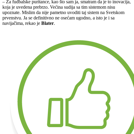
– Za fudbalske puritance, kao što sam ja, smatram da je to inovacija,
koja je uvedena prebrzo. Većina sudija sa tim sistemom nisu
upoznate. Mislim da nije pametno uvoditi taj sistem na Svetskom
prvenstvu. Ja se definitivno ne osećam ugodno, a isto je i sa
navijačima, rekao je
Blater
.