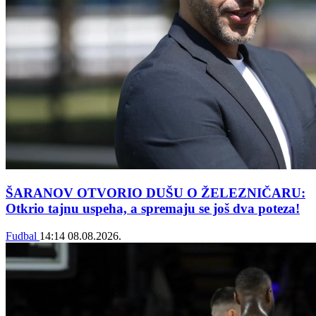
ŠARANOV OTVORIO DUŠU O ŽELEZNIČARU:
Otkrio tajnu uspeha, a spremaju se još dva poteza!
Fudbal
14:14
08.08.2026.