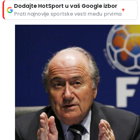
Dodajte HotSport u vaš Google izbor
+
Prati najnovije sportske vesti među prvima