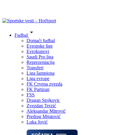
Fudbal
Domaći fudbal
Evropske lige
Evrokupovi
Saudi Pro liga
Reprezentacija
Transferi
Liga šampiona
Liga evrope
FK Crvena zvezda
FK Partizan
FSS
Dragan Stojkovic
Zvezdan Terzić
Aleksandar Mitrović
Predrag Mijatović
Luka Jović