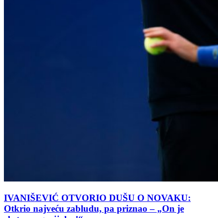
IVANIŠEVIĆ OTVORIO DUŠU O NOVAKU:
Otkrio najveću zabludu, pa priznao – „On je