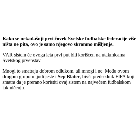
Kako se nekadašnji prvi čovek Svetske fudbalske federacije više
ništa ne pita, ovo je samo njegovo skromno mišljenje.
VAR sistem će ovoga leta prvi put biti korišćen na utakmicama
Svetskog prvenstav.
Mnogi to smatraju dobrom odlukom, ali mnogi i ne. Među ovom
drugom grupom ljudi jeste i
Sep Blater
, bivši predsednik FIFA koji
smatra da je prerano koristiti ovaj sistem na najvećem fudbalskom
takmičenju.