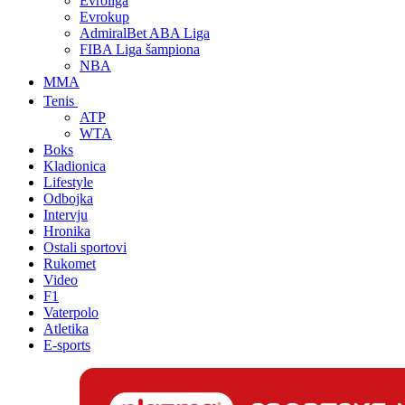
Evroliga
Evrokup
AdmiralBet ABA Liga
FIBA Liga šampiona
NBA
MMA
Tenis
ATP
WTA
Boks
Kladionica
Lifestyle
Odbojka
Intervju
Hronika
Ostali sportovi
Rukomet
Video
F1
Vaterpolo
Atletika
E-sports