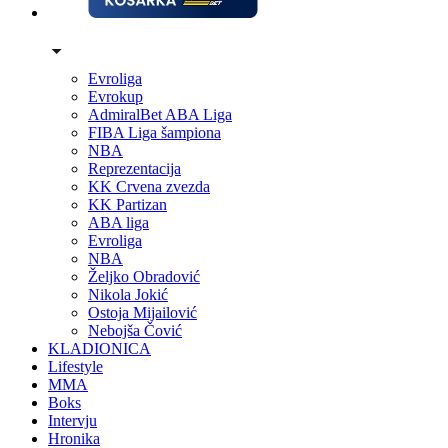
Evroliga
Evrokup
AdmiralBet ABA Liga
FIBA Liga šampiona
NBA
Reprezentacija
KK Crvena zvezda
KK Partizan
ABA liga
Evroliga
NBA
Željko Obradović
Nikola Jokić
Ostoja Mijailović
Nebojša Čović
KLADIONICA
Lifestyle
MMA
Boks
Intervju
Hronika