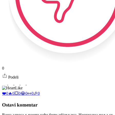
0
Podeli
Like
❤️
0
🔥
0
💥
0
😂
0
👀
0
🎉
0
Ostavi komentar
Ваша адреса е-поште неће бити објављена.
Неопходна поља су