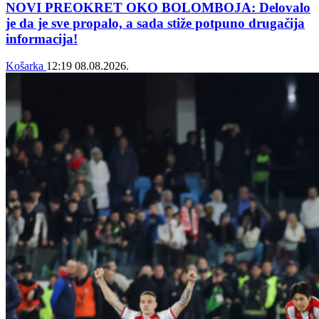
NOVI PREOKRET OKO BOLOMBOJA: Delovalo
je da je sve propalo, a sada stiže potpuno drugačija
informacija!
Košarka
12:19
08.08.2026.