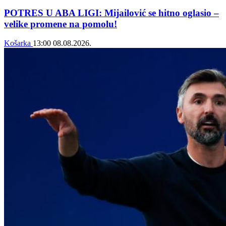
POTRES U ABA LIGI: Mijailović se hitno oglasio –
velike promene na pomolu!
Košarka
13:00
08.08.2026.