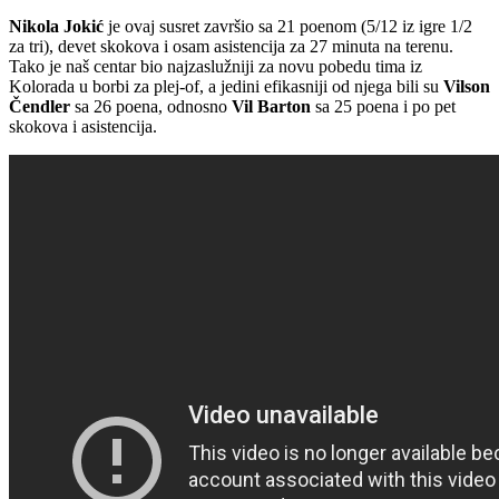
Nikola Jokić
je ovaj susret završio sa 21 poenom (5/12 iz igre 1/2
za tri), devet skokova i osam asistencija za 27 minuta na terenu.
Tako je naš centar bio najzaslužniji za novu pobedu tima iz
Kolorada u borbi za plej-of, a jedini efikasniji od njega bili su
Vilson
Čendler
sa 26 poena, odnosno
Vil Barton
sa 25 poena i po pet
skokova i asistencija.