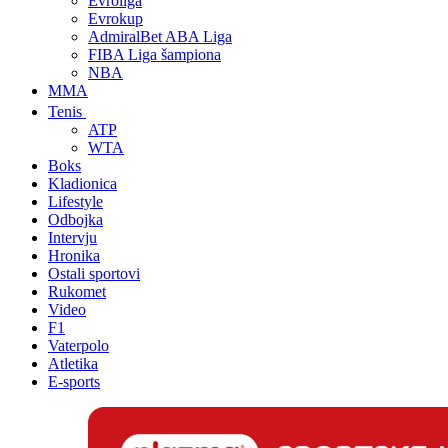
Evroliga
Evrokup
AdmiralBet ABA Liga
FIBA Liga šampiona
NBA
MMA
Tenis
ATP
WTA
Boks
Kladionica
Lifestyle
Odbojka
Intervju
Hronika
Ostali sportovi
Rukomet
Video
F1
Vaterpolo
Atletika
E-sports