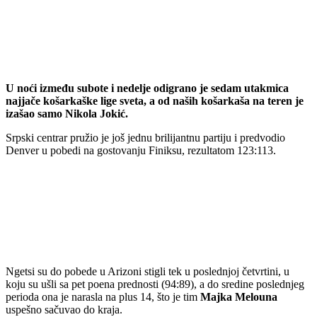
U noći između subote i nedelje odigrano je sedam utakmica
najjače košarkaške lige sveta, a od naših košarkaša na teren je
izašao samo Nikola Jokić.
Srpski centrar pružio je još jednu brilijantnu partiju i predvodio
Denver u pobedi na gostovanju Finiksu, rezultatom 123:113.
Ngetsi su do pobede u Arizoni stigli tek u poslednjoj četvrtini, u
koju su ušli sa pet poena prednosti (94:89), a do sredine poslednjeg
perioda ona je narasla na plus 14, što je tim
Majka Melouna
uspešno sačuvao do kraja.