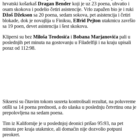
hrvatski košarkaš
Dragan Bender
koji je uz 23 poena, uhvatio i
osam skokova i podelio četiri asistencije. Vrlo zapažen bio je i ruki
Džoš Džekson
sa 20 poena, sedam sokova, pet asistencija i četiri
blokade, dok je novajlija u Finiksu,
Elfrid Pejton
utakmicu završio
sa 19 poen, devet asistencija i šest skokova.
Klipersi su bez
Miloša Teodosića
i
Bobana Marjanovića
pali u
poslednjih pet minuta na gostovanju u Filadelfiji i na kraju upisali
poraz od 112:98.
Siksersi su čitavim tokom susreta kontrolisali rezultat, na poluvreme
otišli sa 14 poena prednosti, a do ulaska u poslednju četvrtinu ona je
prepolovljena na sedam poena.
Tim iz Kalifornije je u poslednjoj deonici prišao 95:93, na pet
minuta pre kraja utakmice, ali domaćin nije dozvolio potpuni
preokret.