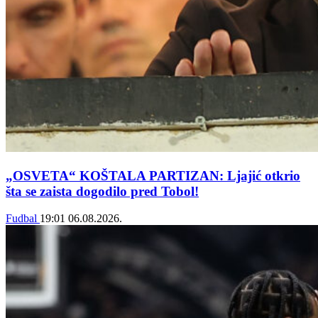
„OSVETA“ KOŠTALA PARTIZAN: Ljajić otkrio
šta se zaista dogodilo pred Tobol!
Fudbal
19:01
06.08.2026.