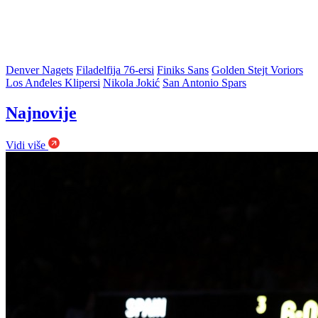
Denver Nagets
Filadelfija 76-ersi
Finiks Sans
Golden Stejt Voriors
Los Anđeles Klipersi
Nikola Jokić
San Antonio Spars
Najnovije
Vidi više