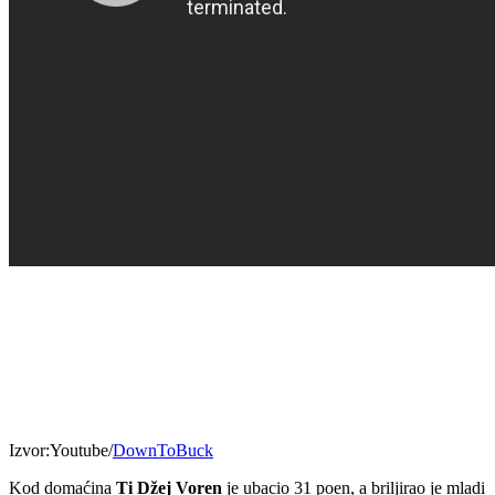
Izvor:Youtube/
DownToBuck
Kod domaćina
Ti Džej Voren
je ubacio 31 poen, a briljirao je mladi