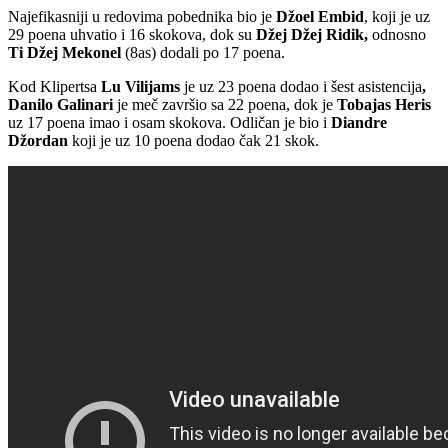
Najefikasniji u redovima pobednika bio je
Džoel Embid
, koji je uz
29 poena uhvatio i 16 skokova, dok su
Džej Džej Ridik,
odnosno
Ti Džej Mekonel
(8as) dodali po 17 poena.
Kod Klipertsa
Lu Vilijams
je uz 23 poena dodao i šest asistencija
,
Danilo Galinari
je meč završio sa 22 poena, dok je
Tobajas Heris
uz 17 poena imao i osam skokova. Odličan je bio i
Diandre
Džordan
koji je uz 10 poena dodao čak 21 skok.