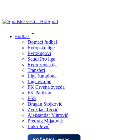
Fudbal
Domaći fudbal
Evropske lige
Evrokupovi
Saudi Pro liga
Reprezentacija
Transferi
Liga šampiona
Liga evrope
FK Crvena zvezda
FK Partizan
FSS
Dragan Stojkovic
Zvezdan Terzić
Aleksandar Mitrović
Predrag Mijatović
Luka Jović