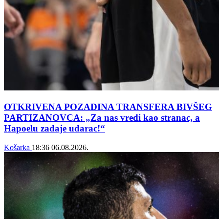
OTKRIVENA POZADINA TRANSFERA BIVŠEG
PARTIZANOVCA: „Za nas vredi kao stranac, a
Hapoelu zadaje udarac!“
Košarka
18:36
06.08.2026.