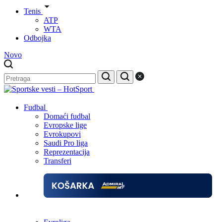
Tenis
ATP
WTA
Odbojka
Novo
Fudbal
Domaći fudbal
Evropske lige
Evrokupovi
Saudi Pro liga
Reprezentacija
Transferi