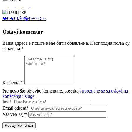
Like
❤️
0
🔥
0
💥
0
😂
0
👀
0
🎉
0
Ostavi komentar
Ваша адреса е-поште неће бити објављена.
Неопходна поља су
означена
*
Komentar*
Pre nego što objavite komentare, posetite
i upoznajte se sa uslovima
korišćenja usluge.
Ime*
Email adresa*
Vaš veb-sajt*