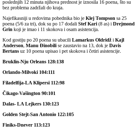
poslednjih 12 minuta njihova prednost je iznosila 16 poena, što su
bez problema zadržali do kraja.
Najefikasniji u redovima pobednika bio je
Klej Tompson
sa 25
poena (5/6 za tri), dok su po 17 dodali
Stef Kari
(8 as) i
Drejmond
Grin
koji je imao i 11 skokova i osam asistencija.
Kod gostiju po 20 poena su ubacili
Lamarkus Oldridž
i
Kajl
Anderson
,
Manu Đinobili
se zaustavio na 13, dok je
Davis
Bertans
uz 10 poena upisao i pet skokova i četiri asistencije.
Bruklin-Nju Orleans 128:138
Orlando-Milvoki 104:111
Filadelfija-LA Klipersi 112:98
Čikago-Vašington 90:101
Dalas- LA Lejkers 130:123
Golden Stejt-San Antonio 122:105
Finiks-Dnever 113:123