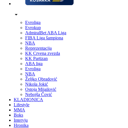
Evroliga
Evrokup
AdmiralBet ABA Liga
FIBA Liga šampiona
NBA
Reprezentacija
KK Crvena zvezda
KK Partizan
ABA liga
Evroliga
NBA
Željko Obradović
Nikola Jokić
Ostoja Mijailović
Nebojša Čović
KLADIONICA
Lifestyle
MMA
Boks
Intervju
Hronika