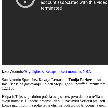
Izvor:Youtube/
Highlights & Recaps – Best moments NBA
San Antonio Sparsi bez
Kavaja Lenarda
i
Tonija Parkera
nisu
imali šanse na gostovanju Golden Stejtu, gde su poraženi rezultatom
122:105.
Ekipa iz Teksasa je dobro počela ovaj susret, prvu deonicu rešila u
svoju korist sa 10 poena prednsti, ali su u nastavku Voriorsi preuzeli
konce nad igrom, na poluvreme otišli sa vođstvo od tri poena, a uoči