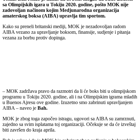
sa Olimpijskih igara u Tokiju 2020. godine, pošto MOK nije
zadovoljan načinom kojim Medjunarodna organizacija
amaterskog boksa (AIBA) upravlja tim sportom.
Kako su preneli britanski mediji, MOK je nezadovoljan radom
AIBA vezano za upravljanje boksom, finansije, sudjenje i pitanja
vezana za borbu protiv dopinga.
– MOK zadržava pravo da razmotri da li će boks biti u olimpijskom
programu u Tokiju 2020. godine, ali i na Olimpijskim igrama mladih
u Buenos Ajresu ove godine. Izuzetno smo zabrinuti upravljanjem
AIBA – naveo je
Bah.
MOK je zbog toga započeo istragu, ugovori sa AIBA su zamrznuti,
zajedno sa svim isplatama toj organizaciji. Očekuje se da će izveštaj
biti završen do kraja aprila.