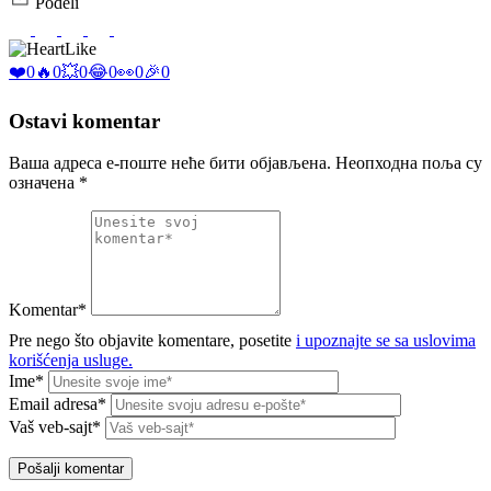
Podeli
Like
❤️
0
🔥
0
💥
0
😂
0
👀
0
🎉
0
Ostavi komentar
Ваша адреса е-поште неће бити објављена.
Неопходна поља су
означена
*
Komentar*
Pre nego što objavite komentare, posetite
i upoznajte se sa uslovima
korišćenja usluge.
Ime*
Email adresa*
Vaš veb-sajt*