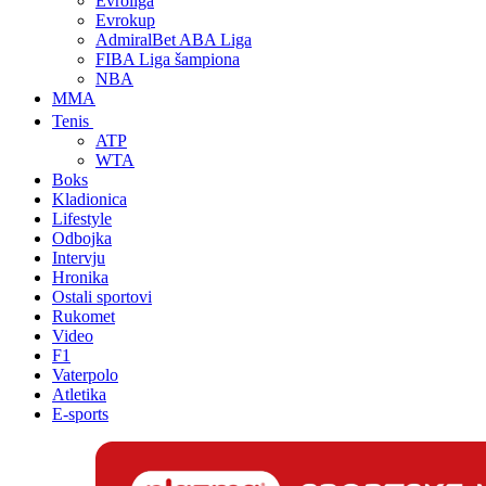
Evroliga
Evrokup
AdmiralBet ABA Liga
FIBA Liga šampiona
NBA
MMA
Tenis
ATP
WTA
Boks
Kladionica
Lifestyle
Odbojka
Intervju
Hronika
Ostali sportovi
Rukomet
Video
F1
Vaterpolo
Atletika
E-sports