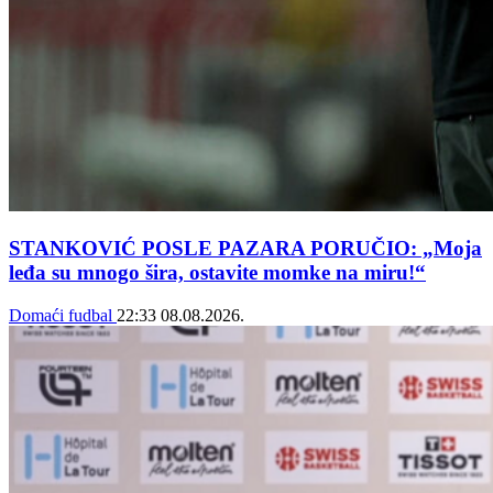
STANKOVIĆ POSLE PAZARA PORUČIO: „Moja
leđa su mnogo šira, ostavite momke na miru!“
Domaći fudbal
22:33
08.08.2026.