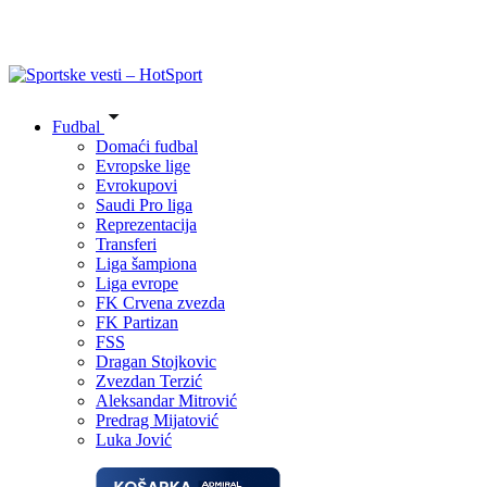
Fudbal
Domaći fudbal
Evropske lige
Evrokupovi
Saudi Pro liga
Reprezentacija
Transferi
Liga šampiona
Liga evrope
FK Crvena zvezda
FK Partizan
FSS
Dragan Stojkovic
Zvezdan Terzić
Aleksandar Mitrović
Predrag Mijatović
Luka Jović