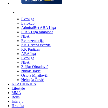
Evroliga
Evrokup
AdmiralBet ABA Liga
FIBA Liga šampiona
NBA
Reprezentacija
KK Crvena zvezda
KK Partizan
ABA liga
Evroliga
NBA
Željko Obradović
Nikola Jokić
Ostoja Mijailović
Nebojša Čović
KLADIONICA
Lifestyle
MMA
Boks
Intervju
Hronika