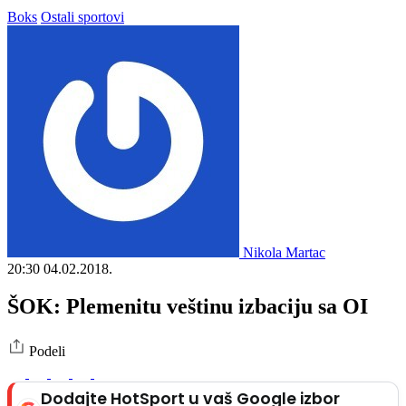
Boks
Ostali sportovi
Nikola Martac
20:30
04.02.2018.
ŠOK: Plemenitu veštinu izbaciju sa OI
Podeli
Dodajte HotSport u vaš Google izbor