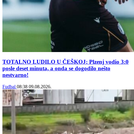
TOTALNO LUDILO U ČEŠKOJ: Plzenj vodio 3:0
posle deset minuta, a onda se dogodilo nešto
nestvarno!
Fudbal
08:38
09.08.2026.