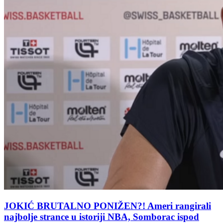
JOKIĆ BRUTALNO PONIŽEN?! Ameri rangirali
najbolje strance u istoriji NBA, Somborac ispod