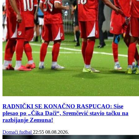
RADNIČKI SE KONAČNO RASPUCAO: Sise
plesao po „Čika Dači“, Sremčević stavio tačku na
razbijanje Zemuna!
Domaći fudbal
22:55
08.08.2026.