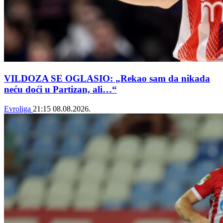
VILDOZA SE OGLASIO: „Rekao sam da nikada
neću doći u Partizan, ali…“
Evroliga
21:15
08.08.2026.