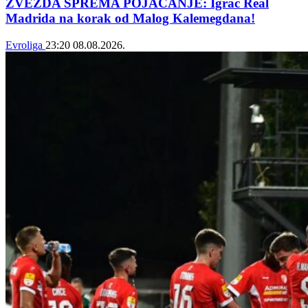
ZVEZDA SPREMA POJAČANJE: Igrač Real
Madrida na korak od Malog Kalemegdana!
Evroliga
23:20
08.08.2026.