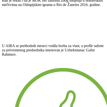
Bah je rekao i da je MOK bio zabrinut zbog sudjenja u bokserskim
mečevima na Olimpijskim igrama u Rio de Žaneiru 2016. godine.
U AIBA se prethodnih meseci vodila borba za vlast, a prošle subote
za privremenog predsednika imenovan je Uzbekistanac Gafur
Rahimov.