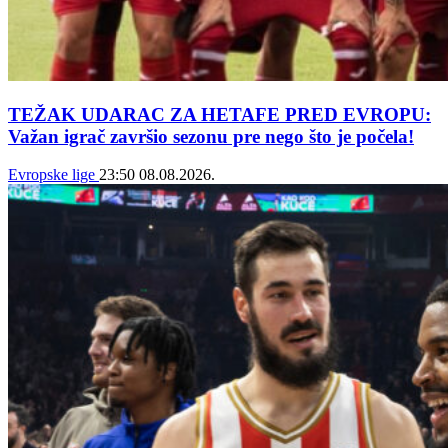
TEŽAK UDARAC ZA HETAFE PRED EVROPU:
Važan igrač završio sezonu pre nego što je počela!
Evropske lige
23:50
08.08.2026.