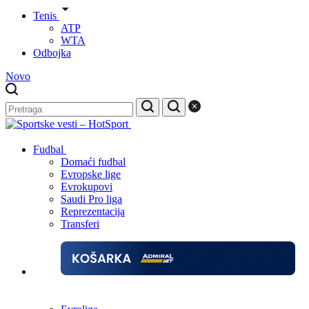
Tenis
ATP
WTA
Odbojka
Novo
Fudbal
Domaći fudbal
Evropske lige
Evrokupovi
Saudi Pro liga
Reprezentacija
Transferi