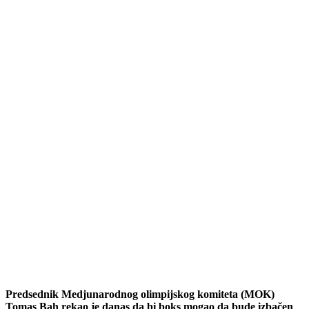
Predsednik Medjunarodnog olimpijskog komiteta (MOK)
Tomas Bah rekao je danas da bi boks mogao da bude izbačen