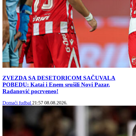
ZVEZDA SA DESETORICOM SAČUVALA
POBEDU: Katai i Enem srušili Novi Pazar,
Radanović pocrveneo!
Domaći fudbal
21:57
08.08.2026.