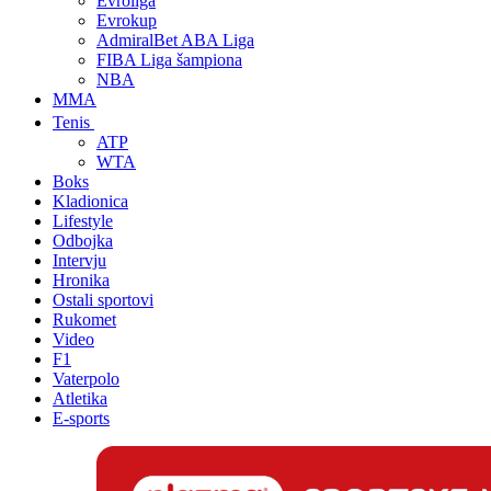
Evroliga
Evrokup
AdmiralBet ABA Liga
FIBA Liga šampiona
NBA
MMA
Tenis
ATP
WTA
Boks
Kladionica
Lifestyle
Odbojka
Intervju
Hronika
Ostali sportovi
Rukomet
Video
F1
Vaterpolo
Atletika
E-sports