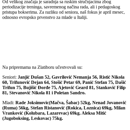
Od velikog značaja je saradnja sa ruskim stručnjacima zbog
periodizacije treninga, savremenog načina rada, ali i pedagoskog
pristupa bokserima. Za razliku od seniora, naš fokus je april mesec,
odnosno evropsko prvenstvo za mlade u Italiji.
Na pripremama na Zlatiboru učestvovali su:
Seniori:
Janjić Dušan 52, Gavrilović Nemanja 56, Ristić Nikola
60, Trifunović Dejan 64, Stošić Petar 69, Panić Stefan 75, Dašić
Trifun 75, Bujišić Đorđe 75, Ajetović Geard 81, Stanković Filip
81, Stevanović Nikola 81 i Poletan Sandro.
Mladi:
Rade Joksimovic(Mačva, Šabac) 52kg, Nenad Jovanović
(Ruma) 56kg, Stefan Ristanović (Rokica, Loznica) 69kg, Milan
Vranković (Kolubara, Lazarevac) 69kg. Aleksa Mitić
(Jugoboksing, Leskovac) 75kg.