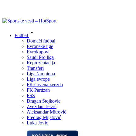
Fudbal
Domaći fudbal
Evropske lige
Evrokupovi
Saudi Pro liga
Reprezentacija
Transferi
Liga šampiona
Liga evrope
FK Crvena zvezda
FK Partizan
FSS
Dragan Stojkovic
Zvezdan Terzić
Aleksandar Mitrović
Predrag Mijatović
Luka Jović