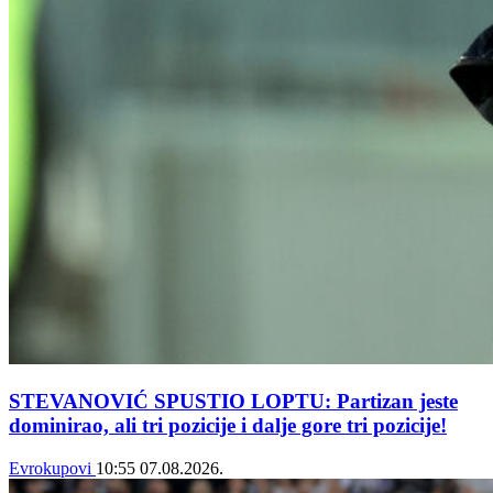
STEVANOVIĆ SPUSTIO LOPTU: Partizan jeste
dominirao, ali tri pozicije i dalje gore tri pozicije!
Evrokupovi
10:55
07.08.2026.