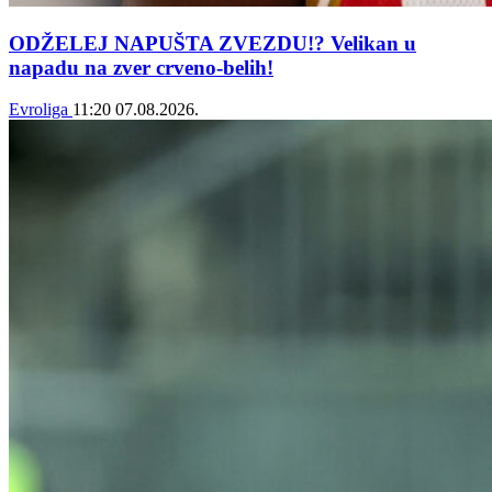
ODŽELEJ NAPUŠTA ZVEZDU!? Velikan u
napadu na zver crveno-belih!
Evroliga
11:20
07.08.2026.