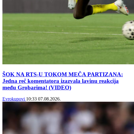
ŠOK NA RTS-U TOKOM MEČA PARTIZANA:
Jedna reč komentatora izazvala lavinu reakcija
među Grobarima! (VIDEO)
Evrokupovi
10:33
07.08.2026.