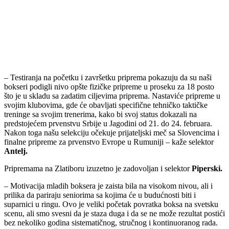
– Testiranja na početku i završetku priprema pokazuju da su naši
bokseri podigli nivo opšte fizičke pripreme u proseku za 18 posto
što je u skladu sa zadatim ciljevima priprema. Nastaviće pripreme u
svojim klubovima, gde će obavljati specifične tehničko taktičke
treninge sa svojim trenerima, kako bi svoj status dokazali na
predstojećem prvenstvu Srbije u Jagodini od 21. do 24. februara.
Nakon toga našu selekciju očekuje prijateljski meč sa Slovencima i
finalne pripreme za prvenstvo Evrope u Rumuniji – kaže selektor
Antelj.
Pripremama na Zlatiboru izuzetno je zadovoljan i selektor
Piperski.
– Motivacija mladih boksera je zaista bila na visokom nivou, ali i
prilika da pariraju seniorima sa kojima će u budućnosti biti i
suparnici u ringu. Ovo je veliki početak povratka boksa na svetsku
scenu, ali smo svesni da je staza duga i da se ne može rezultat postići
bez nekoliko godina sistematičnog, stručnog i kontinuoranog rada.