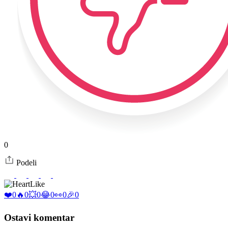
0
Podeli
Like
❤️
0
🔥
0
💥
0
😂
0
👀
0
🎉
0
Ostavi komentar