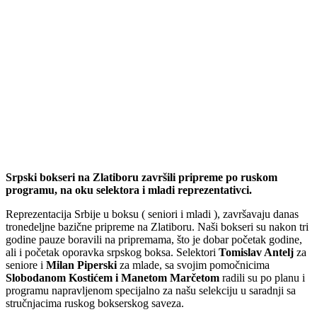
Srpski bokseri na Zlatiboru završili pripreme po ruskom
programu, na oku selektora i mladi reprezentativci.
Reprezentacija Srbije u boksu ( seniori i mladi ), završavaju danas
tronedeljne bazične pripreme na Zlatiboru. Naši bokseri su nakon tri
godine pauze boravili na pripremama, što je dobar početak godine,
ali i početak oporavka srpskog boksa. Selektori
Tomislav Antelj
za
seniore i
Milan Piperski
za mlade, sa svojim pomočnicima
Slobodanom Kostićem i Manetom Marčetom
radili su po planu i
programu napravljenom specijalno za našu selekciju u saradnji sa
stručnjacima ruskog bokserskog saveza.