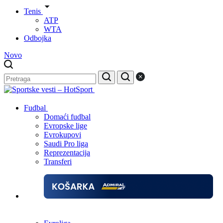
Tenis
ATP
WTA
Odbojka
Novo
Fudbal
Domaći fudbal
Evropske lige
Evrokupovi
Saudi Pro liga
Reprezentacija
Transferi