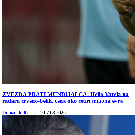
ZVEZDA PRATI MUNDIJALCA: Helio Varela na
radaru crveno-belih, cena oko četiri miliona evra!
Domaći fudbal
12:19
07.08.2026.