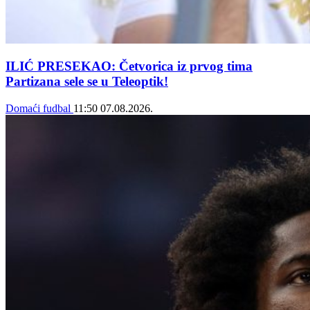
ILIĆ PRESEKAO: Četvorica iz prvog tima
Partizana sele se u Teleoptik!
Domaći fudbal
11:50
07.08.2026.