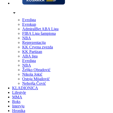
Evroliga
Evrokup
AdmiralBet ABA Liga
FIBA Liga šampiona
NBA
Reprezentacija
KK Crvena zvezda
KK Partizan
ABA liga
Evroliga
NBA
Željko Obradović
Nikola Jokić
Ostoja Mijailović
Nebojša Čović
KLADIONICA
Lifestyle
MMA
Boks
Intervju
Hronika