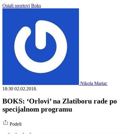
Ostali sportovi
Boks
Nikola Martac
18:30
02.02.2018.
BOKS: ‘Orlovi’ na Zlatiboru rade po
specijalnom programu
Podeli