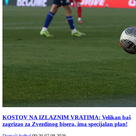
KOSTOV NA IZLAZNIM VRATIMA: Velikan baš
zagrizao za Zvezdinog bisera, ima specijalan plan!
Domaći fudbal
09:20
07.08.2026.