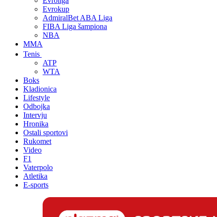
Evroliga
Evrokup
AdmiralBet ABA Liga
FIBA Liga šampiona
NBA
MMA
Tenis
ATP
WTA
Boks
Kladionica
Lifestyle
Odbojka
Intervju
Hronika
Ostali sportovi
Rukomet
Video
F1
Vaterpolo
Atletika
E-sports