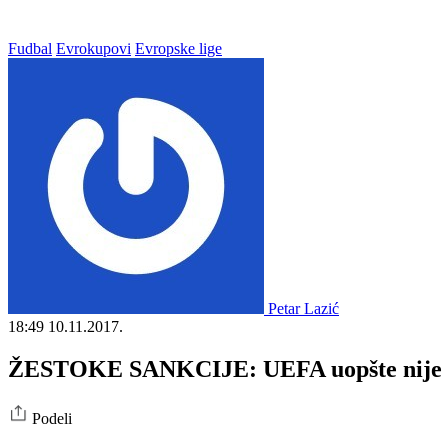
Fudbal
Evrokupovi
Evropske lige
Petar Lazić
18:49
10.11.2017.
ŽESTOKE SANKCIJE: UEFA uopšte nije bla
Podeli