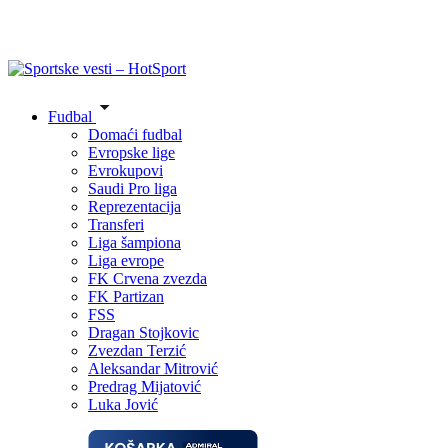
Fudbal
Domaći fudbal
Evropske lige
Evrokupovi
Saudi Pro liga
Reprezentacija
Transferi
Liga šampiona
Liga evrope
FK Crvena zvezda
FK Partizan
FSS
Dragan Stojkovic
Zvezdan Terzić
Aleksandar Mitrović
Predrag Mijatović
Luka Jović