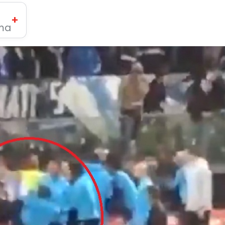
+
ima