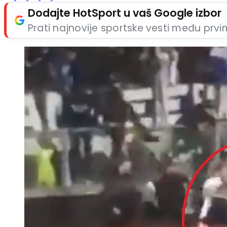
Dodajte HotSport u vaš Google izbor
Prati najnovije sportske vesti među prv