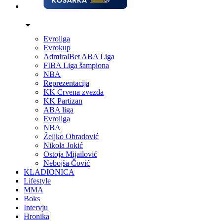
Evroliga
Evrokup
AdmiralBet ABA Liga
FIBA Liga šampiona
NBA
Reprezentacija
KK Crvena zvezda
KK Partizan
ABA liga
Evroliga
NBA
Željko Obradović
Nikola Jokić
Ostoja Mijailović
Nebojša Čović
KLADIONICA
Lifestyle
MMA
Boks
Intervju
Hronika