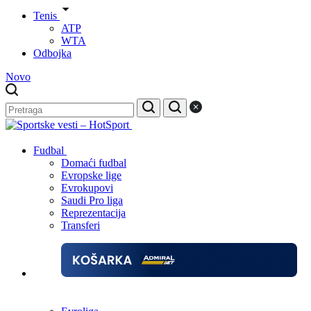
Tenis
ATP
WTA
Odbojka
Novo
Fudbal
Domaći fudbal
Evropske lige
Evrokupovi
Saudi Pro liga
Reprezentacija
Transferi