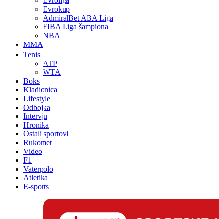
Evroliga
Evrokup
AdmiralBet ABA Liga
FIBA Liga šampiona
NBA
MMA
Tenis
ATP
WTA
Boks
Kladionica
Lifestyle
Odbojka
Intervju
Hronika
Ostali sportovi
Rukomet
Video
F1
Vaterpolo
Atletika
E-sports