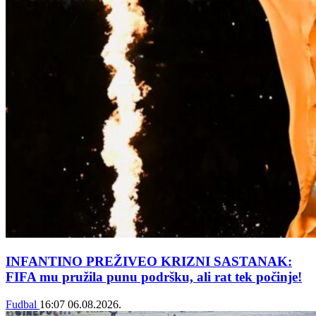
INFANTINO PREŽIVEO KRIZNI SASTANAK:
FIFA mu pružila punu podršku, ali rat tek počinje!
Fudbal
16:07
06.08.2026.