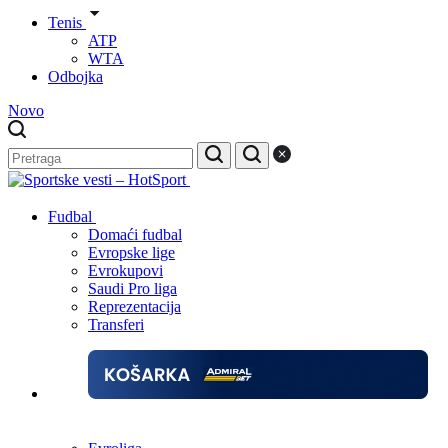
Tenis
ATP
WTA
Odbojka
Novo
Fudbal
Domaći fudbal
Evropske lige
Evrokupovi
Saudi Pro liga
Reprezentacija
Transferi