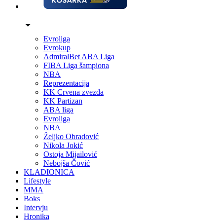
Evroliga
Evrokup
AdmiralBet ABA Liga
FIBA Liga šampiona
NBA
Reprezentacija
KK Crvena zvezda
KK Partizan
ABA liga
Evroliga
NBA
Željko Obradović
Nikola Jokić
Ostoja Mijailović
Nebojša Čović
KLADIONICA
Lifestyle
MMA
Boks
Intervju
Hronika