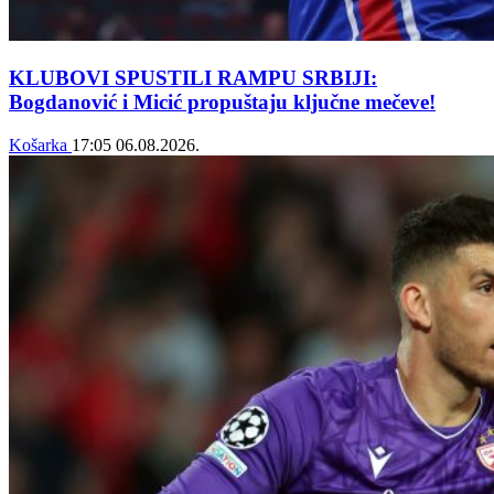
KLUBOVI SPUSTILI RAMPU SRBIJI:
Bogdanović i Micić propuštaju ključne mečeve!
Košarka
17:05
06.08.2026.