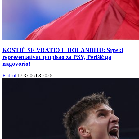
KOSTIĆ SE VRATIO U HOLANDIJU: Srpski
reprezentativac potpisao za PSV, Perišić ga
nagovorio!
Fudbal
17:37
06.08.2026.