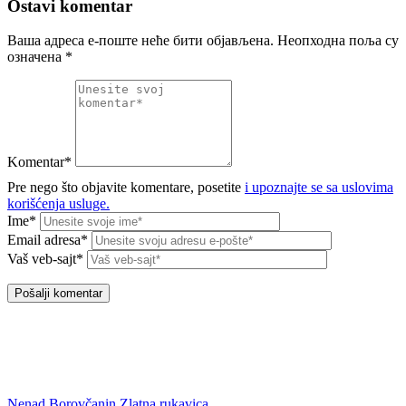
Ostavi komentar
Ваша адреса е-поште неће бити објављена.
Неопходна поља су
означена
*
Komentar*
Pre nego što objavite komentare, posetite
i upoznajte se sa uslovima
korišćenja usluge.
Ime*
Email adresa*
Vaš veb-sajt*
Nenad Borovčanin
Zlatna rukavica