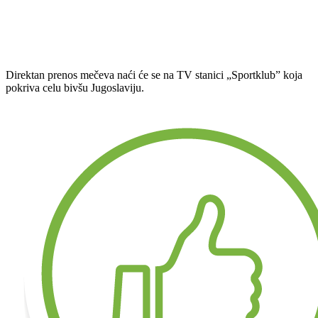
Direktan prenos mečeva naći će se na TV stanici „Sportklub” koja
pokriva celu bivšu Jugoslaviju.