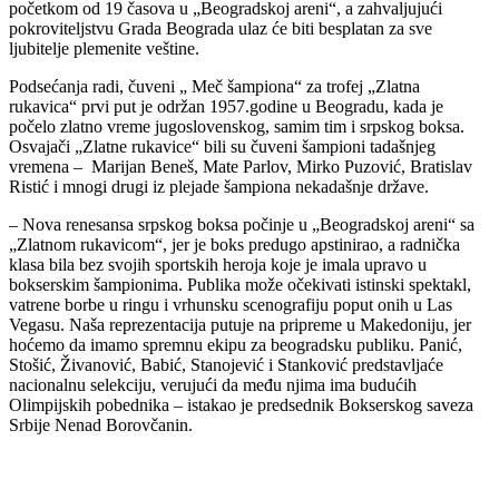
početkom od 19 časova u „Beogradskoj areni“, a zahvaljujući
pokroviteljstvu Grada Beograda ulaz će biti besplatan za sve
ljubitelje plemenite veštine.
Podsećanja radi, čuveni „ Meč šampiona“ za trofej „Zlatna
rukavica“ prvi put je održan 1957.godine u Beogradu, kada je
počelo zlatno vreme jugoslovenskog, samim tim i srpskog boksa.
Osvajači „Zlatne rukavice“ bili su čuveni šampioni tadašnjeg
vremena – Marijan Beneš, Mate Parlov, Mirko Puzović, Bratislav
Ristić i mnogi drugi iz plejade šampiona nekadašnje države.
– Nova renesansa srpskog boksa počinje u „Beogradskoj areni“ sa
„Zlatnom rukavicom“, jer je boks predugo apstinirao, a radnička
klasa bila bez svojih sportskih heroja koje je imala upravo u
bokserskim šampionima. Publika može očekivati istinski spektakl,
vatrene borbe u ringu i vrhunsku scenografiju poput onih u Las
Vegasu. Naša reprezentacija putuje na pripreme u Makedoniju, jer
hoćemo da imamo spremnu ekipu za beogradsku publiku. Panić,
Stošić, Živanović, Babić, Stanojević i Stanković predstavljaće
nacionalnu selekciju, verujući da među njima ima budućih
Olimpijskih pobednika – istakao je predsednik Bokserskog saveza
Srbije Nenad Borovčanin.