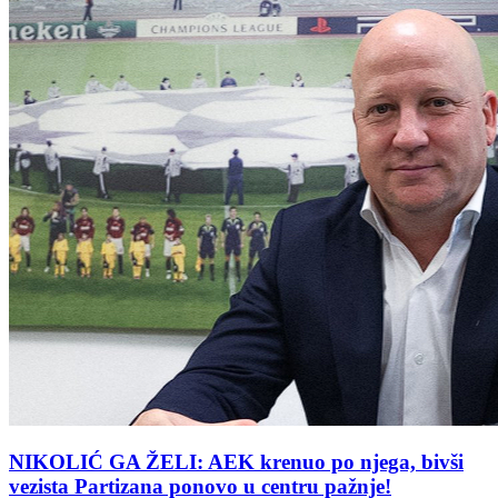
NIKOLIĆ GA ŽELI: AEK krenuo po njega, bivši
vezista Partizana ponovo u centru pažnje!