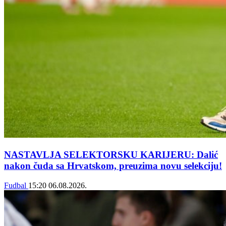
NASTAVLJA SELEKTORSKU KARIJERU: Dalić
nakon čuda sa Hrvatskom, preuzima novu selekciju!
Fudbal
15:20
06.08.2026.