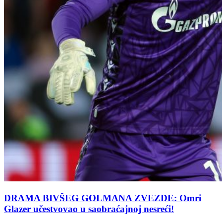
DRAMA BIVŠEG GOLMANA ZVEZDE: Omri
Glazer učestvovao u saobraćajnoj nesreći!