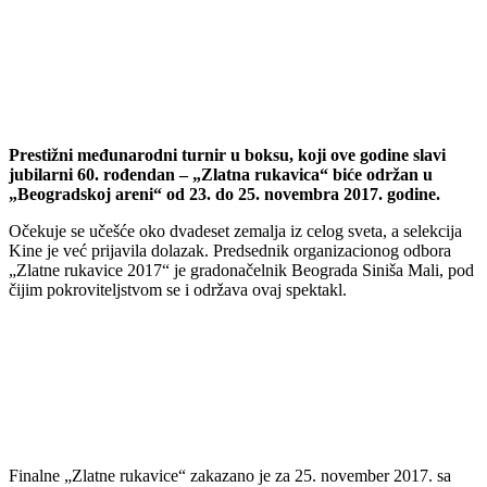
Prestižni međunarodni turnir u boksu, koji ove godine slavi
jubilarni 60. rođendan – „Zlatna rukavica“ biće održan u
„Beogradskoj areni“ od 23. do 25. novembra 2017. godine.
Očekuje se učešće oko dvadeset zemalja iz celog sveta, a selekcija
Kine je već prijavila dolazak. Predsednik organizacionog odbora
„Zlatne rukavice 2017“ je gradonačelnik Beograda Siniša Mali, pod
čijim pokroviteljstvom se i održava ovaj spektakl.
Finalne „Zlatne rukavice“ zakazano je za 25. november 2017. sa