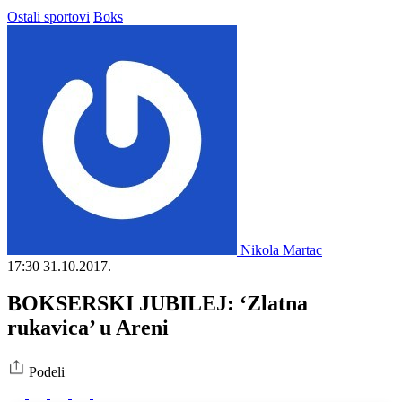
Ostali sportovi
Boks
Nikola Martac
17:30
31.10.2017.
BOKSERSKI JUBILEJ: ‘Zlatna
rukavica’ u Areni
Podeli