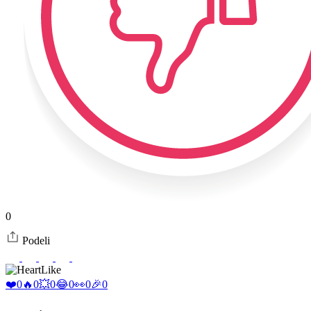
0
Podeli
Like
❤️
0
🔥
0
💥
0
😂
0
👀
0
🎉
0