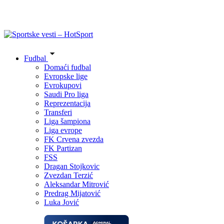
Fudbal
Domaći fudbal
Evropske lige
Evrokupovi
Saudi Pro liga
Reprezentacija
Transferi
Liga šampiona
Liga evrope
FK Crvena zvezda
FK Partizan
FSS
Dragan Stojkovic
Zvezdan Terzić
Aleksandar Mitrović
Predrag Mijatović
Luka Jović