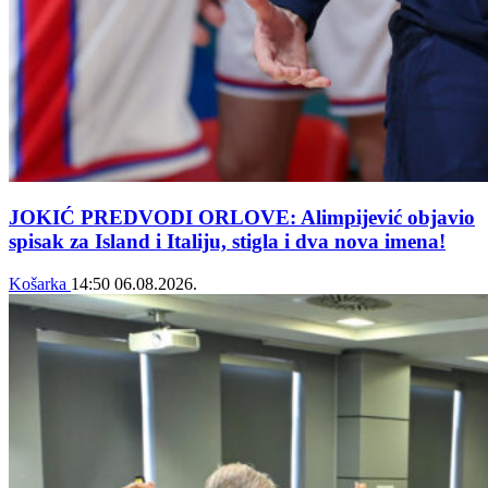
JOKIĆ PREDVODI ORLOVE: Alimpijević objavio
spisak za Island i Italiju, stigla i dva nova imena!
Košarka
14:50
06.08.2026.