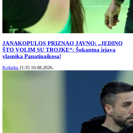
JANAKOPULOS PRIZNAO JAVNO: „JEDINO
ŠTO VOLIM SU TROJKE“: Šokantna izjava
vlasnika Panatinaikosa!
Košarka
11:35
10.08.2026.