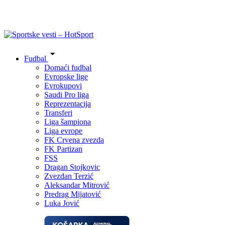
Fudbal
Domaći fudbal
Evropske lige
Evrokupovi
Saudi Pro liga
Reprezentacija
Transferi
Liga šampiona
Liga evrope
FK Crvena zvezda
FK Partizan
FSS
Dragan Stojkovic
Zvezdan Terzić
Aleksandar Mitrović
Predrag Mijatović
Luka Jović