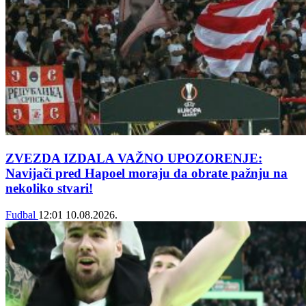
ZVEZDA IZDALA VAŽNO UPOZORENJE:
Navijači pred Hapoel moraju da obrate pažnju na
nekoliko stvari!
Fudbal
12:01
10.08.2026.