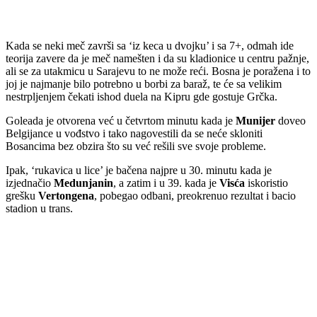
Kada se neki meč završi sa ‘iz keca u dvojku’ i sa 7+, odmah ide
teorija zavere da je meč namešten i da su kladionice u centru pažnje,
ali se za utakmicu u Sarajevu to ne može reći. Bosna je poražena i to
joj je najmanje bilo potrebno u borbi za baraž, te će sa velikim
nestrpljenjem čekati ishod duela na Kipru gde gostuje Grčka.
Goleada je otvorena već u četvrtom minutu kada je
Munijer
doveo
Belgijance u vođstvo i tako nagovestili da se neće skloniti
Bosancima bez obzira što su već rešili sve svoje probleme.
Ipak, ‘rukavica u lice’ je bačena najpre u 30. minutu kada je
izjednačio
Medunjanin
, a zatim i u 39. kada je
Visća
iskoristio
grešku
Vertongena
, pobegao odbani, preokrenuo rezultat i bacio
stadion u trans.