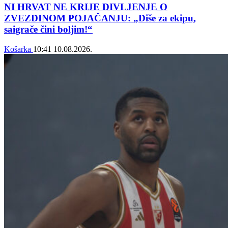
NI HRVAT NE KRIJE DIVLJENJE O
ZVEZDINOM POJAČANJU: „Diše za ekipu,
saigrače čini boljim!“
Košarka
10:41
10.08.2026.