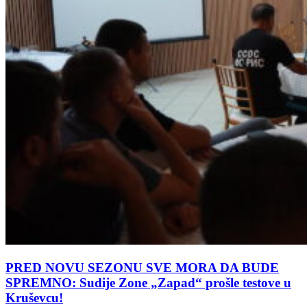
PRED NOVU SEZONU SVE MORA DA BUDE
SPREMNO: Sudije Zone „Zapad“ prošle testove u
Kruševcu!