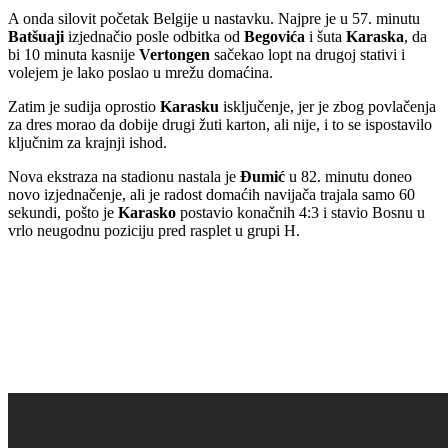
A onda silovit početak Belgije u nastavku. Najpre je u 57. minutu
Batšuaji
izjednačio posle odbitka od
Begovića
i šuta
Karaska
, da
bi 10 minuta kasnije
Vertongen
sačekao lopt na drugoj stativi i
volejem je lako poslao u mrežu domaćina.
Zatim je sudija oprostio
Karasku
isključenje, jer je zbog povlačenja
za dres morao da dobije drugi žuti karton, ali nije, i to se ispostavilo
ključnim za krajnji ishod.
Nova ekstraza na stadionu nastala je
Đumić
u 82. minutu doneo
novo izjednačenje, ali je radost domaćih navijača trajala samo 60
sekundi, pošto je
Karasko
postavio konačnih 4:3 i stavio Bosnu u
vrlo neugodnu poziciju pred rasplet u grupi H.