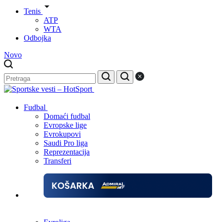
Tenis
ATP
WTA
Odbojka
Novo
Fudbal
Domaći fudbal
Evropske lige
Evrokupovi
Saudi Pro liga
Reprezentacija
Transferi