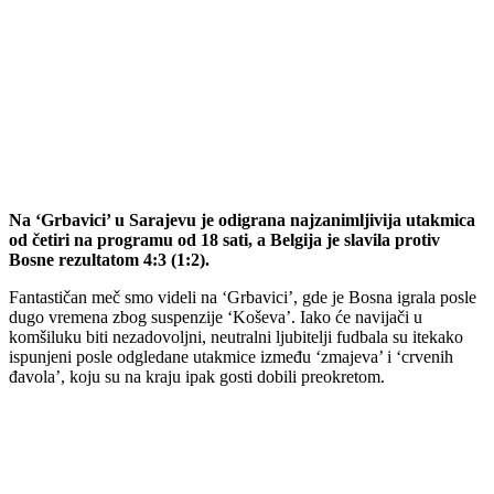
Na ‘Grbavici’ u Sarajevu je odigrana najzanimljivija utakmica
od četiri na programu od 18 sati, a Belgija je slavila protiv
Bosne rezultatom 4:3 (1:2).
Fantastičan meč smo videli na ‘Grbavici’, gde je Bosna igrala posle
dugo vremena zbog suspenzije ‘Koševa’. Iako će navijači u
komšiluku biti nezadovoljni, neutralni ljubitelji fudbala su itekako
ispunjeni posle odgledane utakmice između ‘zmajeva’ i ‘crvenih
đavola’, koju su na kraju ipak gosti dobili preokretom.