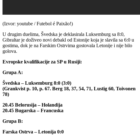
(Izvor: youtube / Futebol é Paixão!)
U drugim duelima, Švedska je deklasirala Luksemburg sa 8:0,
Gibraltar je doživeo novi debakl od Estonije koja je slavila sa 6:0 u
gostima, dok je na Farskim Ostrvima gostovala Letonije i nije bilo
golova.
Evropske kvalifikacije za SP u Rusiji:
Grupa A:
Švedska – Luksemburg 8:0 (3:0)
(Grankvist p. 10, p. 67. Berg 18, 37, 54, 71, Lustig 60, Toivonen
78)
20.45 Belorusija – Holandija
20.45 Bugarska – Francuska
Grupa B:
Farska Ostrva – Letonija 0:0