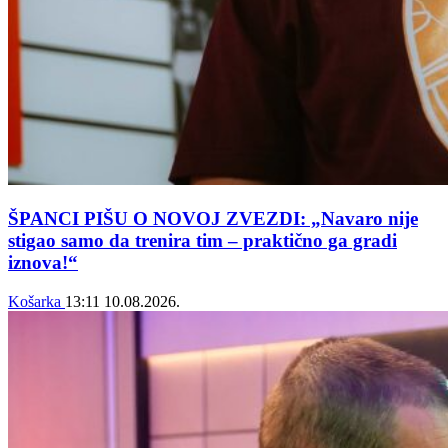
ŠPANCI PIŠU O NOVOJ ZVEZDI: „Navaro nije
stigao samo da trenira tim – praktično ga gradi
iznova!“
Košarka
13:11
10.08.2026.