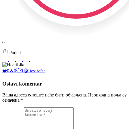
0
Podeli
Like
❤️
0
🔥
0
💥
0
😂
0
👀
0
🎉
0
Ostavi komentar
Ваша адреса е-поште неће бити објављена.
Неопходна поља су
означена
*