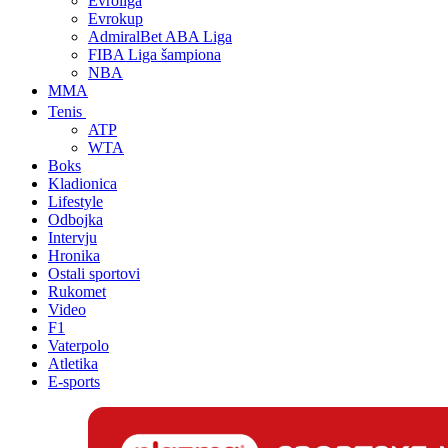
Evroliga
Evrokup
AdmiralBet ABA Liga
FIBA Liga šampiona
NBA
MMA
Tenis
ATP
WTA
Boks
Kladionica
Lifestyle
Odbojka
Intervju
Hronika
Ostali sportovi
Rukomet
Video
F1
Vaterpolo
Atletika
E-sports