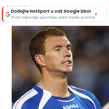
Dodajte HotSport u vaš Google izbor
+
Prati najnovije sportske vesti među prvima