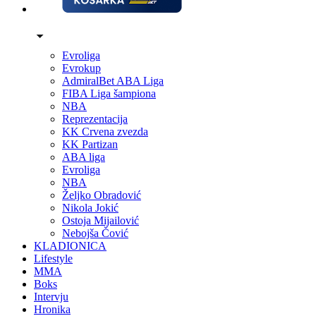
Evroliga
Evrokup
AdmiralBet ABA Liga
FIBA Liga šampiona
NBA
Reprezentacija
KK Crvena zvezda
KK Partizan
ABA liga
Evroliga
NBA
Željko Obradović
Nikola Jokić
Ostoja Mijailović
Nebojša Čović
KLADIONICA
Lifestyle
MMA
Boks
Intervju
Hronika