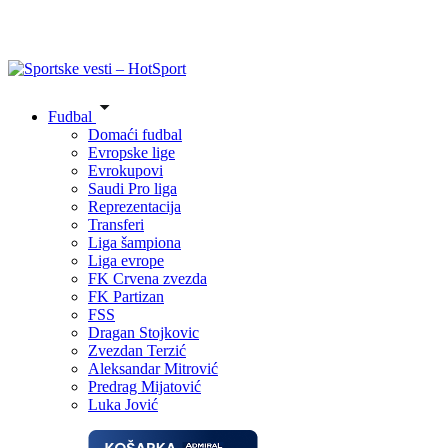
Fudbal
Domaći fudbal
Evropske lige
Evrokupovi
Saudi Pro liga
Reprezentacija
Transferi
Liga šampiona
Liga evrope
FK Crvena zvezda
FK Partizan
FSS
Dragan Stojkovic
Zvezdan Terzić
Aleksandar Mitrović
Predrag Mijatović
Luka Jović