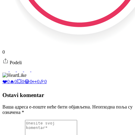
0
Podeli
Like
❤️
0
🔥
0
💥
0
😂
0
👀
0
🎉
0
Ostavi komentar
Ваша адреса е-поште неће бити објављена.
Неопходна поља су
означена
*