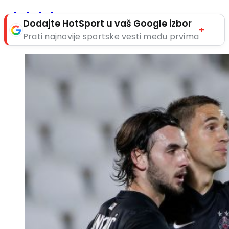
Dodajte HotSport u vaš Google izbor
+
Prati najnovije sportske vesti među prvima