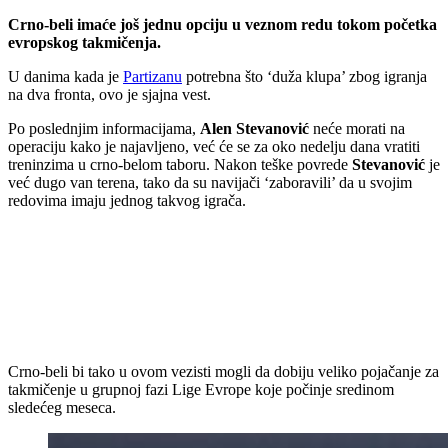
Crno-beli imaće još jednu opciju u veznom redu tokom početka
evropskog takmičenja.
U danima kada je
Partizanu
potrebna što ‘duža klupa’ zbog igranja
na dva fronta, ovo je sjajna vest.
Po poslednjim informacijama,
Alen Stevanović
neće morati na
operaciju kako je najavljeno, već će se za oko nedelju dana vratiti
treninzima u crno-belom taboru. Nakon teške povrede
Stevanović
je
već dugo van terena, tako da su navijači ‘zaboravili’ da u svojim
redovima imaju jednog takvog igrača.
Crno-beli bi tako u ovom vezisti mogli da dobiju veliko pojačanje za
takmičenje u grupnoj fazi Lige Evrope koje počinje sredinom
sledećeg meseca.