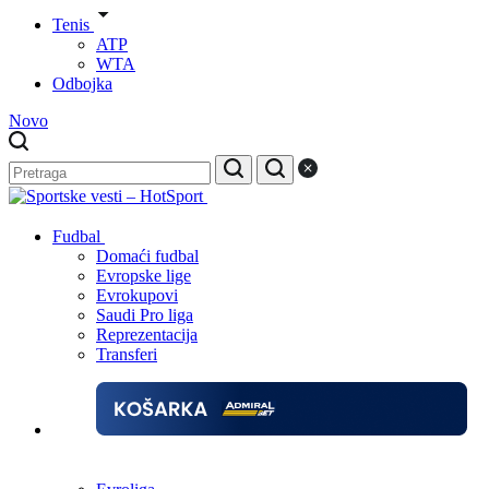
Tenis
ATP
WTA
Odbojka
Novo
Fudbal
Domaći fudbal
Evropske lige
Evrokupovi
Saudi Pro liga
Reprezentacija
Transferi