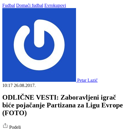
Fudbal
Domaći fudbal
Evrokupovi
Petar Lazić
10:17
26.08.2017.
ODLIČNE VESTI: Zaboravljeni igrač
biće pojačanje Partizana za Ligu Evrope
(FOTO)
Podeli