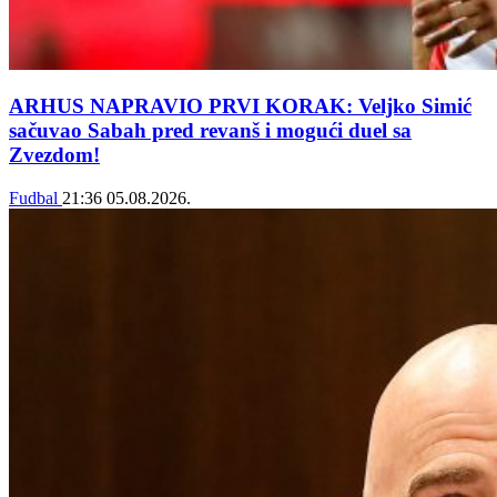
ARHUS NAPRAVIO PRVI KORAK: Veljko Simić
sačuvao Sabah pred revanš i mogući duel sa
Zvezdom!
Fudbal
21:36
05.08.2026.