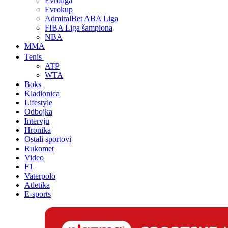
Evroliga
Evrokup
AdmiralBet ABA Liga
FIBA Liga šampiona
NBA
MMA
Tenis
ATP
WTA
Boks
Kladionica
Lifestyle
Odbojka
Intervju
Hronika
Ostali sportovi
Rukomet
Video
F1
Vaterpolo
Atletika
E-sports