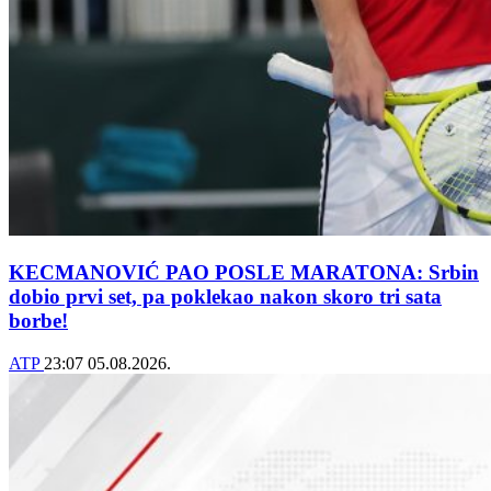
KECMANOVIĆ PAO POSLE MARATONA: Srbin
dobio prvi set, pa poklekao nakon skoro tri sata
borbe!
ATP
23:07
05.08.2026.