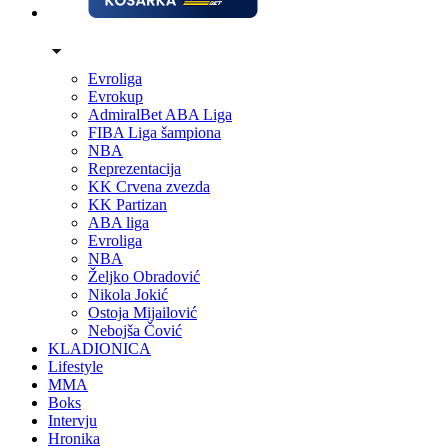
Evroliga
Evrokup
AdmiralBet ABA Liga
FIBA Liga šampiona
NBA
Reprezentacija
KK Crvena zvezda
KK Partizan
ABA liga
Evroliga
NBA
Željko Obradović
Nikola Jokić
Ostoja Mijailović
Nebojša Čović
KLADIONICA
Lifestyle
MMA
Boks
Intervju
Hronika