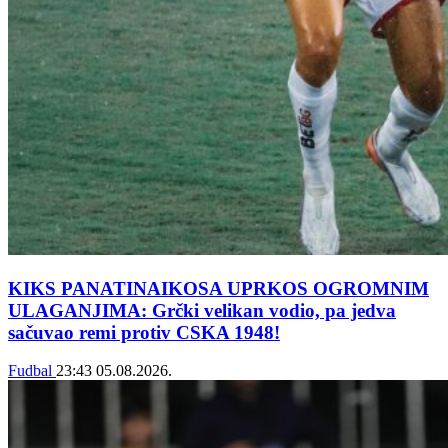
KIKS PANATINAIKOSA UPRKOS OGROMNIM
ULAGANJIMA: Grčki velikan vodio, pa jedva
sačuvao remi protiv CSKA 1948!
Fudbal
23:43
05.08.2026.