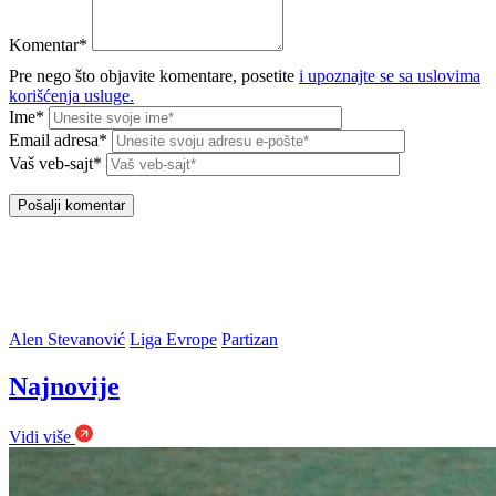
Komentar*
Pre nego što objavite komentare, posetite
i upoznajte se sa uslovima
korišćenja usluge.
Ime*
Email adresa*
Vaš veb-sajt*
Alen Stevanović
Liga Evrope
Partizan
Najnovije
Vidi više