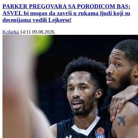
PARKER PREGOVARA SA PORODICOM BAS:
ASVEL bi mogao da završi u rukama ljudi koji su
decenijama vodili Lejkerse!
Košarka
14:11
09.08.2026.