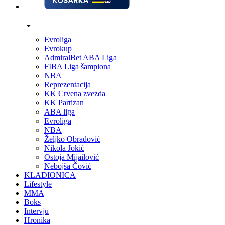
Evroliga
Evrokup
AdmiralBet ABA Liga
FIBA Liga šampiona
NBA
Reprezentacija
KK Crvena zvezda
KK Partizan
ABA liga
Evroliga
NBA
Željko Obradović
Nikola Jokić
Ostoja Mijailović
Nebojša Čović
KLADIONICA
Lifestyle
MMA
Boks
Intervju
Hronika