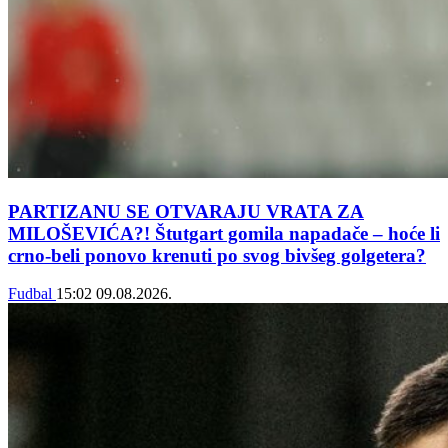
PARTIZANU SE OTVARAJU VRATA ZA
MILOŠEVIĆA?! Štutgart gomila napadače – hoće li
crno-beli ponovo krenuti po svog bivšeg golgetera?
Fudbal
15:02
09.08.2026.