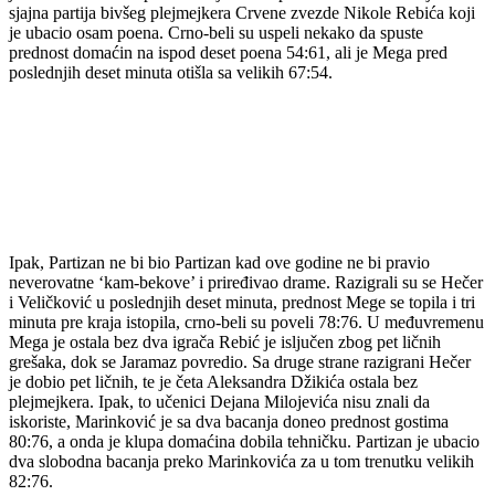
sjajna partija bivšeg plejmejkera Crvene zvezde Nikole Rebića koji
je ubacio osam poena. Crno-beli su uspeli nekako da spuste
prednost domaćin na ispod deset poena 54:61, ali je Mega pred
poslednjih deset minuta otišla sa velikih 67:54.
Ipak, Partizan ne bi bio Partizan kad ove godine ne bi pravio
neverovatne ‘kam-bekove’ i priređivao drame. Razigrali su se Hečer
i Veličković u poslednjih deset minuta, prednost Mege se topila i tri
minuta pre kraja istopila, crno-beli su poveli 78:76. U međuvremenu
Mega je ostala bez dva igrača Rebić je isljučen zbog pet ličnih
grešaka, dok se Jaramaz povredio. Sa druge strane razigrani Hečer
je dobio pet ličnih, te je četa Aleksandra Džikića ostala bez
plejmejkera. Ipak, to učenici Dejana Milojevića nisu znali da
iskoriste, Marinković je sa dva bacanja doneo prednost gostima
80:76, a onda je klupa domaćina dobila tehničku. Partizan je ubacio
dva slobodna bacanja preko Marinkovića za u tom trenutku velikih
82:76.