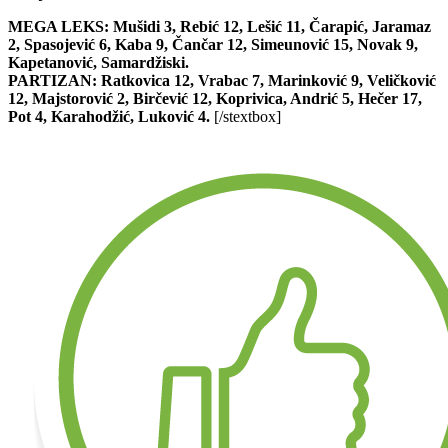
MEGA LEKS: Mušidi 3, Rebić 12, Lešić 11, Čarapić, Jaramaz
2, Spasojević 6, Kaba 9, Čančar 12, Simeunović 15, Novak 9,
Kapetanović, Samardžiski.
PARTIZAN: Ratkovica 12, Vrabac 7, Marinković 9, Veličković
12, Majstorović 2, Birčević 12, Koprivica, Andrić 5, Hečer 17,
Pot 4, Karahodžić, Luković 4.
[/stextbox]