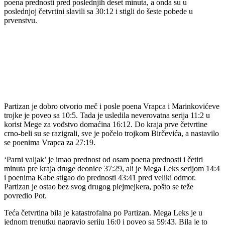
poena prednosti pred poslednjih deset minuta, a onda su u
poslednjoj četvrtini slavili sa 30:12 i stigli do šeste pobede u
prvenstvu.
Partizan je dobro otvorio meč i posle poena Vrapca i Marinkovićeve
trojke je poveo sa 10:5. Tada je usledila neverovatna serija 11:2 u
korist Mege za vođstvo domaćina 16:12. Do kraja prve četvrtine
crno-beli su se razigrali, sve je počelo trojkom Birčevića, a nastavilo
se poenima Vrapca za 27:19.
‘Parni valjak’ je imao prednost od osam poena prednosti i četiri
minuta pre kraja druge deonice 37:29, ali je Mega Leks serijom 14:4
i poenima Kabe stigao do prednosti 43:41 pred veliki odmor.
Partizan je ostao bez svog drugog plejmejkera, pošto se teže
povredio Pot.
Teća četvrtina bila je katastrofalna po Partizan. Mega Leks je u
jednom trenutku napravio seriju 16:0 i poveo sa 59:43. Bila je to