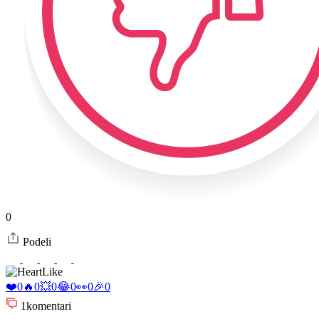
0
Podeli
Like
❤️
0
🔥
0
💥
0
😂
0
👀
0
🎉
0
1
komentari