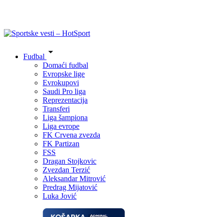
Fudbal
Domaći fudbal
Evropske lige
Evrokupovi
Saudi Pro liga
Reprezentacija
Transferi
Liga šampiona
Liga evrope
FK Crvena zvezda
FK Partizan
FSS
Dragan Stojkovic
Zvezdan Terzić
Aleksandar Mitrović
Predrag Mijatović
Luka Jović