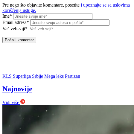
Pre nego što objavite komentare, posetite
i upoznajte se sa uslovima
korišćenja usluge.
Ime*
Email adresa*
Vaš veb-sajt*
KLS Superliga Srbije
Mega leks
Partizan
Najnovije
Vidi više