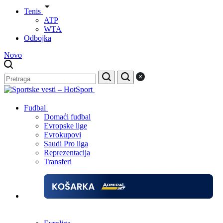
Tenis
ATP
WTA
Odbojka
Novo
Fudbal
Domaći fudbal
Evropske lige
Evrokupovi
Saudi Pro liga
Reprezentacija
Transferi