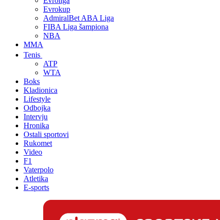
Evroliga
Evrokup
AdmiralBet ABA Liga
FIBA Liga šampiona
NBA
MMA
Tenis
ATP
WTA
Boks
Kladionica
Lifestyle
Odbojka
Intervju
Hronika
Ostali sportovi
Rukomet
Video
F1
Vaterpolo
Atletika
E-sports