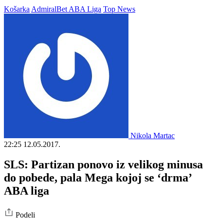
Košarka
AdmiralBet ABA Liga
Top News
Nikola Martac
22:25
12.05.2017.
SLS: Partizan ponovo iz velikog minusa
do pobede, pala Mega kojoj se ‘drma’
ABA liga
Podeli