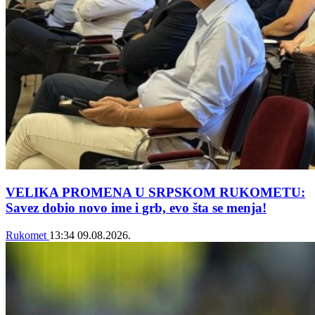
VELIKA PROMENA U SRPSKOM RUKOMETU:
Savez dobio novo ime i grb, evo šta se menja!
Rukomet
13:34
09.08.2026.