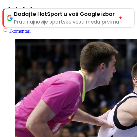
Dodajte HotSport u vaš Google izbor
+
Prati najnovije sportske vesti među prvima
1
komentari