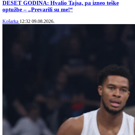
DESET GODINA: Hvalio Tajsa, pa izneo teške
optužbe – „Prevarili su me!“
Košarka
12:32
09.08.2026.