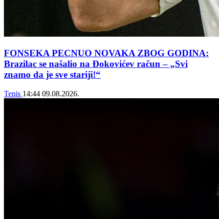
FONSEKA PECNUO NOVAKA ZBOG GODINA:
Brazilac se našalio na Đokovićev račun – „Svi
znamo da je sve stariji!“
Tenis
14:44
09.08.2026.