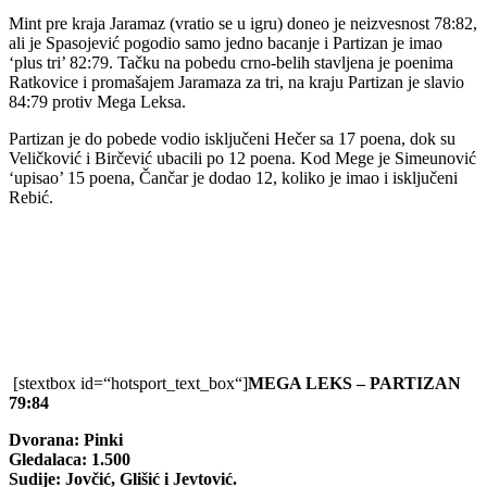
Mint pre kraja Jaramaz (vratio se u igru) doneo je neizvesnost 78:82,
ali je Spasojević pogodio samo jedno bacanje i Partizan je imao
‘plus tri’ 82:79. Tačku na pobedu crno-belih stavljena je poenima
Ratkovice i promašajem Jaramaza za tri, na kraju Partizan je slavio
84:79 protiv Mega Leksa.
Partizan je do pobede vodio isključeni Hečer sa 17 poena, dok su
Veličković i Birčević ubacili po 12 poena. Kod Mege je Simeunović
‘upisao’ 15 poena, Čančar je dodao 12, koliko je imao i isključeni
Rebić.
[stextbox id=“hotsport_text_box“]
MEGA LEKS – PARTIZAN
79:84
Dvorana: Pinki
Gledalaca: 1.500
Sudije: Jovčić, Glišić i Jevtović.