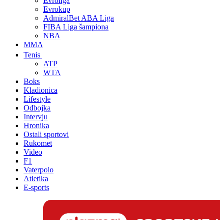
Evroliga
Evrokup
AdmiralBet ABA Liga
FIBA Liga šampiona
NBA
MMA
Tenis
ATP
WTA
Boks
Kladionica
Lifestyle
Odbojka
Intervju
Hronika
Ostali sportovi
Rukomet
Video
F1
Vaterpolo
Atletika
E-sports