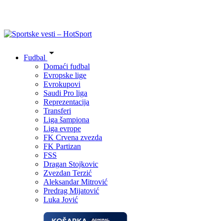
Fudbal
Domaći fudbal
Evropske lige
Evrokupovi
Saudi Pro liga
Reprezentacija
Transferi
Liga šampiona
Liga evrope
FK Crvena zvezda
FK Partizan
FSS
Dragan Stojkovic
Zvezdan Terzić
Aleksandar Mitrović
Predrag Mijatović
Luka Jović