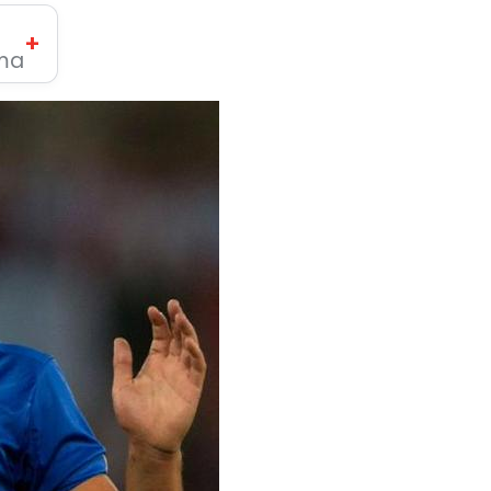
+
ima