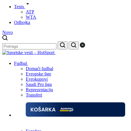
Tenis
ATP
WTA
Odbojka
Novo
Fudbal
Domaći fudbal
Evropske lige
Evrokupovi
Saudi Pro liga
Reprezentacija
Transferi