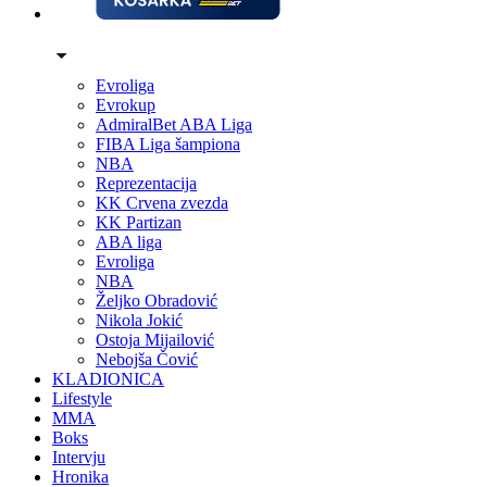
Evroliga
Evrokup
AdmiralBet ABA Liga
FIBA Liga šampiona
NBA
Reprezentacija
KK Crvena zvezda
KK Partizan
ABA liga
Evroliga
NBA
Željko Obradović
Nikola Jokić
Ostoja Mijailović
Nebojša Čović
KLADIONICA
Lifestyle
MMA
Boks
Intervju
Hronika