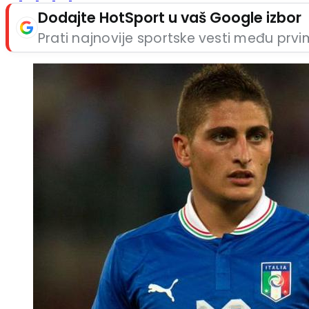
Dodajte HotSport u vaš Google izbor
Prati najnovije sportske vesti među prv