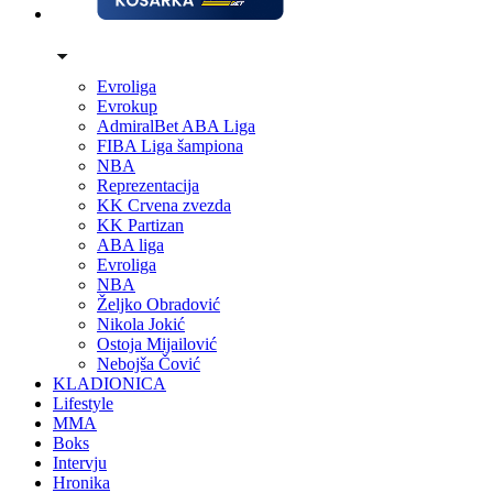
Evroliga
Evrokup
AdmiralBet ABA Liga
FIBA Liga šampiona
NBA
Reprezentacija
KK Crvena zvezda
KK Partizan
ABA liga
Evroliga
NBA
Željko Obradović
Nikola Jokić
Ostoja Mijailović
Nebojša Čović
KLADIONICA
Lifestyle
MMA
Boks
Intervju
Hronika