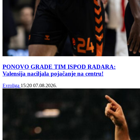
PONOVO GRADE TIM ISPOD RADARA:
Valensija naciljala pojačanje na centru!
Evroliga
15:20
07.08.2026.