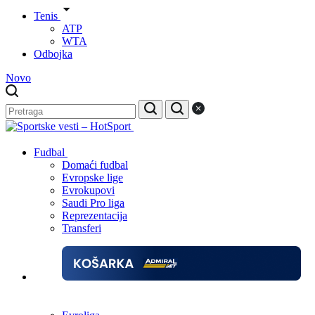
Tenis
ATP
WTA
Odbojka
Novo
Fudbal
Domaći fudbal
Evropske lige
Evrokupovi
Saudi Pro liga
Reprezentacija
Transferi