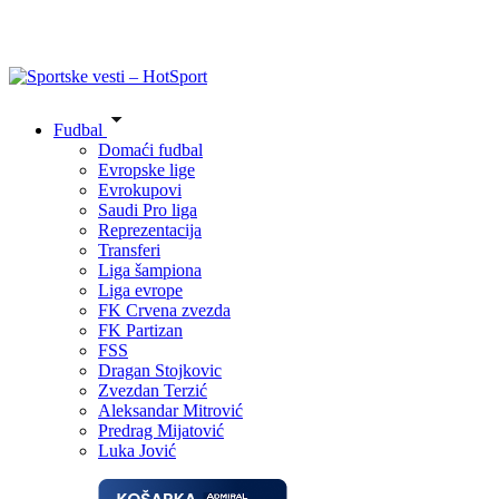
Fudbal
Domaći fudbal
Evropske lige
Evrokupovi
Saudi Pro liga
Reprezentacija
Transferi
Liga šampiona
Liga evrope
FK Crvena zvezda
FK Partizan
FSS
Dragan Stojkovic
Zvezdan Terzić
Aleksandar Mitrović
Predrag Mijatović
Luka Jović