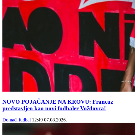
NOVO POJAČANJE NA KROVU: Francuz
predstavljen kao novi fudbaler Voždovca!
Domaći fudbal
12:49
07.08.2026.