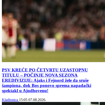
PSV KREĆE PO ČETVRTU UZASTOPNU
TITULU – POČINJE NOVA SEZONA
EREDIVIZIJE: Ajaks i Fejnord žele da sruše
šampiona, dok Bos ponovo sprema napadački
spektakl u Ajndhovenu!
Kladionica
15:05
07.08.2026.