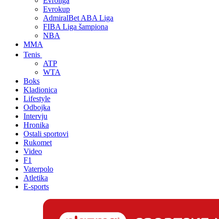
Evroliga
Evrokup
AdmiralBet ABA Liga
FIBA Liga šampiona
NBA
MMA
Tenis
ATP
WTA
Boks
Kladionica
Lifestyle
Odbojka
Intervju
Hronika
Ostali sportovi
Rukomet
Video
F1
Vaterpolo
Atletika
E-sports