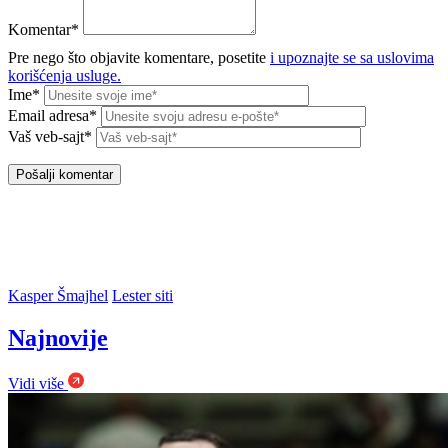
Komentar*
Pre nego što objavite komentare, posetite
i upoznajte se sa uslovima
korišćenja usluge.
Ime*
Email adresa*
Vaš veb-sajt*
Kasper Šmajhel
Lester siti
Najnovije
Vidi više