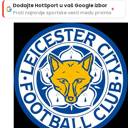
Dodajte HotSport u vaš Google izbor
+
Prati najnovije sportske vesti među prvima