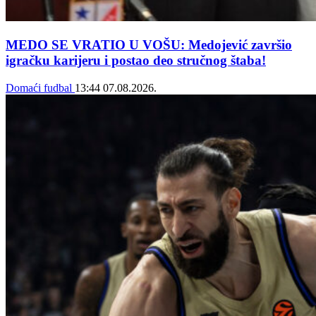
MEDO SE VRATIO U VOŠU: Medojević završio
igračku karijeru i postao deo stručnog štaba!
Domaći fudbal
13:44
07.08.2026.