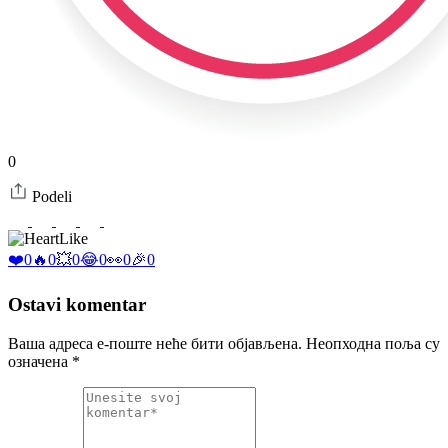
0
Podeli
Like
❤️
0
🔥
0
💥
0
😂
0
👀
0
🎉
0
Ostavi komentar
Ваша адреса е-поште неће бити објављена.
Неопходна поља су
означена
*