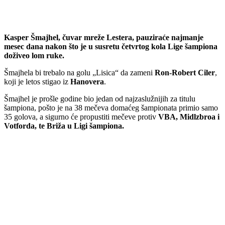
Kasper Šmajhel, čuvar mreže Lestera, pauziraće najmanje
mesec dana nakon što je u susretu četvrtog kola Lige šampiona
doživeo lom ruke.
Šmajhela bi trebalo na golu „Lisica“ da zameni
Ron-Robert Ciler
,
koji je letos stigao iz
Hanovera
.
Šmajhel je prošle godine bio jedan od najzaslužnijih za titulu
šampiona, pošto je na 38 mečeva domaćeg šampionata primio samo
35 golova, a sigurno će propustiti mečeve protiv
VBA, Midlzbroa i
Votforda, te Briža u Ligi šampiona.