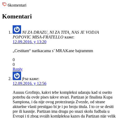
6
komentari
Komentari
NI ZA DRAZU, NI ZA TITA, NAS JE VODJA
POPOVIC MISA-FRATELLO
каже:
12.09.2016. у 13:20
„Cestitam“ narikacama s’ MRAKane bajrammm
0
0
Reply
frsa
каже:
12.09.2016. у 12:56
Auuuu Grofinjo, kakvi tebe kompleksi udaraju kad si oseito
potrebu da ovde pises takve stvari. Partizan je finalista Kupa
Sampiona, i da nije ovog proteziranja Zvezde, od strane
aktuelne vlasti prestigao bi je i po broju titula. I to ce se desiti
pre ili kasnije. Partizan ima drugu po snazi skolu fudbala u
Evropi i ti zbog svojih komlpleksa kazes da Partizan nije velik