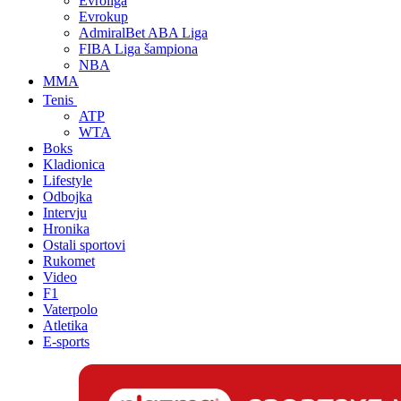
Evroliga
Evrokup
AdmiralBet ABA Liga
FIBA Liga šampiona
NBA
MMA
Tenis
ATP
WTA
Boks
Kladionica
Lifestyle
Odbojka
Intervju
Hronika
Ostali sportovi
Rukomet
Video
F1
Vaterpolo
Atletika
E-sports