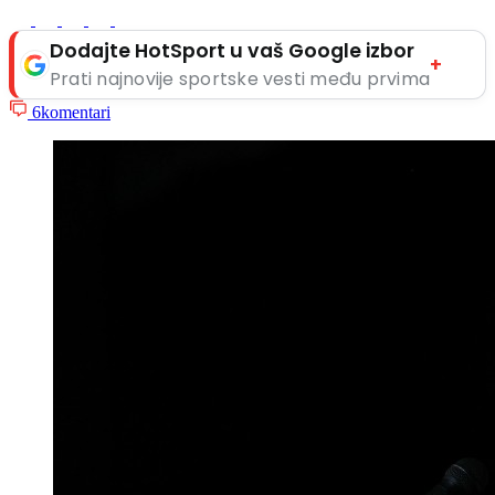
Dodajte HotSport u vaš Google izbor
+
Prati najnovije sportske vesti među prvima
6
komentari