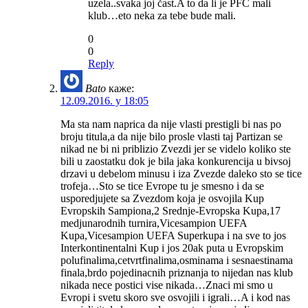
uzela..svaka joj čast.A to da li je PFC mali
klub…eto neka za tebe bude mali.
0
0
Reply
Bato
каже:
12.09.2016. у 18:05
Ma sta nam naprica da nije vlasti prestigli bi nas po
broju titula,a da nije bilo prosle vlasti taj Partizan se
nikad ne bi ni priblizio Zvezdi jer se videlo koliko ste
bili u zaostatku dok je bila jaka konkurencija u bivsoj
drzavi u debelom minusu i iza Zvezde daleko sto se tice
trofeja…Sto se tice Evrope tu je smesno i da se
usporedjujete sa Zvezdom koja je osvojila Kup
Evropskih Sampiona,2 Srednje-Evropska Kupa,17
medjunarodnih turnira,Vicesampion UEFA
Kupa,Vicesampion UEFA Superkupa i na sve to jos
Interkontinentalni Kup i jos 20ak puta u Evropskim
polufinalima,cetvrtfinalima,osminama i sesnaestinama
finala,brdo pojedinacnih priznanja to nijedan nas klub
nikada nece postici vise nikada…Znaci mi smo u
Evropi i svetu skoro sve osvojili i igrali…A i kod nas