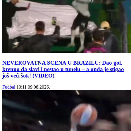
NEVEROVATNA SCENA U BRAZILU: Dao gol,
krenuo da slavi i nestao u tunelu – a onda je stigao
još veći šok! (VIDEO)
Fudbal
10:11
09.08.2026.