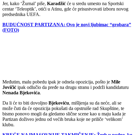
Jer, kako ‘Žurnal’ piše,
Karadžić
će u sredu umesto na Sportski
centar ‘Teleoptik’, otići u Atinu, gde će prisustvovati izboru novog
predsednika UEFA.
BUDUĆNOST PARTIZANA: Ovo je novi ljubimac “grobara”
(FOTO)
Međutim, malu pobedu ipak je odnela opozicija, pošto je
Mile
Jovičić
ipak odlučio da pređe na drugu stranu i podrži kandidaturu
Nenada
Bjekovića
.
Da li će to biti dovoljno
Bjekoviću
, mišljenja su da neće, ali se
može čuti da će opozicija pokušati da opstruiše rad Skupštine, te
bismo ponovo mogli da gledamo slične scene kao u maju kada je
Partizan doživeo jednu od većih bruka koje ne priliče ‘velikom’
klubu.
KREĆE NAJMASOVNIJE TAKMIČENJE: Žreb u podne, ko