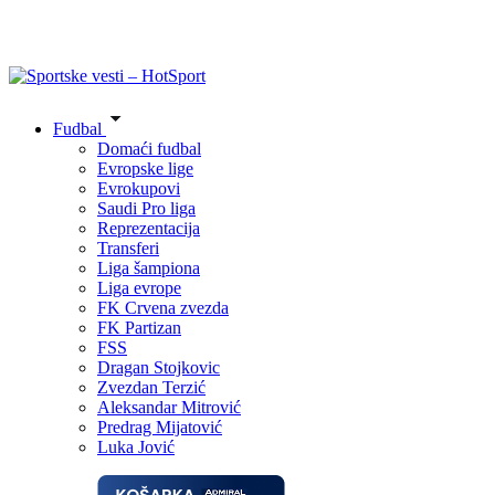
Fudbal
Domaći fudbal
Evropske lige
Evrokupovi
Saudi Pro liga
Reprezentacija
Transferi
Liga šampiona
Liga evrope
FK Crvena zvezda
FK Partizan
FSS
Dragan Stojkovic
Zvezdan Terzić
Aleksandar Mitrović
Predrag Mijatović
Luka Jović