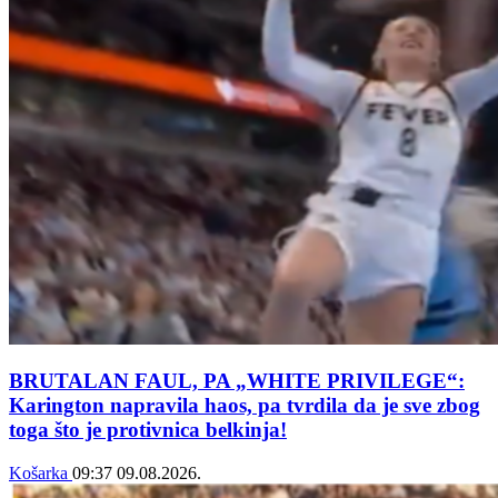
BRUTALAN FAUL, PA „WHITE PRIVILEGE“:
Karington napravila haos, pa tvrdila da je sve zbog
toga što je protivnica belkinja!
Košarka
09:37
09.08.2026.