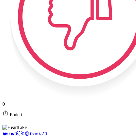
0
Podeli
Like
❤️
0
🔥
0
💥
0
😂
0
👀
0
🎉
0