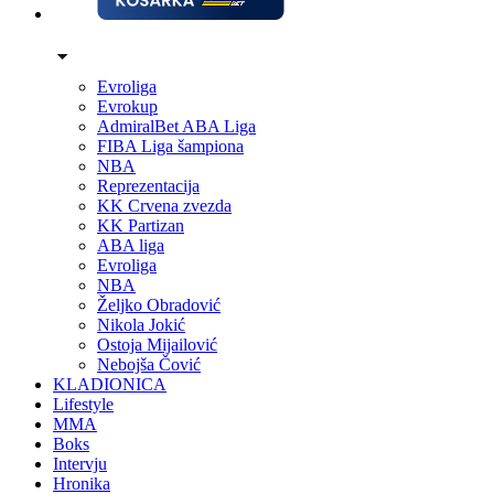
Evroliga
Evrokup
AdmiralBet ABA Liga
FIBA Liga šampiona
NBA
Reprezentacija
KK Crvena zvezda
KK Partizan
ABA liga
Evroliga
NBA
Željko Obradović
Nikola Jokić
Ostoja Mijailović
Nebojša Čović
KLADIONICA
Lifestyle
MMA
Boks
Intervju
Hronika