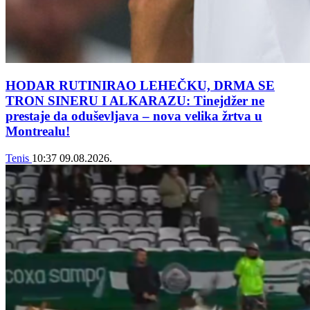
HODAR RUTINIRAO LEHEČKU, DRMA SE
TRON SINERU I ALKARAZU: Tinejdžer ne
prestaje da oduševljava – nova velika žrtva u
Montrealu!
Tenis
10:37
09.08.2026.