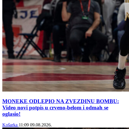
MONEKE ODLEPIO NA ZVEZDINU BOMBU:
Video novi potpis u crveno-belom i odmah se
oglasio!
Košarka
11:09
09.08.2026.