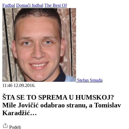
Fudbal
Domaći fudbal
The Best Of
Stefan Smuđa
11:46
12.09.2016.
ŠTA SE TO SPREMA U HUMSKOJ?
Mile Jovičić odabrao stranu, a Tomislav
Karadžić…
Podeli