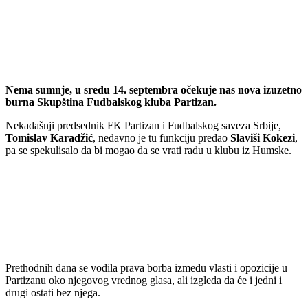
Nema sumnje, u sredu 14. septembra očekuje nas nova izuzetno
burna Skupština Fudbalskog kluba Partizan.
Nekadašnji predsednik FK Partizan i Fudbalskog saveza Srbije,
Tomislav
Karadžić
, nedavno je tu funkciju predao
Slaviši
Kokezi
,
pa se spekulisalo da bi mogao da se vrati radu u klubu iz Humske.
Prethodnih dana se vodila prava borba između vlasti i opozicije u
Partizanu oko njegovog vrednog glasa, ali izgleda da će i jedni i
drugi ostati bez njega.