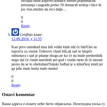
osvajali titule,kupove,domace turnire,pojedinacna
priznanja i nagrade,preko 50 domacih trofeja i bice ih
jos vise,mislim sta reci dalje…
0
0
Reply
Grofinjo
каже:
12.09.2016. у 11:55
Kao prvo oninikad nisu bili veliki klub niti će biti!Oni su
najveću za vreme Tolerove vlasti bili,ali sad se klupče
odmotava i sad je pitanje drugo,ne ko će da bude predsednik
nego dal će ćutati narednih pet god i vratiti oteto ili će morati
javno da se to obelodani!Srpski fudbal je u kliničkoj smrti jer
ga jašu malo kurta malo murta!
0
0
Reply
Ostavi komentar
Ваша адреса е-поште неће бити објављена.
Неопходна поља су