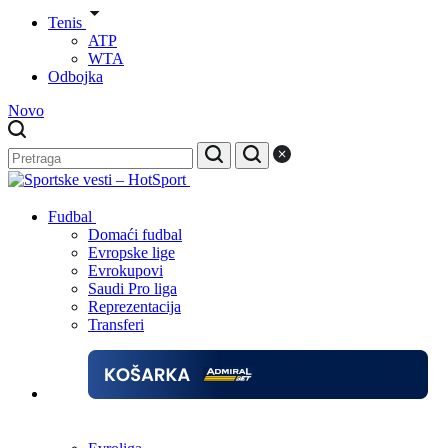
Tenis
ATP
WTA
Odbojka
Novo
Fudbal
Domaći fudbal
Evropske lige
Evrokupovi
Saudi Pro liga
Reprezentacija
Transferi