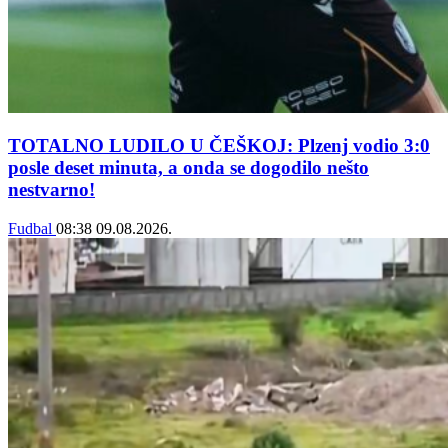
TOTALNO LUDILO U ČEŠKOJ: Plzenj vodio 3:0
posle deset minuta, a onda se dogodilo nešto
nestvarno!
Fudbal
08:38
09.08.2026.