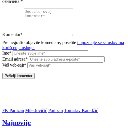
означена
*
Komentar*
Pre nego što objavite komentare, posetite
i upoznajte se sa uslovima
korišćenja usluge.
Ime*
Email adresa*
Vaš veb-sajt*
FK Partizan
Mile Jovičić
Partizan
Tomislav Karadžić
Najnovije