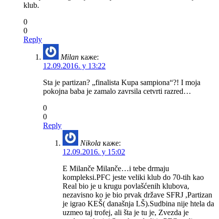
klub.
0
0
Reply
Milan
каже:
12.09.2016. у 13:22
Sta je partizan? „finalista Kupa sampiona“?! I moja
pokojna baba je zamalo zavrsila cetvrti razred…
0
0
Reply
Nikola
каже:
12.09.2016. у 15:02
E Milanče Milanče…i tebe drmaju
kompleksi.PFC jeste veliki klub do 70-tih kao
Real bio je u krugu povlašćenih klubova,
nezavisno ko je bio prvak države SFRJ ,Partizan
je igrao KEŠ( današnja LŠ).Sudbina nije htela da
uzmeo taj trofej, ali šta je tu je, Zvezda je