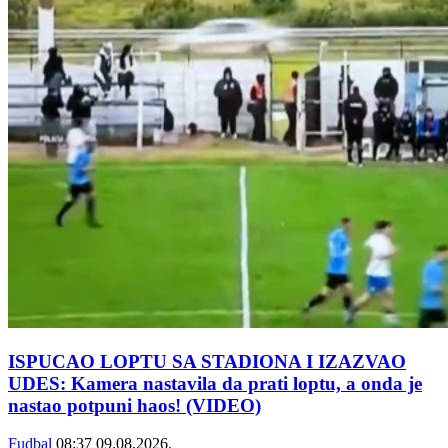
ISPUCAO LOPTU SA STADIONA I IZAZVAO
UDES: Kamera nastavila da prati loptu, a onda je
nastao potpuni haos! (VIDEO)
Fudbal
08:37
09.08.2026.