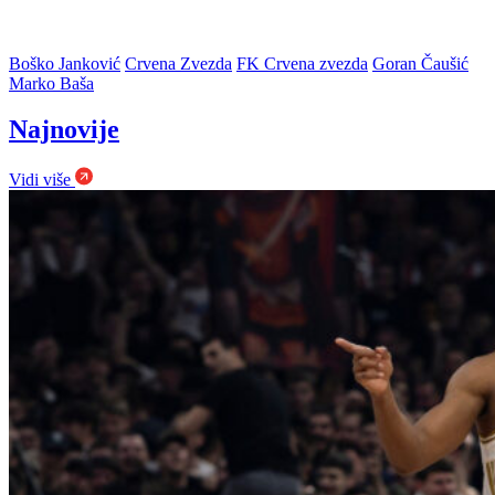
Boško Janković
Crvena Zvezda
FK Crvena zvezda
Goran Čaušić
Marko Baša
Najnovije
Vidi više