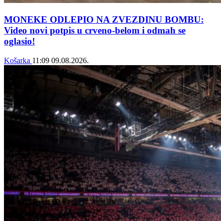
MONEKE ODLEPIO NA ZVEZDINU BOMBU:
Video novi potpis u crveno-belom i odmah se
oglasio!
Košarka
11:09
09.08.2026.