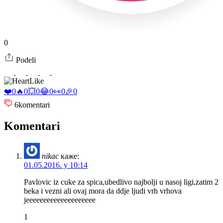
0
Podeli
Like
❤️
0
🔥
0
💥
0
😂
0
👀
0
🎉
0
6
komentari
Komentari
nikac
каже:
01.05.2016. у 10:14
Pavlovic iz cuke za spica,ubedlivo najbolji u nasoj ligi,zatim 2
beka i vezni ali ovaj mora da ddje ljudi vrh vrhova
jeeeeeeeeeeeeeeeeeeee
1