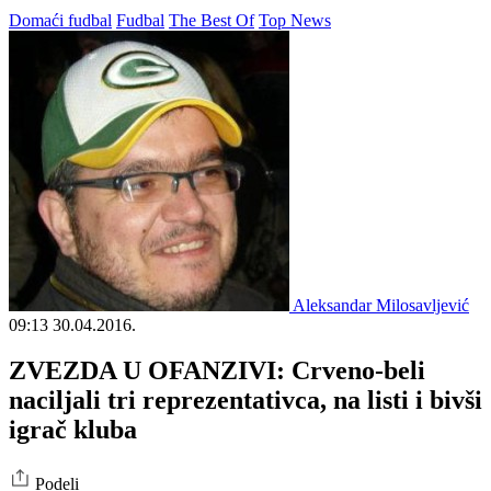
Domaći fudbal
Fudbal
The Best Of
Top News
Aleksandar Milosavljević
09:13
30.04.2016.
ZVEZDA U OFANZIVI: Crveno-beli
naciljali tri reprezentativca, na listi i bivši
igrač kluba
Podeli