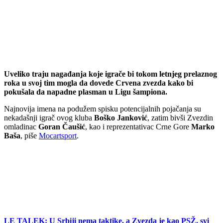
Uveliko traju nagađanja koje igrače bi tokom letnjeg prelaznog
roka u svoj tim mogla da dovede Crvena zvezda kako bi
pokušala da napadne plasman u Ligu šampiona.
Najnovija imena na podužem spisku potencijalnih pojačanja su
nekadašnji igrač ovog kluba
Boško Janković
, zatim bivši Zvezdin
omladinac
Goran Čaušić
, kao i reprezentativac Crne Gore
Marko
Baša
, piše
Mocartsport
.
LE TALEK: U Srbiji nema taktike, a Zvezda je kao PSŽ, svi