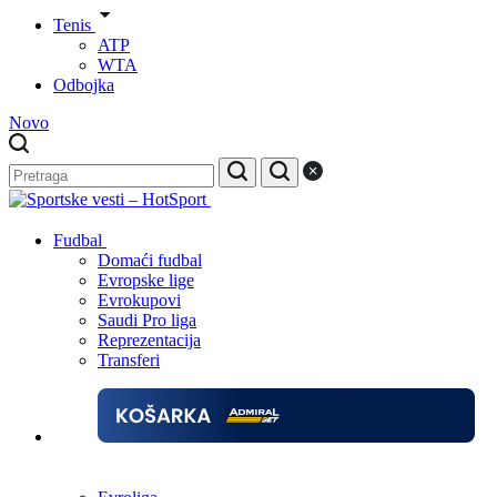
Tenis
ATP
WTA
Odbojka
Novo
Fudbal
Domaći fudbal
Evropske lige
Evrokupovi
Saudi Pro liga
Reprezentacija
Transferi