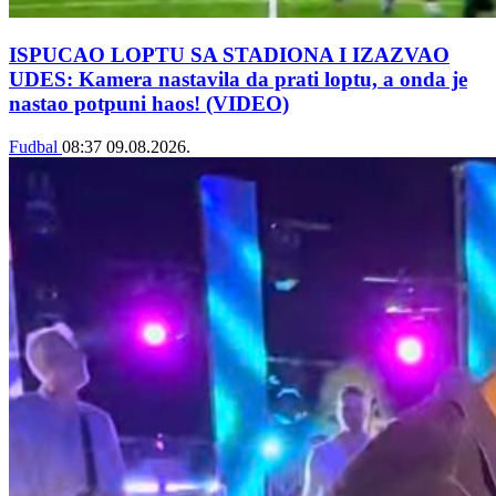
ISPUCAO LOPTU SA STADIONA I IZAZVAO
UDES: Kamera nastavila da prati loptu, a onda je
nastao potpuni haos! (VIDEO)
Fudbal
08:37
09.08.2026.