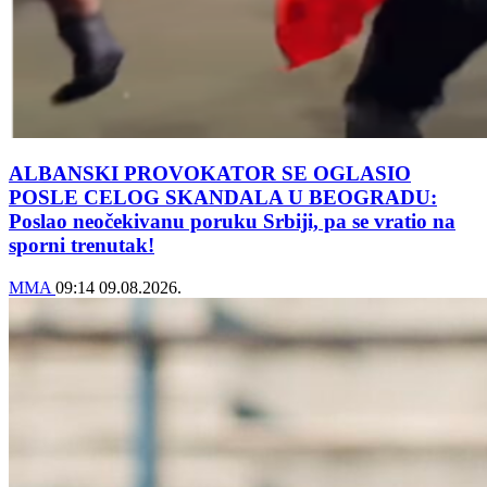
ALBANSKI PROVOKATOR SE OGLASIO
POSLE CELOG SKANDALA U BEOGRADU:
Poslao neočekivanu poruku Srbiji, pa se vratio na
sporni trenutak!
MMA
09:14
09.08.2026.