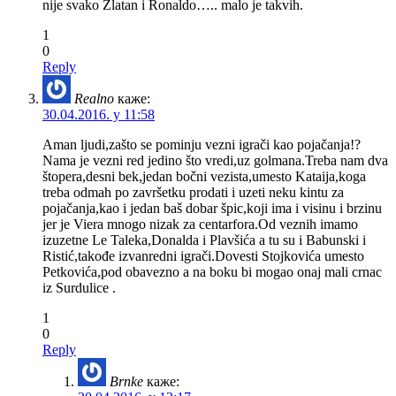
nije svako Zlatan i Ronaldo….. malo je takvih.
1
0
Reply
Realno
каже:
30.04.2016. у 11:58
Aman ljudi,zašto se pominju vezni igrači kao pojačanja!?
Nama je vezni red jedino što vredi,uz golmana.Treba nam dva
štopera,desni bek,jedan bočni vezista,umesto Kataija,koga
treba odmah po završetku prodati i uzeti neku kintu za
pojačanja,kao i jedan baš dobar špic,koji ima i visinu i brzinu
jer je Viera mnogo nizak za centarfora.Od veznih imamo
izuzetne Le Taleka,Donalda i Plavšića a tu su i Babunski i
Ristić,takođe izvanredni igrači.Dovesti Stojkovića umesto
Petkovića,pod obavezno a na boku bi mogao onaj mali crnac
iz Surdulice .
1
0
Reply
Brnke
каже: