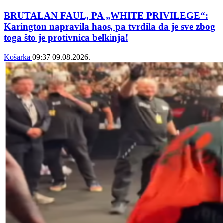
BRUTALAN FAUL, PA „WHITE PRIVILEGE“:
Karington napravila haos, pa tvrdila da je sve zbog
toga što je protivnica belkinja!
Košarka
09:37
09.08.2026.