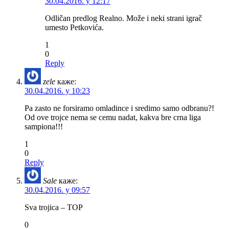
30.04.2016. у 12:17
Odličan predlog Realno. Može i neki strani igrač
umesto Petkovića.
1
0
Reply
zele
каже:
30.04.2016. у 10:23
Pa zasto ne forsiramo omladince i sredimo samo odbranu?!
Od ove trojce nema se cemu nadat, kakva bre crna liga
sampiona!!!
1
0
Reply
Sale
каже:
30.04.2016. у 09:57
Sva trojica – TOP
0