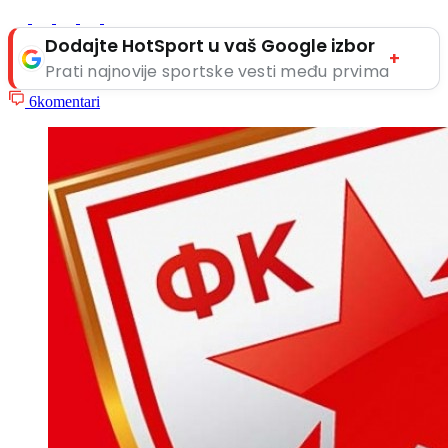
Dodajte HotSport u vaš Google izbor
+
Prati najnovije sportske vesti među prvima
6
komentari