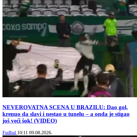
NEVEROVATNA SCENA U BRAZILU: Dao gol,
krenuo da slavi i nestao u tunelu – a onda je stigao
još veći šok! (VIDEO)
Fudbal
10:11
09.08.2026.