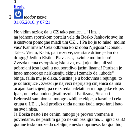
0
Reply
teodor
каже:
01.05.2016. у 07:21
Ne vidim razlog da u CZ tako panice….! Hm…
na jednom sportskom portalu vele da Bosko Jankovic svojim
iskustvom pomogne mladi tim CZ…! Pa ko je to mlad, molim
vas? Kahriman? Cela odbrana ko iz doba Njegosa? Donald,
Talek, Vieira, Katai, pa i rezerve, sve stare drtine jedan do
drugog! Jedino Ristic i Plavsic…, izvinite molim lepo!
Zvezda nema evropskog iskustva, ovaj njen tim, ali svi
pobrojani jesu igrali u neuporedivo jacim ligama! Partizan je
imao mnoooogo neiskusniju ekipu i zamalo da „ubode“
binga, falila mu je dlaka. Sustina je u bodovima i rejtingu, to
je odlucujuce , Zvezdi je najveci neprijatelj cinjenica da ima
ocajan koeficijent, pa ce iz reda naletati na mnogo jake ekipe.
Ipak, ne treba podcenjivati rezultat Partizana, Steaua i
Beloruski sampion su mnogo ozbiljne ekipe, a kasnije i cela
grupa u LE…, kad prodjes onda nemas kuda nego igraj bato
na sve i nista.
Ja Boska nesto i ne cenim, mnogo je proveo vremena u
povredama, ne pamtim ga po nekim bas igrama…, igrac sa 32
godine tesko moze da ozbiljnije nesto doprinese, ko god bio,