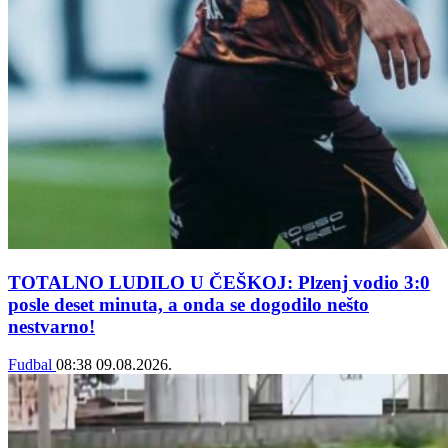
TOTALNO LUDILO U ČEŠKOJ: Plzenj vodio 3:0
posle deset minuta, a onda se dogodilo nešto
nestvarno!
Fudbal
08:38
09.08.2026.