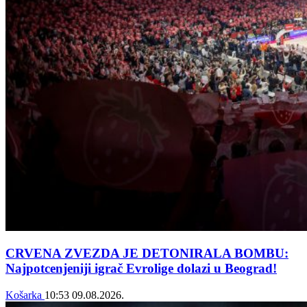
CRVENA ZVEZDA JE DETONIRALA BOMBU:
Najpotcenjeniji igrač Evrolige dolazi u Beograd!
Košarka
10:53
09.08.2026.