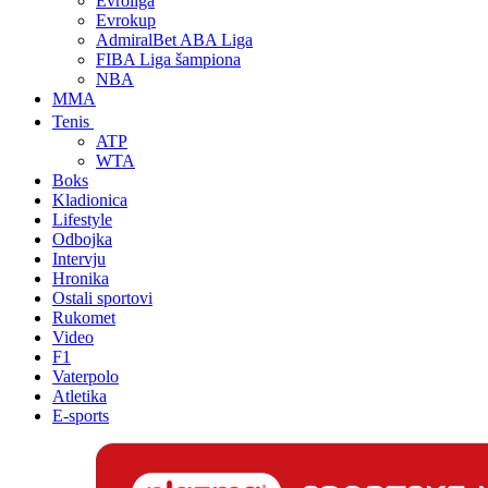
Evroliga
Evrokup
AdmiralBet ABA Liga
FIBA Liga šampiona
NBA
MMA
Tenis
ATP
WTA
Boks
Kladionica
Lifestyle
Odbojka
Intervju
Hronika
Ostali sportovi
Rukomet
Video
F1
Vaterpolo
Atletika
E-sports