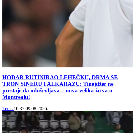
HODAR RUTINIRAO LEHEČKU, DRMA SE
TRON SINERU I ALKARAZU: Tinejdžer ne
prestaje da oduševljava – nova velika žrtva u
Montrealu!
Tenis
10:37
09.08.2026.