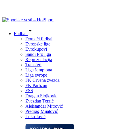
Fudbal
Domaći fudbal
Evropske lige
Evrokupovi
Saudi Pro liga
Reprezentacija
Transferi
Liga šampiona
Liga evrope
FK Crvena zvezda
FK Partizan
FSS
Dragan Stojkovic
Zvezdan Terzić
Aleksandar Mitrović
Predrag Mijatović
Luka Jović