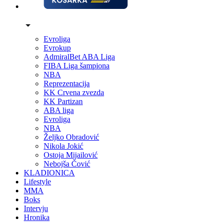
Evroliga
Evrokup
AdmiralBet ABA Liga
FIBA Liga šampiona
NBA
Reprezentacija
KK Crvena zvezda
KK Partizan
ABA liga
Evroliga
NBA
Željko Obradović
Nikola Jokić
Ostoja Mijailović
Nebojša Čović
KLADIONICA
Lifestyle
MMA
Boks
Intervju
Hronika