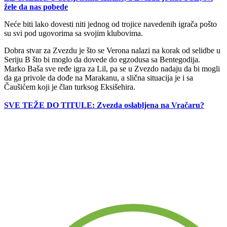
žele da nas pobede
Neće biti lako dovesti niti jednog od trojice navedenih igrača pošto
su svi pod ugovorima sa svojim klubovima.
Dobra stvar za Zvezdu je što se Verona nalazi na korak od selidbe u
Seriju B što bi moglo da dovede do egzodusa sa Bentegodija.
Marko Baša sve ređe igra za Lil, pa se u Zvezdo nadaju da bi mogli
da ga privole da dođe na Marakanu, a slična situacija je i sa
Čaušićem koji je član turksog Eksišehira.
SVE TEŽE DO TITULE: Zvezda oslabljena na Vračaru?