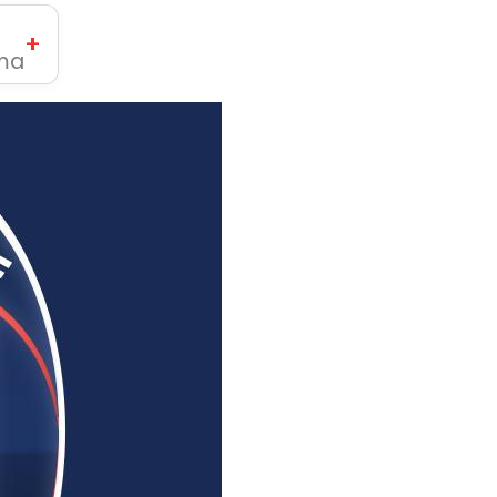
+
ima