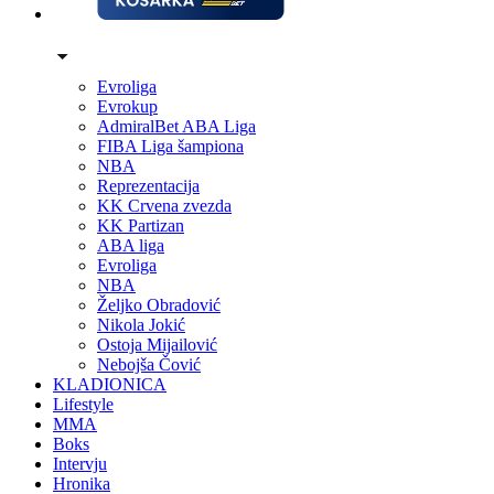
Evroliga
Evrokup
AdmiralBet ABA Liga
FIBA Liga šampiona
NBA
Reprezentacija
KK Crvena zvezda
KK Partizan
ABA liga
Evroliga
NBA
Željko Obradović
Nikola Jokić
Ostoja Mijailović
Nebojša Čović
KLADIONICA
Lifestyle
MMA
Boks
Intervju
Hronika