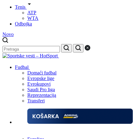
Tenis
ATP
WTA
Odbojka
Novo
Fudbal
Domaći fudbal
Evropske lige
Evrokupovi
Saudi Pro liga
Reprezentacija
Transferi