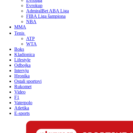
Evroliga
Evrokup
AdmiralBet ABA Liga
FIBA Liga šampiona
NBA
MMA
Tenis
ATP
WTA
Boks
Kladionica
Lifestyle
Odbojka
Intervju
Hronika
Ostali sportovi
Rukomet
Video
F1
Vaterpolo
Atletika
E-sports