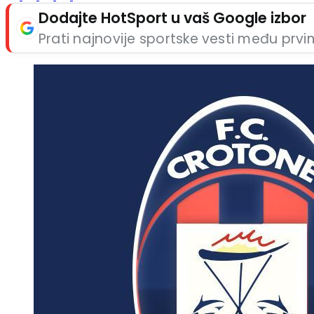
Dodajte HotSport u vaš Google izbor
Prati najnovije sportske vesti među prv