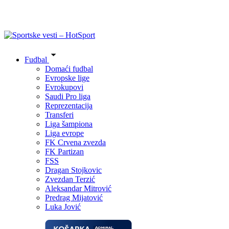
Fudbal
Domaći fudbal
Evropske lige
Evrokupovi
Saudi Pro liga
Reprezentacija
Transferi
Liga šampiona
Liga evrope
FK Crvena zvezda
FK Partizan
FSS
Dragan Stojkovic
Zvezdan Terzić
Aleksandar Mitrović
Predrag Mijatović
Luka Jović