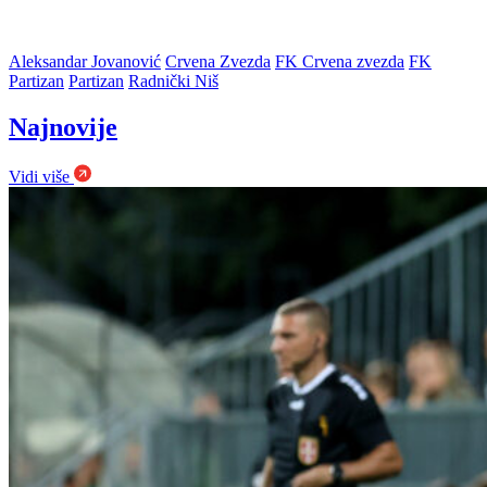
Aleksandar Jovanović
Crvena Zvezda
FK Crvena zvezda
FK
Partizan
Partizan
Radnički Niš
Najnovije
Vidi više