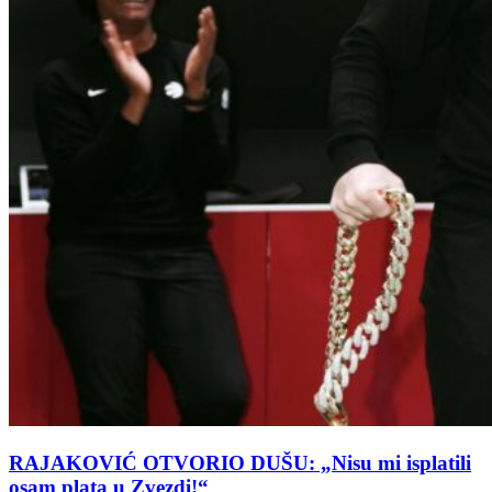
RAJAKOVIĆ OTVORIO DUŠU: „Nisu mi isplatili
osam plata u Zvezdi!“