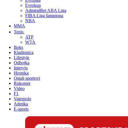
Evroliga
Evrokup
AdmiralBet ABA Liga
FIBA Liga šampiona
NBA
MMA
Tenis
ATP
WTA
Boks
Kladionica
Lifestyle
Odbojka
Intervju
Hronika
Ostali sportovi
Rukomet
Video
F1
Vaterpolo
Atletika
E-sports