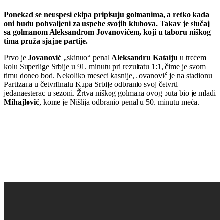
Ponekad se neuspesi ekipa pripisuju golmanima, a retko kada
oni budu pohvaljeni za uspehe svojih klubova. Takav je slučaj
sa golmanom Aleksandrom Jovanovićem, koji u taboru niškog
tima pruža sjajne partije.
Prvo je
Jovanović
„skinuo“ penal
Aleksandru Kataiju
u trećem
kolu Superlige Srbije u 91. minutu pri rezultatu 1:1, čime je svom
timu doneo bod. Nekoliko meseci kasnije, Jovanović je na stadionu
Partizana u četvrfinalu Kupa Srbije odbranio svoj četvrti
jedanaesterac u sezoni. Žrtva niškog golmana ovog puta bio je mladi
Mihajlović
, kome je Nišlija odbranio penal u 50. minutu meča.