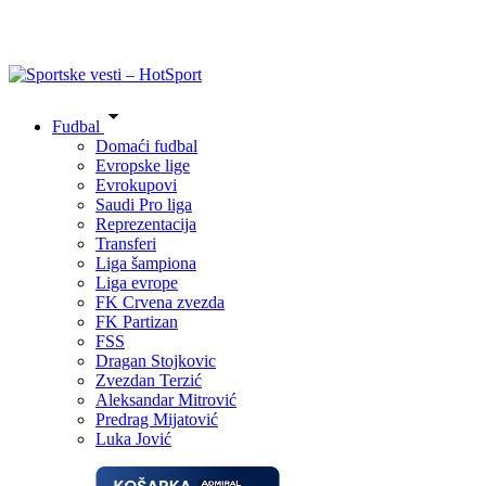
Fudbal
Domaći fudbal
Evropske lige
Evrokupovi
Saudi Pro liga
Reprezentacija
Transferi
Liga šampiona
Liga evrope
FK Crvena zvezda
FK Partizan
FSS
Dragan Stojkovic
Zvezdan Terzić
Aleksandar Mitrović
Predrag Mijatović
Luka Jović