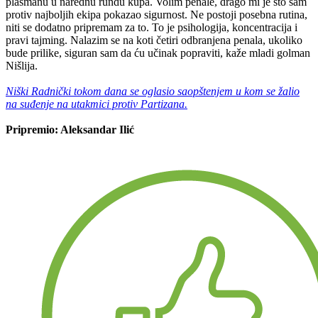
plasmanu u narednu rundu kupa. Volim penale, drago mi je što sam
protiv najboljih ekipa pokazao sigurnost. Ne postoji posebna rutina,
niti se dodatno pripremam za to. To je psihologija, koncentracija i
pravi tajming. Nalazim se na koti četiri odbranjena penala, ukoliko
bude prilike, siguran sam da ću učinak popraviti, kaže mladi golman
Nišlija.
Niški Radnički tokom dana se oglasio saopštenjem u kom se žalio
na suđenje na utakmici protiv Partizana.
Pripremio: Aleksandar Ilić