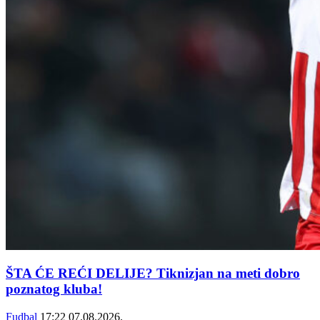
ŠTA ĆE REĆI DELIJE? Tiknizjan na meti dobro
poznatog kluba!
Fudbal
17:22
07.08.2026.