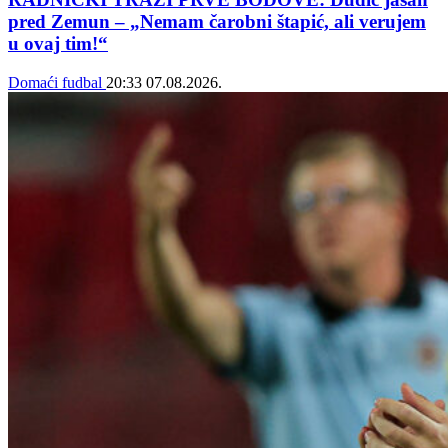
pred Zemun – „Nemam čarobni štapić, ali verujem
u ovaj tim!“
Domaći fudbal
20:33
07.08.2026.