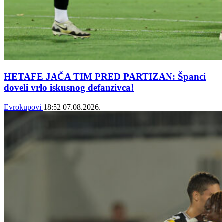
HETAFE JAČA TIM PRED PARTIZAN: Španci
doveli vrlo iskusnog defanzivca!
Evrokupovi
18:52
07.08.2026.