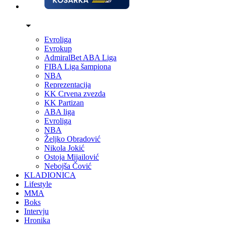
Evroliga
Evrokup
AdmiralBet ABA Liga
FIBA Liga šampiona
NBA
Reprezentacija
KK Crvena zvezda
KK Partizan
ABA liga
Evroliga
NBA
Željko Obradović
Nikola Jokić
Ostoja Mijailović
Nebojša Čović
KLADIONICA
Lifestyle
MMA
Boks
Intervju
Hronika