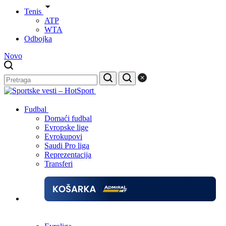
Tenis
ATP
WTA
Odbojka
Novo
Fudbal
Domaći fudbal
Evropske lige
Evrokupovi
Saudi Pro liga
Reprezentacija
Transferi