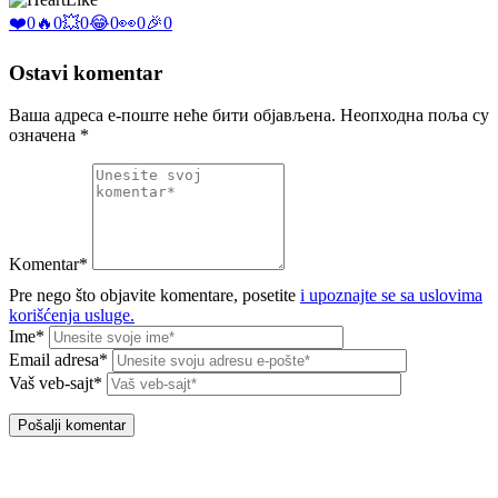
❤️
0
🔥
0
💥
0
😂
0
👀
0
🎉
0
Ostavi komentar
Ваша адреса е-поште неће бити објављена.
Неопходна поља су
означена
*
Komentar*
Pre nego što objavite komentare, posetite
i upoznajte se sa uslovima
korišćenja usluge.
Ime*
Email adresa*
Vaš veb-sajt*