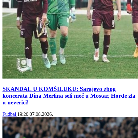
SKANDAL U KOMŠILUKU: Sarajevo zbog
koncerata Dina Merlina seli meč u Mostar, Horde zla
u neverici!
Fudbal
19:20
07.08.2026.