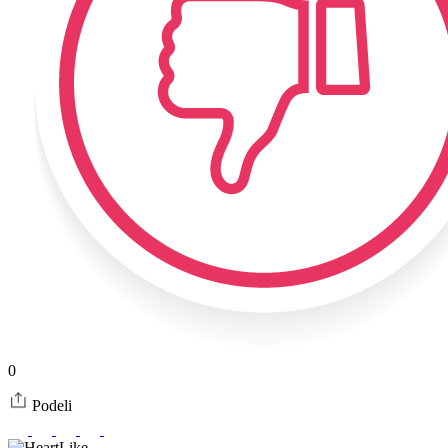
0
Podeli
Like