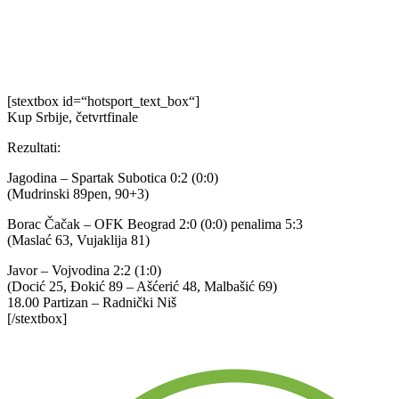
[stextbox id=“hotsport_text_box“]
Kup Srbije, četvrtfinale
Rezultati:
Jagodina – Spartak Subotica 0:2 (0:0)
(Mudrinski 89pen, 90+3)
Borac Čačak – OFK Beograd 2:0 (0:0) penalima 5:3
(Maslać 63, Vujaklija 81)
Javor – Vojvodina 2:2 (1:0)
(Docić 25, Đokić 89 – Ašćerić 48, Malbašić 69)
18.00 Partizan – Radnički Niš
[/stextbox]