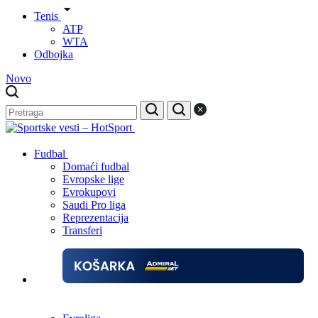
Tenis
ATP
WTA
Odbojka
Novo
Fudbal
Domaći fudbal
Evropske lige
Evrokupovi
Saudi Pro liga
Reprezentacija
Transferi