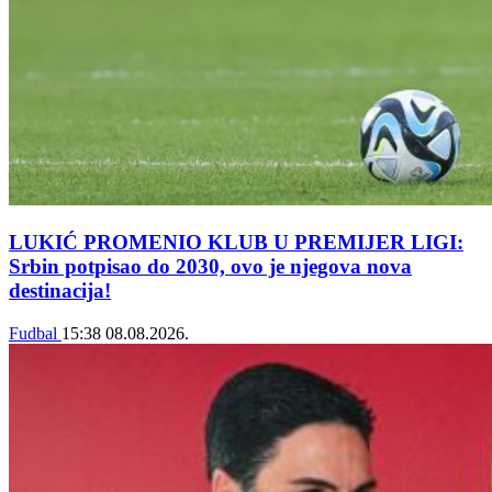
LUKIĆ PROMENIO KLUB U PREMIJER LIGI:
Srbin potpisao do 2030, ovo je njegova nova
destinacija!
Fudbal
15:38
08.08.2026.