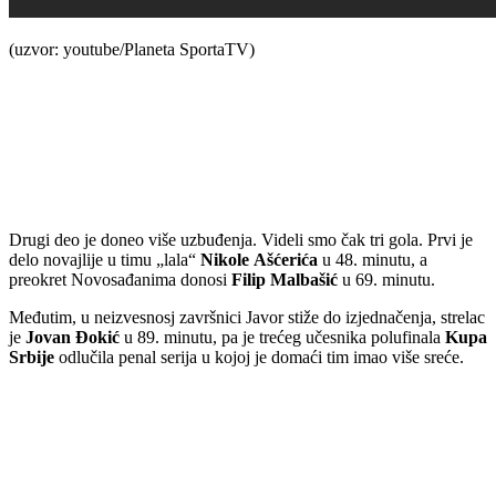
(uzvor: youtube/Planeta SportaTV)
Drugi deo je doneo više uzbuđenja. Videli smo čak tri gola. Prvi je
delo novajlije u timu „lala“
Nikole Ašćerića
u 48. minutu, a
preokret Novosađanima donosi
Filip Malbašić
u 69. minutu.
Međutim, u neizvesnosj završnici Javor stiže do izjednačenja, strelac
je
Jovan Đokić
u 89. minutu, pa je trećeg učesnika polufinala
Kupa
Srbije
odlučila penal serija u kojoj je domaći tim imao više sreće.