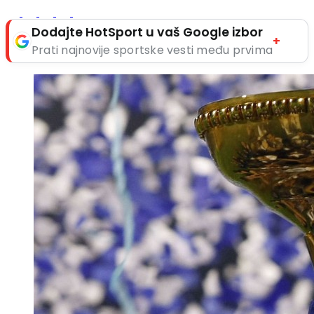
Dodajte HotSport u vaš Google izbor
+
Prati najnovije sportske vesti među prvima