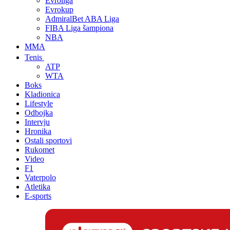
Evroliga
Evrokup
AdmiralBet ABA Liga
FIBA Liga šampiona
NBA
MMA
Tenis
ATP
WTA
Boks
Kladionica
Lifestyle
Odbojka
Intervju
Hronika
Ostali sportovi
Rukomet
Video
F1
Vaterpolo
Atletika
E-sports