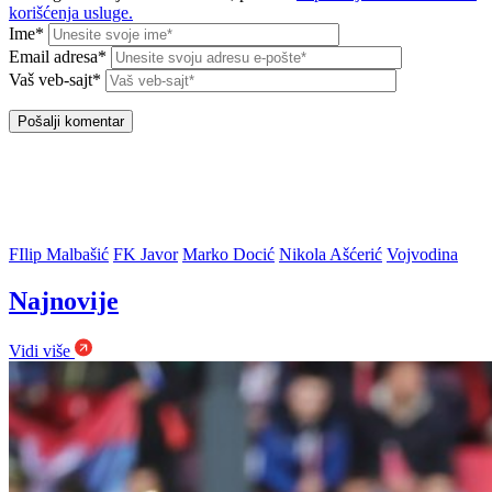
korišćenja usluge.
Ime*
Email adresa*
Vaš veb-sajt*
FIlip Malbašić
FK Javor
Marko Docić
Nikola Ašćerić
Vojvodina
Najnovije
Vidi više