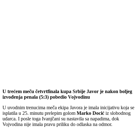
U trećem meču četvrtfinala kupa Srbije Javor je nakon boljeg
izvođenja penala (5:3) pobedio Vojvodinu
U uvodnim trenucima meča ekipa Javora je imala inicijativu koja se
isplatila u 25. minutu prelepim golom
Marko Docić
iz slobodnog
udarca. I posle toga Ivanjčani su nastavila sa napadima, dok
Vojvodina nije imala pravu priliku do odlaska na odmor.