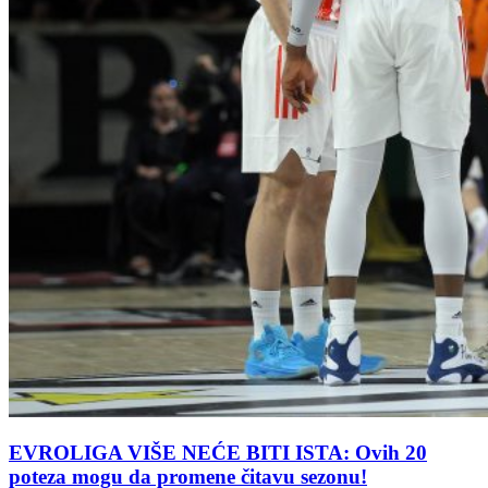
EVROLIGA VIŠE NEĆE BITI ISTA: Ovih 20
poteza mogu da promene čitavu sezonu!