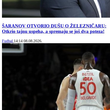
ŠARANOV OTVORIO DUŠU O ŽELEZNIČARU:
Otkrio tajnu uspeha, a spremaju se još dva poteza!
Fudbal
14:14
08.08.2026.