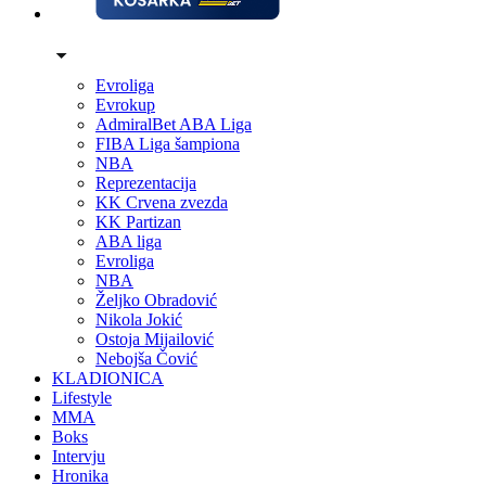
Evroliga
Evrokup
AdmiralBet ABA Liga
FIBA Liga šampiona
NBA
Reprezentacija
KK Crvena zvezda
KK Partizan
ABA liga
Evroliga
NBA
Željko Obradović
Nikola Jokić
Ostoja Mijailović
Nebojša Čović
KLADIONICA
Lifestyle
MMA
Boks
Intervju
Hronika