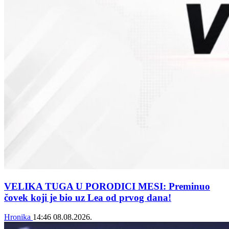
VELIKA TUGA U PORODICI MESI: Preminuo
čovek koji je bio uz Lea od prvog dana!
Hronika
14:46
08.08.2026.