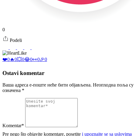
0
Podeli
Like
❤️
0
🔥
0
💥
0
😂
0
👀
0
🎉
0
Ostavi komentar
Ваша адреса е-поште неће бити објављена.
Неопходна поља су
означена
*
Komentar*
Pre nego što objavite komentare, posetite
i upoznajte se sa uslovima