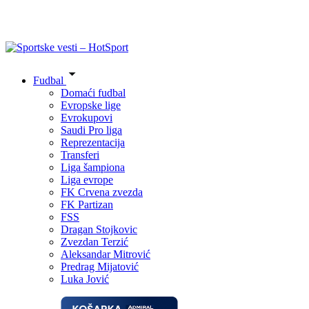
Fudbal
Domaći fudbal
Evropske lige
Evrokupovi
Saudi Pro liga
Reprezentacija
Transferi
Liga šampiona
Liga evrope
FK Crvena zvezda
FK Partizan
FSS
Dragan Stojkovic
Zvezdan Terzić
Aleksandar Mitrović
Predrag Mijatović
Luka Jović