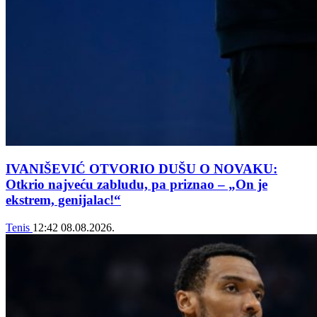
IVANIŠEVIĆ OTVORIO DUŠU O NOVAKU:
Otkrio najveću zabludu, pa priznao – „On je
ekstrem, genijalac!“
Tenis
12:42
08.08.2026.