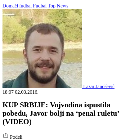
Domaći fudbal
Fudbal
Top News
Lazar Janošević
18:07
02.03.2016.
KUP SRBIJE: Vojvodina ispustila
pobedu, Javor bolji na ‘penal ruletu’
(VIDEO)
Podeli