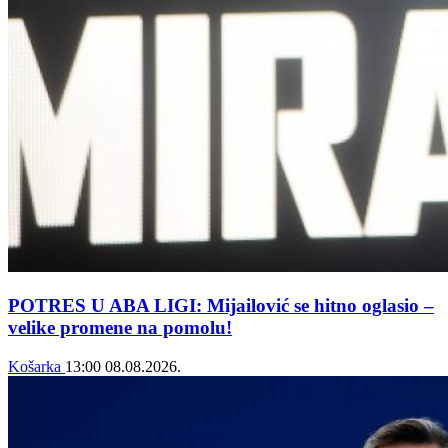
POTRES U ABA LIGI: Mijailović se hitno oglasio –
velike promene na pomolu!
Košarka
13:00
08.08.2026.