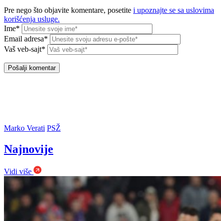
Pre nego što objavite komentare, posetite
i upoznajte se sa uslovima
korišćenja usluge.
Ime*
Email adresa*
Vaš veb-sajt*
Marko Verati
PSŽ
Najnovije
Vidi više