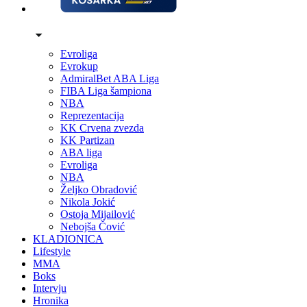
Evroliga
Evrokup
AdmiralBet ABA Liga
FIBA Liga šampiona
NBA
Reprezentacija
KK Crvena zvezda
KK Partizan
ABA liga
Evroliga
NBA
Željko Obradović
Nikola Jokić
Ostoja Mijailović
Nebojša Čović
KLADIONICA
Lifestyle
MMA
Boks
Intervju
Hronika