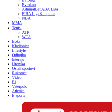
Evroliga
Evrokup
AdmiralBet ABA Liga
FIBA Liga šampiona
NBA
MMA
Tenis
ATP
WTA
Boks
Kladionica
Lifestyle
Odbojka
Intervju
Hronika
Ostali sportovi
Rukomet
Video
F1
Vaterpolo
Atletika
E-sports