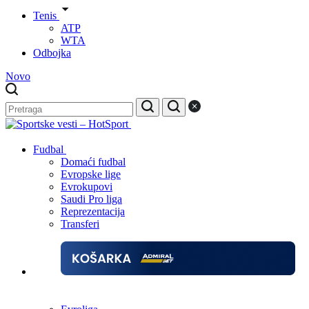
Tenis
ATP
WTA
Odbojka
Novo
Fudbal
Domaći fudbal
Evropske lige
Evrokupovi
Saudi Pro liga
Reprezentacija
Transferi