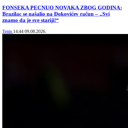
FONSEKA PECNUO NOVAKA ZBOG GODINA:
Brazilac se našalio na Đokovićev račun – „Svi
znamo da je sve stariji!“
Tenis
14:44
09.08.2026.