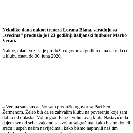
Nekoliko dana nakon trenera Lorana Blana, saradnju sa
„svecima“ produžio je i 23-godišnji italijanski fudbaler Marko
Verati.
Naime, mladi vezista je produžio ugovor za godinu dana tako da će
u klubu ostati do 30. juna 2020.
– Veoma sam srećan što sam produžio ugovor sa Pari Sen
Žermenom. Želeo bih da se zahvalim klubu na poverenju koje sam
dobio od dolaska. Volim grad Pariz i volim ovaj klub. Nastaviću da
dajem sve od sebe, zajedno sa svojim saigračima, kako bismo doneli
sreću i uspeh našim navijačima i kako bismo napravili naš tim