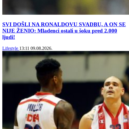
SVI DOŠLI NA RONALDOVU SVADBU, A ON SE
NIJE ŽENIO: Mladenci ostali u šoku pred 2.000
ljudi!
Lifestyle
13:11
09.08.2026.