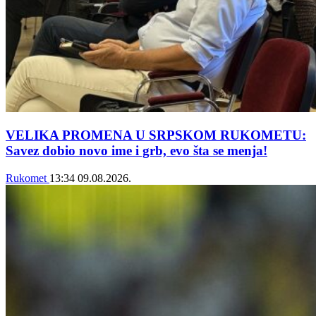
VELIKA PROMENA U SRPSKOM RUKOMETU:
Savez dobio novo ime i grb, evo šta se menja!
Rukomet
13:34
09.08.2026.