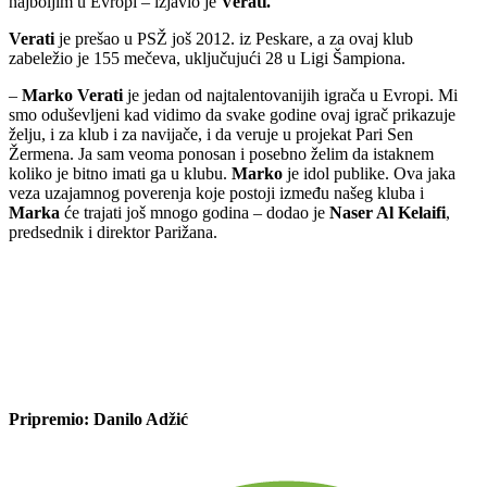
najboljim u Evropi – izjavio je
Verati.
Verati
je prešao u PSŽ još 2012. iz Peskare, a za ovaj klub
zabeležio je 155 mečeva, uključujući 28 u Ligi Šampiona.
–
Marko Verati
je jedan od najtalentovanijih igrača u Evropi. Mi
smo oduševljeni kad vidimo da svake godine ovaj igrač prikazuje
želju, i za klub i za navijače, i da veruje u projekat Pari Sen
Žermena. Ja sam veoma ponosan i posebno želim da istaknem
koliko je bitno imati ga u klubu.
Marko
je idol publike. Ova jaka
veza uzajamnog poverenja koje postoji između našeg kluba i
Marka
će trajati još mnogo godina – dodao je
Naser Al Kelaifi
,
predsednik i direktor Parižana.
Pripremio: Danilo Adžić