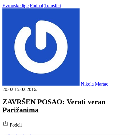
Evropske lige
Fudbal
Transferi
Nikola Martac
20:02
15.02.2016.
ZAVRŠEN POSAO: Verati veran
Parižanima
Podeli