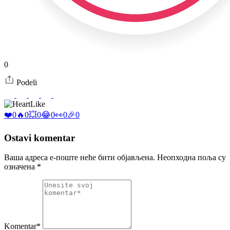
0
Podeli
Like
❤️
0
🔥
0
💥
0
😂
0
👀
0
🎉
0
Ostavi komentar
Ваша адреса е-поште неће бити објављена.
Неопходна поља су
означена
*
Komentar*