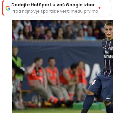
Dodajte HotSport u vaš Google izbor
+
Prati najnovije sportske vesti među prvima