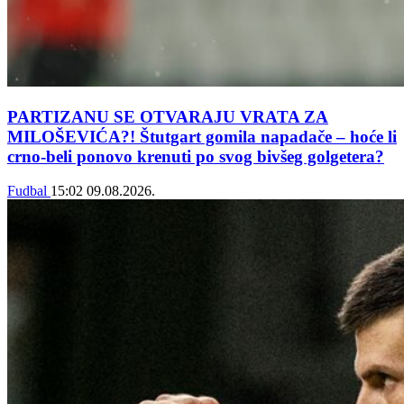
PARTIZANU SE OTVARAJU VRATA ZA
MILOŠEVIĆA?! Štutgart gomila napadače – hoće li
crno-beli ponovo krenuti po svog bivšeg golgetera?
Fudbal
15:02
09.08.2026.