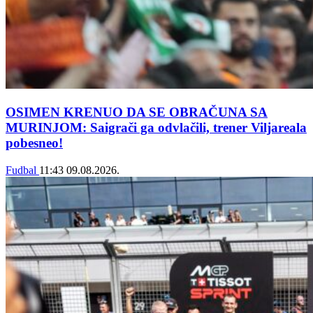
OSIMEN KRENUO DA SE OBRAČUNA SA
MURINJOM: Saigrači ga odvlačili, trener Viljareala
pobesneo!
Fudbal
11:43
09.08.2026.