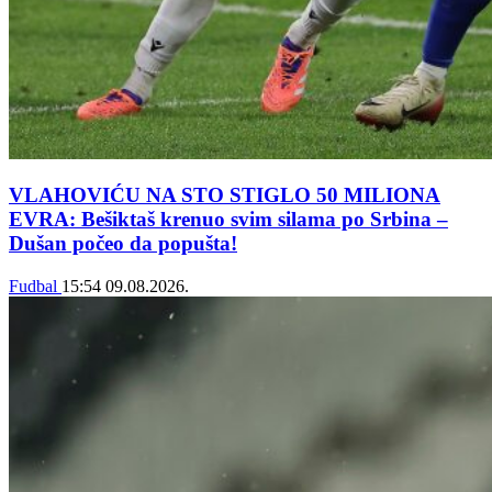
VLAHOVIĆU NA STO STIGLO 50 MILIONA
EVRA: Bešiktaš krenuo svim silama po Srbina –
Dušan počeo da popušta!
Fudbal
15:54
09.08.2026.