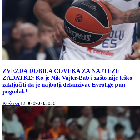
ZVEZDA DOBILA ČOVEKA ZA NAJTEŽE
ZADATKE: Ko je Nik Vajler-Bab i zašto nije teško
zaključiti da je najbolji defanzivac Evrolige pun
pogodak!
Košarka
12:00
09.08.2026.