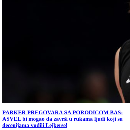
PARKER PREGOVARA SA PORODICOM BAS:
ASVEL bi mogao da završi u rukama ljudi koji su
decenijama vodili Lejkerse!