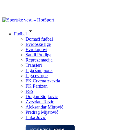
Fudbal
Domaći fudbal
Evropske lige
Evrokupovi
Saudi Pro liga
Reprezentacija
Transferi
Liga šampiona
Liga evrope
FK Crvena zvezda
FK Partizan
FSS
Dragan Stojkovic
Zvezdan Terzić
Aleksandar Mitrović
Predrag Mijatović
Luka Jović