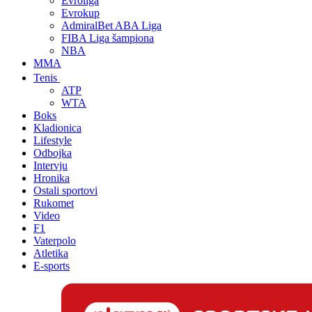
Evroliga
Evrokup
AdmiralBet ABA Liga
FIBA Liga šampiona
NBA
MMA
Tenis
ATP
WTA
Boks
Kladionica
Lifestyle
Odbojka
Intervju
Hronika
Ostali sportovi
Rukomet
Video
F1
Vaterpolo
Atletika
E-sports