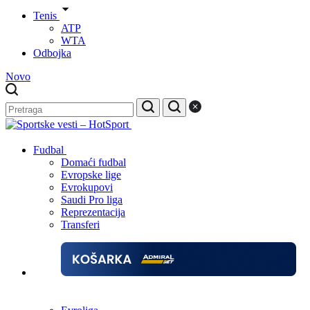
Tenis
ATP
WTA
Odbojka
Novo
Fudbal
Domaći fudbal
Evropske lige
Evrokupovi
Saudi Pro liga
Reprezentacija
Transferi