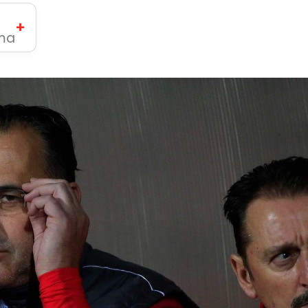
+
ima