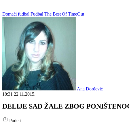
Domaći fudbal
Fudbal
The Best Of
TimeOut
Ana Đorđević
18:31
22.11.2015.
DELIJE SAD ŽALE ZBOG PONIŠTENOG GO
Podeli