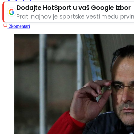
Dodajte HotSport u vaš Google izbor
Prati najnovije sportske vesti među prv
2
komentari