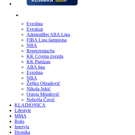
Evroliga
Evrokup
AdmiralBet ABA Liga
FIBA Liga šampiona
NBA
Reprezentacija
KK Crvena zvezda
KK Partizan
ABA liga
Evroliga
NBA
Željko Obradović
Nikola Jokić
Ostoja Mijailović
Nebojša Čović
KLADIONICA
Lifestyle
MMA
Boks
Intervju
Hronika