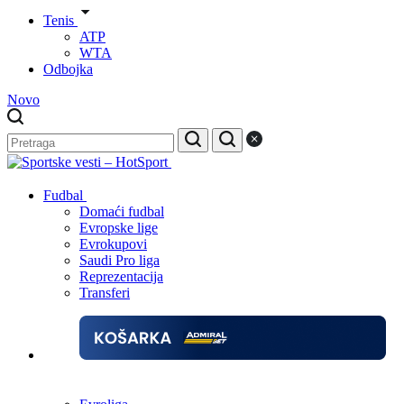
Tenis
ATP
WTA
Odbojka
Novo
Fudbal
Domaći fudbal
Evropske lige
Evrokupovi
Saudi Pro liga
Reprezentacija
Transferi