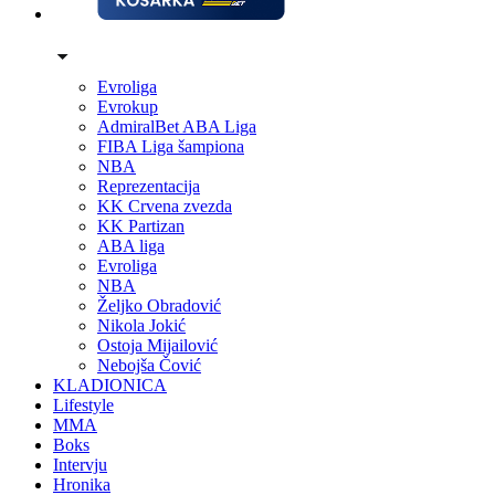
Evroliga
Evrokup
AdmiralBet ABA Liga
FIBA Liga šampiona
NBA
Reprezentacija
KK Crvena zvezda
KK Partizan
ABA liga
Evroliga
NBA
Željko Obradović
Nikola Jokić
Ostoja Mijailović
Nebojša Čović
KLADIONICA
Lifestyle
MMA
Boks
Intervju
Hronika