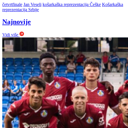
četvrtfinale
Jan Veseli
košarkaška reprezentacija Češke
Košarkaška
reprezentacija Srbije
Najnovije
Vidi više