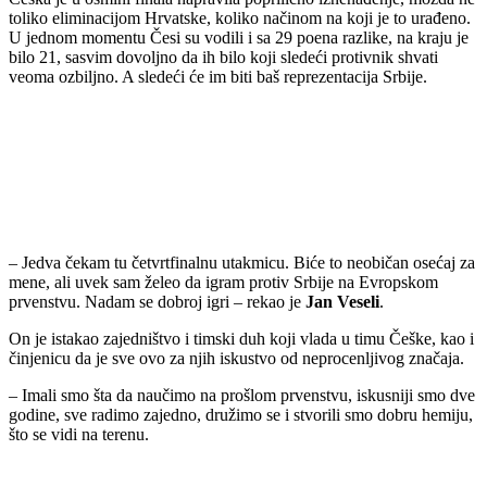
toliko eliminacijom Hrvatske, koliko načinom na koji je to urađeno.
U jednom momentu Česi su vodili i sa 29 poena razlike, na kraju je
bilo 21, sasvim dovoljno da ih bilo koji sledeći protivnik shvati
veoma ozbiljno. A sledeći će im biti baš reprezentacija Srbije.
– Jedva čekam tu četvrtfinalnu utakmicu. Biće to neobičan osećaj za
mene, ali uvek sam želeo da igram protiv Srbije na Evropskom
prvenstvu. Nadam se dobroj igri – rekao je
Jan
Veseli
.
On je istakao zajedništvo i timski duh koji vlada u timu Češke, kao i
činjenicu da je sve ovo za njih iskustvo od neprocenljivog značaja.
– Imali smo šta da naučimo na prošlom prvenstvu, iskusniji smo dve
godine, sve radimo zajedno, družimo se i stvorili smo dobru hemiju,
što se vidi na terenu.