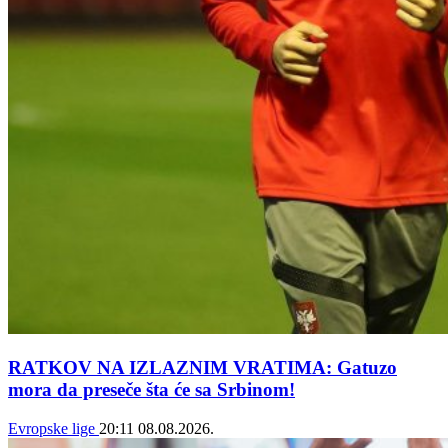
RATKOV NA IZLAZNIM VRATIMA: Gatuzo
mora da preseče šta će sa Srbinom!
Evropske lige
20:11
08.08.2026.