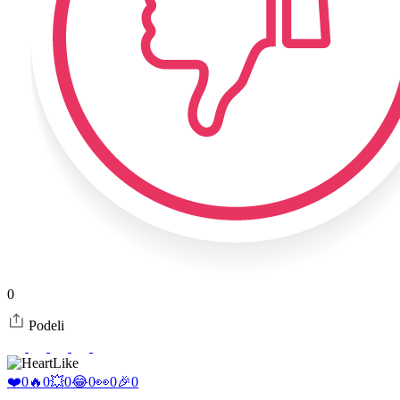
0
Podeli
Like
❤️
0
🔥
0
💥
0
😂
0
👀
0
🎉
0