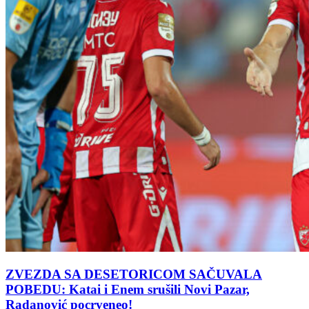
ZVEZDA SA DESETORICOM SAČUVALA
POBEDU: Katai i Enem srušili Novi Pazar,
Radanović pocrveneo!