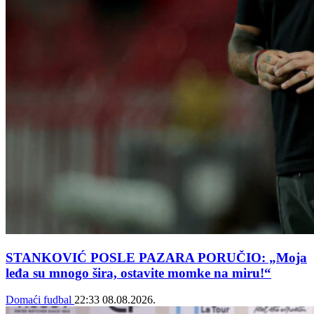
STANKOVIĆ POSLE PAZARA PORUČIO: „Moja
leđa su mnogo šira, ostavite momke na miru!“
Domaći fudbal
22:33
08.08.2026.