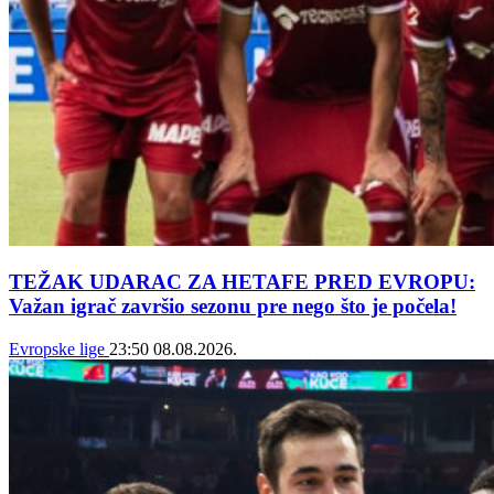
TEŽAK UDARAC ZA HETAFE PRED EVROPU:
Važan igrač završio sezonu pre nego što je počela!
Evropske lige
23:50
08.08.2026.