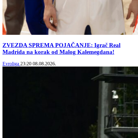
ZVEZDA SPREMA POJAČANJE: Igrač Real
Madrida na korak od Malog Kalemegdana!
Evroliga
23:20
08.08.2026.