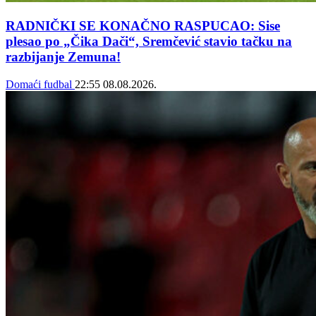
RADNIČKI SE KONAČNO RASPUCAO: Sise
plesao po „Čika Dači“, Sremčević stavio tačku na
razbijanje Zemuna!
Domaći fudbal
22:55
08.08.2026.