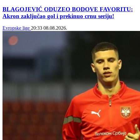
BLAGOJEVIĆ ODUZEO BODOVE FAVORITU:
Akron zaključao gol i prekinuo crnu seriju!
Evropske lige
20:33
08.08.2026.