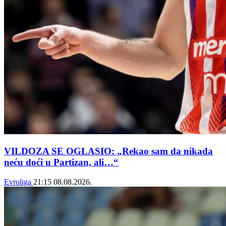
VILDOZA SE OGLASIO: „Rekao sam da nikada
neću doći u Partizan, ali…“
Evroliga
21:15
08.08.2026.