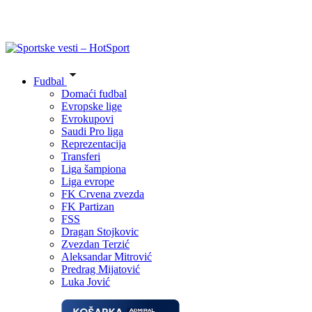
Fudbal
Domaći fudbal
Evropske lige
Evrokupovi
Saudi Pro liga
Reprezentacija
Transferi
Liga šampiona
Liga evrope
FK Crvena zvezda
FK Partizan
FSS
Dragan Stojkovic
Zvezdan Terzić
Aleksandar Mitrović
Predrag Mijatović
Luka Jović