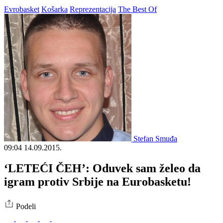
Evrobasket
Košarka
Reprezentacija
The Best Of
Stefan Smuđa
09:04
14.09.2015.
‘LETEĆI ČEH’: Oduvek sam želeo da
igram protiv Srbije na Eurobasketu!
Podeli