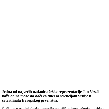
Jedna od najvećih uzdanica češke reprezentacije Jan Veseli
kaže da ne može da dočeka duel sa selekcijom Srbije u
četvrtfinalu Evropskog prvenstva.
Češka je u osmini finala napravila poprilično iznenađenje, možda ne