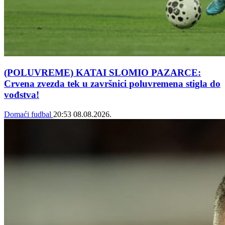
(POLUVREME) KATAI SLOMIO PAZARCE:
Crvena zvezda tek u završnici poluvremena stigla do
vođstva!
Domaći fudbal
20:53
08.08.2026.