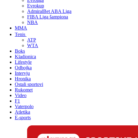
Evroliga
Evrokup
AdmiralBet ABA Liga
FIBA Liga šampiona
NBA
MMA
Tenis
ATP
WTA
Boks
Kladionica
Lifestyle
Odbojka
Intervju
Hronika
Ostali sportovi
Rukomet
Video
F1
Vaterpolo
Atletika
E-sports