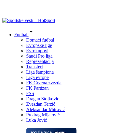
Fudbal
Domaći fudbal
Evropske lige
Evrokupovi
Saudi Pro liga
Reprezentacija
Transferi
Liga šampiona
Liga evrope
FK Crvena zvezda
FK Partizan
FSS
Dragan Stojkovic
Zvezdan Terzić
Aleksandar Mitrović
Predrag Mijatović
Luka Jović