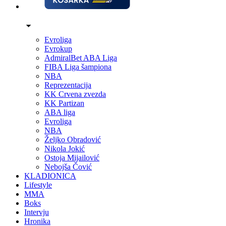
Evroliga
Evrokup
AdmiralBet ABA Liga
FIBA Liga šampiona
NBA
Reprezentacija
KK Crvena zvezda
KK Partizan
ABA liga
Evroliga
NBA
Željko Obradović
Nikola Jokić
Ostoja Mijailović
Nebojša Čović
KLADIONICA
Lifestyle
MMA
Boks
Intervju
Hronika