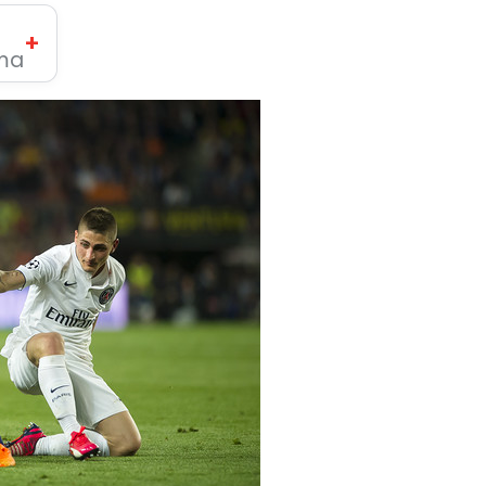
+
ima