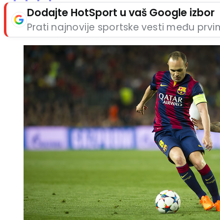
Dodajte HotSport u vaš Google izbor
Prati najnovije sportske vesti među prv