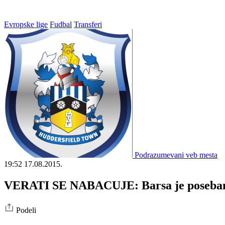
Evropske lige
Fudbal
Transferi
Podrazumevani veb mesta
19:52
17.08.2015.
VERATI SE NABACUJE: Barsa je poseban
Podeli