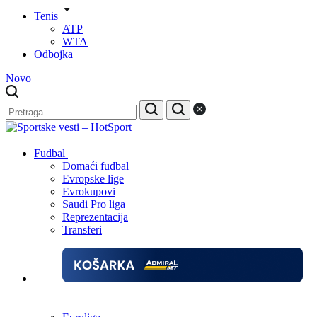
Tenis
ATP
WTA
Odbojka
Novo
Fudbal
Domaći fudbal
Evropske lige
Evrokupovi
Saudi Pro liga
Reprezentacija
Transferi