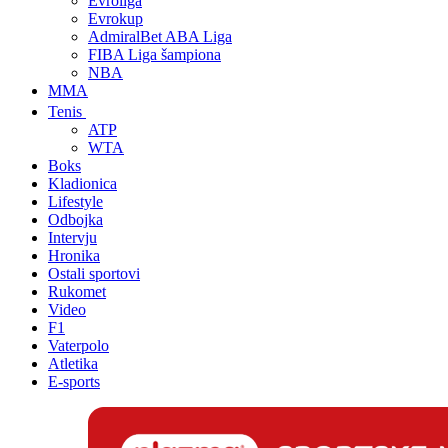
Evroliga
Evrokup
AdmiralBet ABA Liga
FIBA Liga šampiona
NBA
MMA
Tenis
ATP
WTA
Boks
Kladionica
Lifestyle
Odbojka
Intervju
Hronika
Ostali sportovi
Rukomet
Video
F1
Vaterpolo
Atletika
E-sports