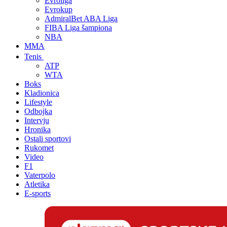
Evroliga
Evrokup
AdmiralBet ABA Liga
FIBA Liga šampiona
NBA
MMA
Tenis
ATP
WTA
Boks
Kladionica
Lifestyle
Odbojka
Intervju
Hronika
Ostali sportovi
Rukomet
Video
F1
Vaterpolo
Atletika
E-sports