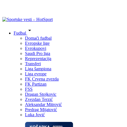
Fudbal
Domaći fudbal
Evropske lige
Evrokupovi
Saudi Pro liga
Reprezentacija
Transferi
Liga šampiona
Liga evrope
FK Crvena zvezda
FK Partizan
FSS
Dragan Stojkovic
Zvezdan Terzić
Aleksandar Mitrović
Predrag Mijatović
Luka Jović