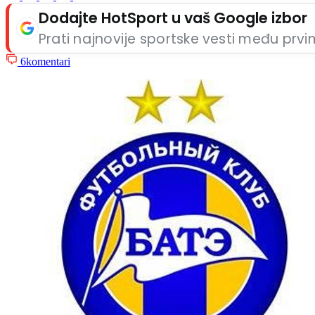
Dodajte HotSport u vaš Google izbor
Prati najnovije sportske vesti među prv
6
komentari