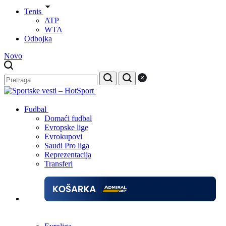
Tenis
ATP
WTA
Odbojka
Novo
Fudbal
Domaći fudbal
Evropske lige
Evrokupovi
Saudi Pro liga
Reprezentacija
Transferi