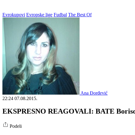
Evrokupovi
Evropske lige
Fudbal
The Best Of
Ana Đorđević
22:24
07.08.2015.
EKSPRESNO REAGOVALI: BATE Borisov se
Podeli