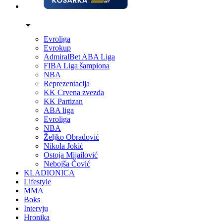
Evroliga
Evrokup
AdmiralBet ABA Liga
FIBA Liga šampiona
NBA
Reprezentacija
KK Crvena zvezda
KK Partizan
ABA liga
Evroliga
NBA
Željko Obradović
Nikola Jokić
Ostoja Mijailović
Nebojša Čović
KLADIONICA
Lifestyle
MMA
Boks
Intervju
Hronika