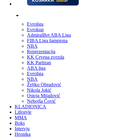
Evroliga
Evrokup
AdmiralBet ABA Liga
FIBA Liga šampiona
NBA
Reprezentacija
KK Crvena zvezda
KK Partizan
ABA liga
Evroliga
NBA
Željko Obradović
Nikola Jokić
Ostoja Mijailović
Nebojša Čović
KLADIONICA
Lifestyle
MMA
Boks
Intervju
Hronika