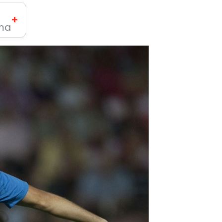
+
ima