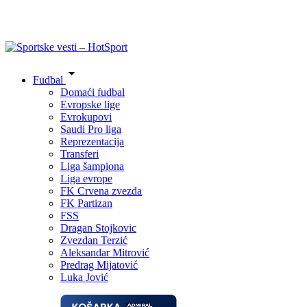
Fudbal
Domaći fudbal
Evropske lige
Evrokupovi
Saudi Pro liga
Reprezentacija
Transferi
Liga šampiona
Liga evrope
FK Crvena zvezda
FK Partizan
FSS
Dragan Stojkovic
Zvezdan Terzić
Aleksandar Mitrović
Predrag Mijatović
Luka Jović