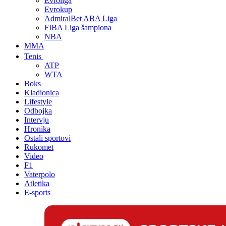
Evroliga
Evrokup
AdmiralBet ABA Liga
FIBA Liga šampiona
NBA
MMA
Tenis
ATP
WTA
Boks
Kladionica
Lifestyle
Odbojka
Intervju
Hronika
Ostali sportovi
Rukomet
Video
F1
Vaterpolo
Atletika
E-sports