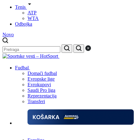
Tenis
ATP
WTA
Odbojka
Novo
Fudbal
Domaći fudbal
Evropske lige
Evrokupovi
Saudi Pro liga
Reprezentacija
Transferi