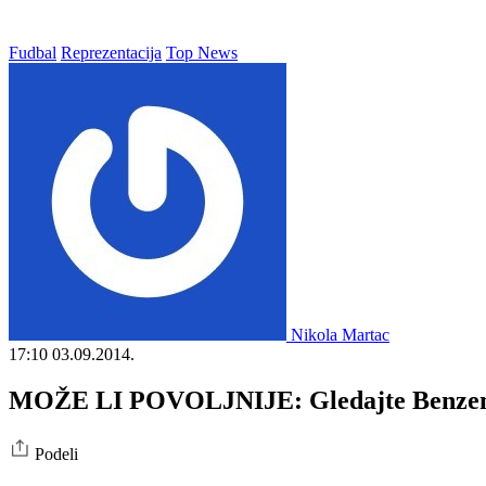
Fudbal
Reprezentacija
Top News
Nikola Martac
17:10
03.09.2014.
MOŽE LI POVOLJNIJE: Gledajte Benzemu,
Podeli