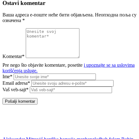
Ostavi komentar
Ваша адреса е-поште неће бити објављена.
Неопходна поља су
означена
*
Komentar*
Pre nego što objavite komentare, posetite
i upoznajte se sa uslovima
korišćenja usluge.
Ime*
Email adresa*
Vaš veb-sajt*