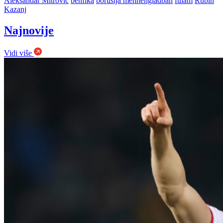
Aleksandar Mitrović
benfika
borusija menhengladbah
fulam
Rubin
Kazanj
Najnovije
Vidi više