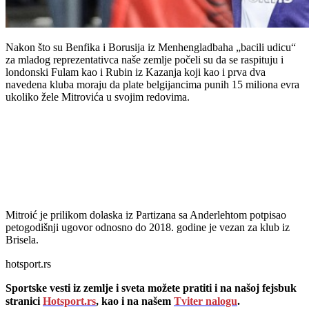
Nakon što su Benfika i Borusija iz Menhengladbaha „bacili udicu“
za mladog reprezentativca naše zemlje počeli su da se raspituju i
londonski Fulam kao i Rubin iz Kazanja koji kao i prva dva
navedena kluba moraju da plate belgijancima punih 15 miliona evra
ukoliko žele Mitrovića u svojim redovima.
Mitroić je prilikom dolaska iz Partizana sa Anderlehtom potpisao
petogodišnji ugovor odnosno do 2018. godine je vezan za klub iz
Brisela.
hotsport.rs
Sportske vesti iz zemlje i sveta možete pratiti i na našoj fejsbuk
stranici
Hotsport.rs
, kao i na našem
Tviter nalogu
.