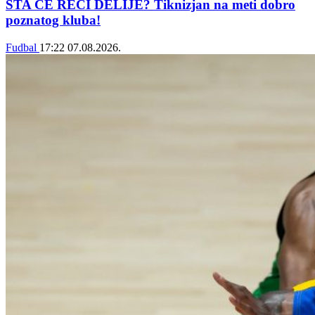
ŠTA ĆE REĆI DELIJE? Tiknizjan na meti dobro
poznatog kluba!
Fudbal
17:22
07.08.2026.