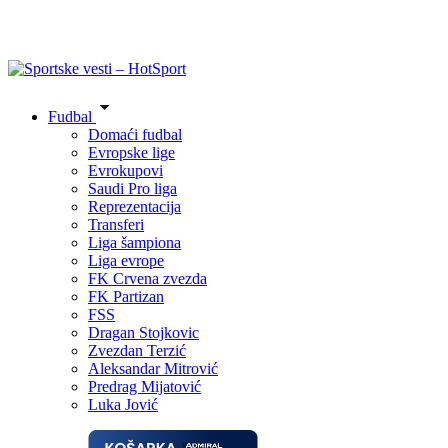
Fudbal
Domaći fudbal
Evropske lige
Evrokupovi
Saudi Pro liga
Reprezentacija
Transferi
Liga šampiona
Liga evrope
FK Crvena zvezda
FK Partizan
FSS
Dragan Stojkovic
Zvezdan Terzić
Aleksandar Mitrović
Predrag Mijatović
Luka Jović