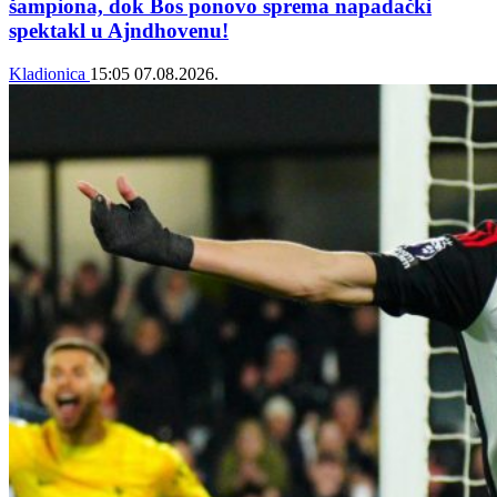
šampiona, dok Bos ponovo sprema napadački
spektakl u Ajndhovenu!
Kladionica
15:05
07.08.2026.