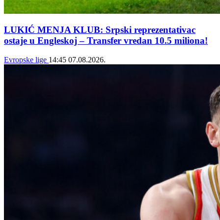
LUKIĆ MENJA KLUB: Srpski reprezentativac
ostaje u Engleskoj – Transfer vredan 10.5 miliona!
Evropske lige
14:45
07.08.2026.