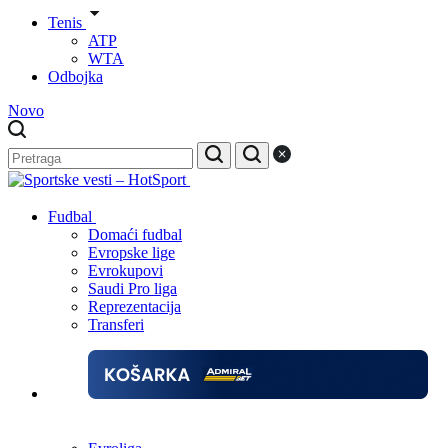
Tenis
ATP
WTA
Odbojka
Novo
Fudbal
Domaći fudbal
Evropske lige
Evrokupovi
Saudi Pro liga
Reprezentacija
Transferi