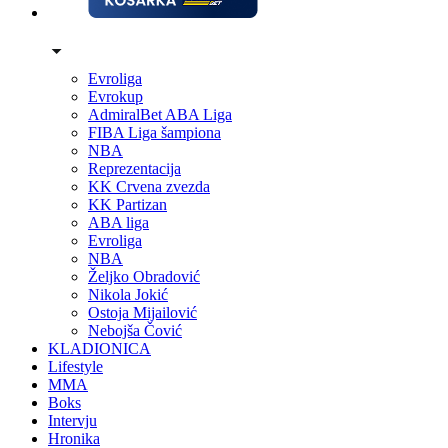
Evroliga
Evrokup
AdmiralBet ABA Liga
FIBA Liga šampiona
NBA
Reprezentacija
KK Crvena zvezda
KK Partizan
ABA liga
Evroliga
NBA
Željko Obradović
Nikola Jokić
Ostoja Mijailović
Nebojša Čović
KLADIONICA
Lifestyle
MMA
Boks
Intervju
Hronika