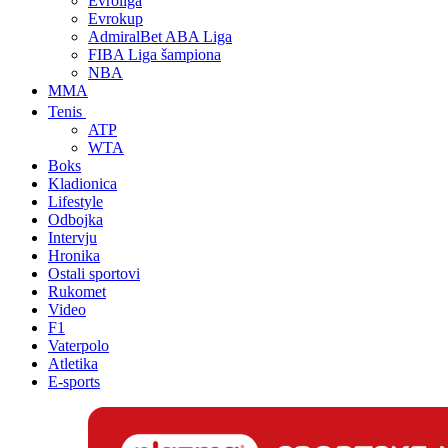
Evroliga
Evrokup
AdmiralBet ABA Liga
FIBA Liga šampiona
NBA
MMA
Tenis
ATP
WTA
Boks
Kladionica
Lifestyle
Odbojka
Intervju
Hronika
Ostali sportovi
Rukomet
Video
F1
Vaterpolo
Atletika
E-sports