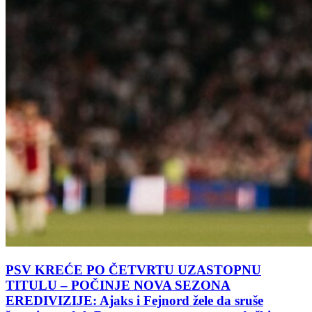
PSV KREĆE PO ČETVRTU UZASTOPNU
TITULU – POČINJE NOVA SEZONA
EREDIVIZIJE: Ajaks i Fejnord žele da sruše