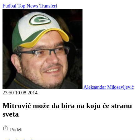
Fudbal
Top News
Transferi
Aleksandar Milosavljević
23:50
10.08.2014.
Mitrović može da bira na koju će stranu
sveta
Podeli