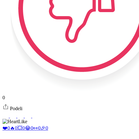
0
Podeli
Like
❤️
0
🔥
0
💥
0
😂
0
👀
0
🎉
0