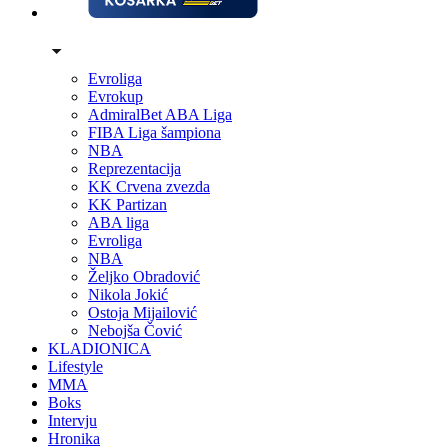
Evroliga
Evrokup
AdmiralBet ABA Liga
FIBA Liga šampiona
NBA
Reprezentacija
KK Crvena zvezda
KK Partizan
ABA liga
Evroliga
NBA
Željko Obradović
Nikola Jokić
Ostoja Mijailović
Nebojša Čović
KLADIONICA
Lifestyle
MMA
Boks
Intervju
Hronika