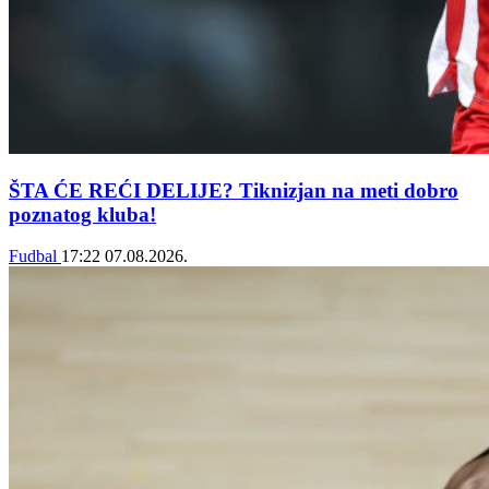
ŠTA ĆE REĆI DELIJE? Tiknizjan na meti dobro
poznatog kluba!
Fudbal
17:22
07.08.2026.