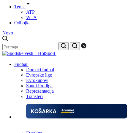
Tenis
ATP
WTA
Odbojka
Novo
Fudbal
Domaći fudbal
Evropske lige
Evrokupovi
Saudi Pro liga
Reprezentacija
Transferi