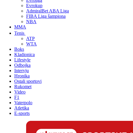
Evroliga
Evrokup
AdmiralBet ABA Liga
FIBA Liga šampiona
NBA
MMA
Tenis
ATP
WTA
Boks
Kladionica
Lifestyle
Odbojka
Intervju
Hronika
Ostali sportovi
Rukomet
Video
F1
Vaterpolo
Atletika
E-sports