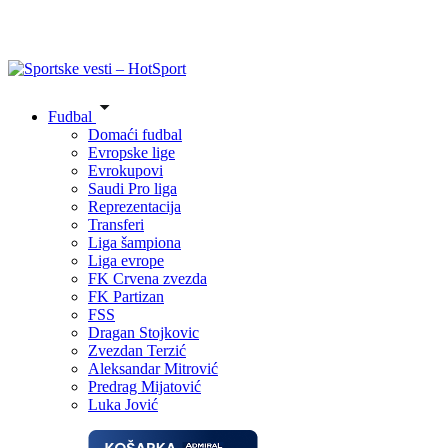
Fudbal
Domaći fudbal
Evropske lige
Evrokupovi
Saudi Pro liga
Reprezentacija
Transferi
Liga šampiona
Liga evrope
FK Crvena zvezda
FK Partizan
FSS
Dragan Stojkovic
Zvezdan Terzić
Aleksandar Mitrović
Predrag Mijatović
Luka Jović