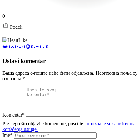
0
Podeli
Like
❤️
0
🔥
0
💥
0
😂
0
👀
0
🎉
0
Ostavi komentar
Ваша адреса е-поште неће бити објављена.
Неопходна поља су
означена
*
Komentar*
Pre nego što objavite komentare, posetite
i upoznajte se sa uslovima
korišćenja usluge.
Ime*