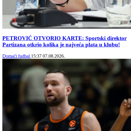
PETROVIĆ OTVORIO KARTE: Sportski direktor
Partizana otkrio kolika je najveća plata u klubu!
Domaći fudbal
15:37
07.08.2026.