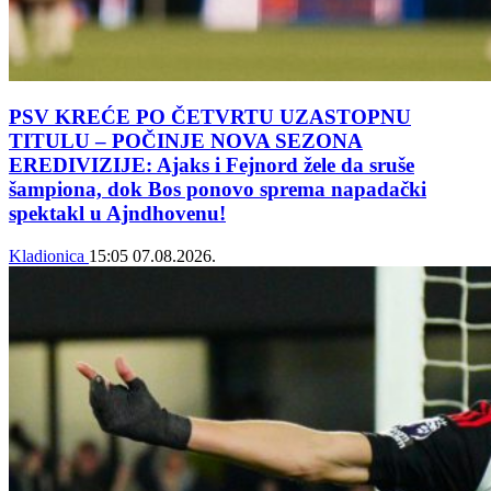
PSV KREĆE PO ČETVRTU UZASTOPNU
TITULU – POČINJE NOVA SEZONA
EREDIVIZIJE: Ajaks i Fejnord žele da sruše
šampiona, dok Bos ponovo sprema napadački
spektakl u Ajndhovenu!
Kladionica
15:05
07.08.2026.