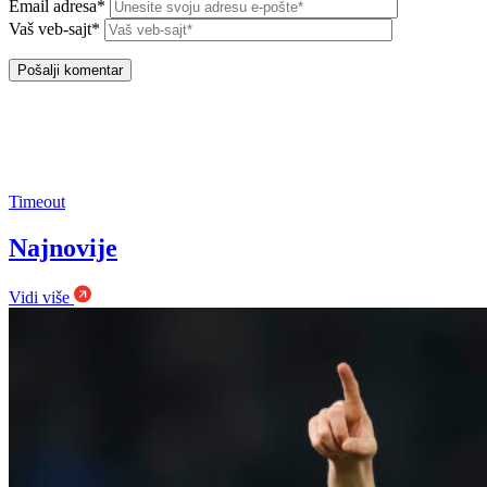
Email adresa*
Vaš veb-sajt*
Timeout
Najnovije
Vidi više